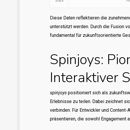
2023
1
Diese Daten reflektieren die zunehmend
unterstützt werden. Durch die Fusion vo
fundamental für zukunftsorientierte Ge
Spinjoys: Pio
Interaktiver
spinjoys
positioniert sich als zukunfts
Erlebnisse zu teilen. Dabei zeichnet si
verbinden. Für Entwickler und Content-An
präsentieren, die sowohl Engagement a