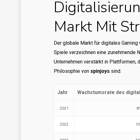
Digitalisier
Markt Mit St
Der globale Markt für digitales Gaming 
Spiele verzeichnen eine zunehmende Nut
Unternehmen verstärkt in Plattformen, d
Philosophie von
spinjoys
sind.
Jahr
Wachstumsrate des digita
2021
8
2022
1