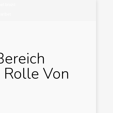
et brazil
aribet
bet colombia
bet mx
zo casino
Bereich
k of ra
k of ra it
e Rolle Von
okkeeping
and
siness
ibom tr
sibom-tg