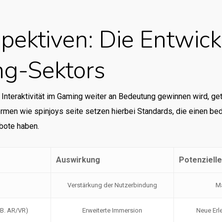
mos
pektiven: Die Entwic
mo
mos
ng-Sektors
Mr 
mr 
 Interaktivität im Gaming weiter an Bedeutung gewinnen wird, ge
mx-
formen wie spinjoys seite setzen hierbei Standards, die einen be
ne
ebote haben.
oce
Auswirkung
Potenziell
oce
oce
Verstärkung der Nutzerbindung
M
Onl
.B. AR/VR)
Erweiterte Immersion
Neue Erl
onl