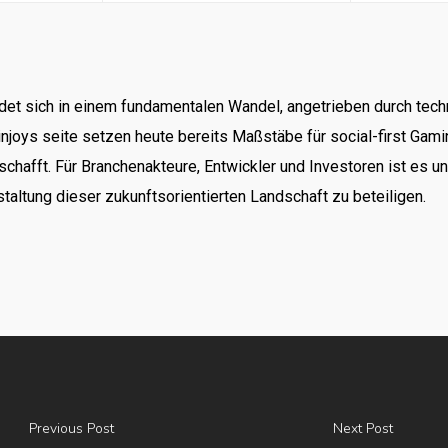
ozw
pa
pel
ndet sich in einem fundamentalen Wandel, angetrieben durch tec
joys seite setzen heute bereits Maßstäbe für social-first Gamin
Pi
schafft. Für Branchenakteure, Entwickler und Investoren ist es u
Pin
taltung dieser zukunftsorientierten Landschaft zu beteiligen.
Pin
pin
Pir
pli
pli
pli
Previous Post
Next Post
pli