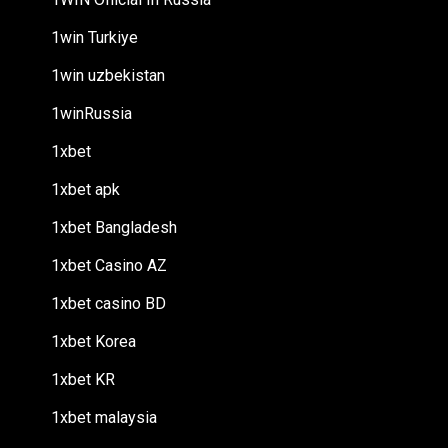
1win Turkiye
1win uzbekistan
1winRussia
1xbet
1xbet apk
1xbet Bangladesh
1xbet Casino AZ
1xbet casino BD
1xbet Korea
1xbet KR
1xbet malaysia