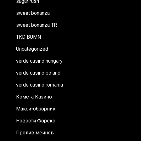
sugar rush
sweet bonanza
sweet bonanza TR
TKD BUMN
Uncategorized
verde casino hungary
verde casino poland
verde casino romania
Комета Казино
Макси-обзорник
Новости Форекс
Пролив мейнов