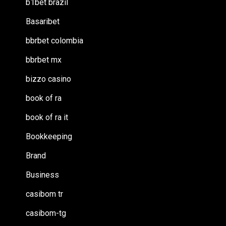
b1bet brazil
Basaribet
bbrbet colombia
bbrbet mx
bizzo casino
book of ra
book of ra it
Bookkeeping
Brand
Business
casibom tr
casibom-tg