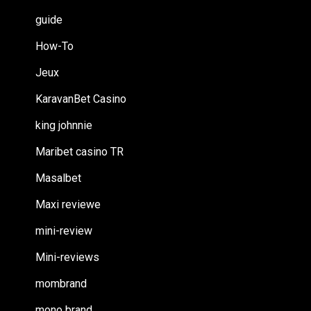
guide
How-To
Jeux
KaravanBet Casino
king johnnie
Maribet casino TR
Masalbet
Maxi reviewe
mini-review
Mini-reviews
mombrand
mono brand