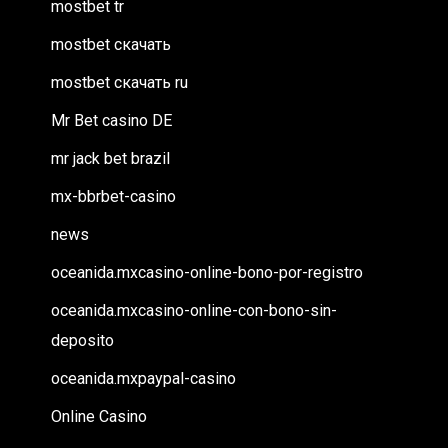
mostbet tr
mostbet скачать
mostbet скачать ru
Mr Bet casino DE
mr jack bet brazil
mx-bbrbet-casino
news
oceanida.mxcasino-online-bono-por-registro
oceanida.mxcasino-online-con-bono-sin-
deposito
oceanida.mxpaypal-casino
Online Casino