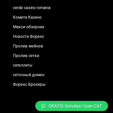
verde casino romania
Комета Казино
Макси-обзорник
Новости Форекс
Пролив мейнов
Пролив сетки
сателлиты
сеточный домен
Форекс Брокеры
GRATIS Simulasi Ujian CAT