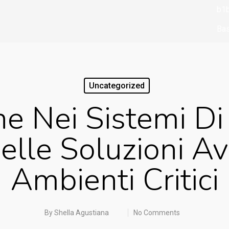
b1b
Bas
bbr
bbr
Uncategorized
biz
e Nei Sistemi Di
boo
boo
elle Soluzioni A
Bo
Ambienti Critici
Br
Bu
cas
By
Shella Agustiana
No Comments
ca