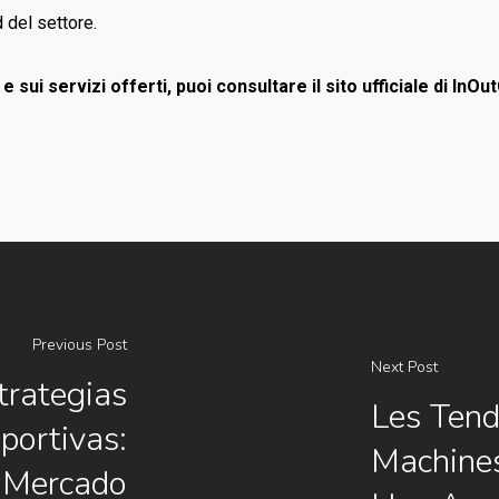
 del settore.
mos
mo
sui servizi offerti, puoi consultare il sito ufficiale di InOu
mos
Mr 
mr 
mx-
ne
oce
Previous Post
oce
Next Post
trategias
oce
Les Tend
portivas:
Onl
Machines
l Mercado
onl