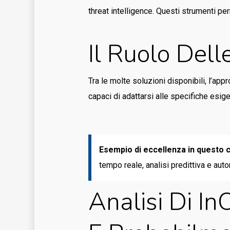
threat intelligence. Questi strumenti pe
Il Ruolo Dell
Tra le molte soluzioni disponibili, l’app
capaci di adattarsi alle specifiche esig
Esempio di eccellenza in questo
tempo reale, analisi predittiva e au
Analisi Di I