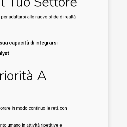
l Tuo Settore
ry-casinos tr
de
per adattarsi alle nuove sfide di realtà
w-To
ux
sua capacità di integrarsi
avanBet Casino
alyst
g johnnie
ibet casino TR
iorità A
salbet
i reviewe
i-review
are in modo continuo le reti, con
i-reviews
mbrand
o umano in attività ripetitive e