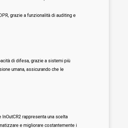
no brand
o slot
DPR, grazie a funzionalità di auditing e
no-brand
nobrand
nogame
noslot
cità di difesa, grazie a sistemi più
stbet
visione umana, assicurando che le
stbet GR
tbet hungary
tbet italy
stbet norway
me InOutCR2 rappresenta una scelta
stbet ozbekistonda
tomatizzare e migliorare costantemente i