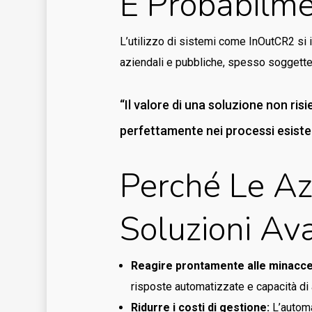
E Probabilme
L’utilizzo di sistemi come InOutCR2 si i
aziendali e pubbliche, spesso soggette a
“Il valore di una soluzione non ris
perfettamente nei processi esistent
Perché Le Az
Soluzioni Av
Reagire prontamente alle minacc
risposte automatizzate e capacità di an
Ridurre i costi di gestione:
L’automa