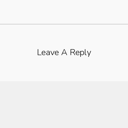
Po
Qiz
Ra
rea
Leave A Reply
rea
Re
Re
rev
ric
Slo
Slo