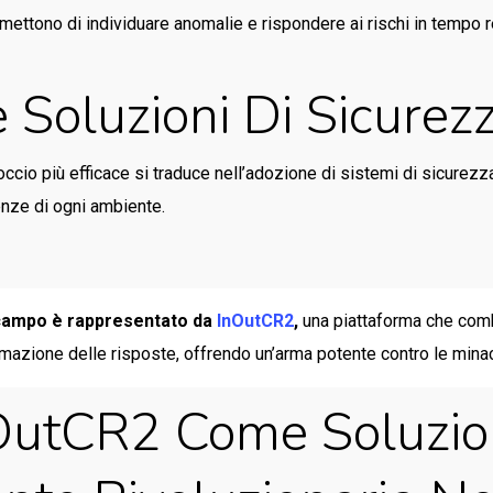
rmettono di individuare anomalie e rispondere ai rischi in tempo re
cra
csd
e Soluzioni Di Sicurez
Fai
Fin
roccio più efficace si traduce nell’adozione di sistemi di sicurezz
Fo
enze di ogni ambiente.
For
for
 campo è rappresentato da
InOutCR2
,
una piattaforma che comb
Ga
tomazione delle risposte, offrendo un’arma potente contro le mina
Ga
nOutCR2 Come Soluzion
Ga
Gio