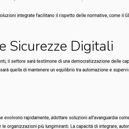
mo
Mon
luzioni integrate facilitano il rispetto delle normative, come il G
Mo
Mo
e Sicurezze Digitali
mo
mo
ti, il settore sarà testimone di una democratizzazione delle capa
mo
da sarà quella di mantenere un equilibrio tra automazione e super
mo
mos
mos
mo
he evolvono rapidamente, adottare soluzioni all’avanguardia co
mo
r le organizzazioni più lungimiranti. La capacità di integrare, au