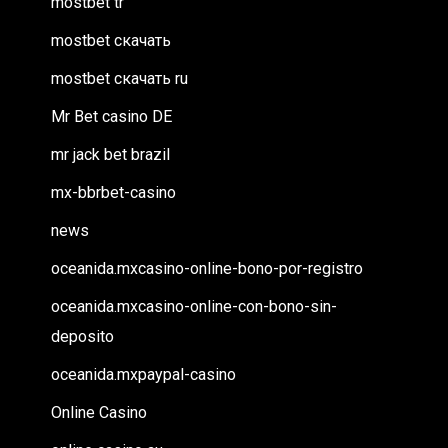
mostbet tr
mostbet скачать
mostbet скачать ru
Mr Bet casino DE
mr jack bet brazil
mx-bbrbet-casino
news
oceanida.mxcasino-online-bono-por-registro
oceanida.mxcasino-online-con-bono-sin-
deposito
oceanida.mxpaypal-casino
Online Casino