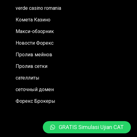
verde casino romania
Комета Казино
Макси-обзорник
Новости Форекс
Пролив мейнов
Пролив сетки
сателлиты
сеточный домен
Форекс Брокеры
GRATIS Simulasi Ujian CAT