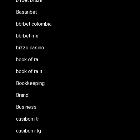
b1bet brazil
Basaribet
bbrbet colombia
bbrbet mx
bizzo casino
book of ra
book of ra it
Bookkeeping
Brand
Business
casibom tr
casibom-tg