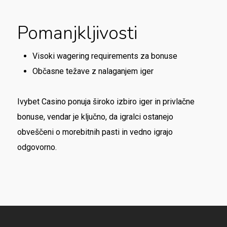
Pomanjkljivosti
Visoki wagering requirements za bonuse
Občasne težave z nalaganjem iger
Ivybet Casino ponuja široko izbiro iger in privlačne
bonuse, vendar je ključno, da igralci ostanejo
obveščeni o morebitnih pasti in vedno igrajo
odgovorno.