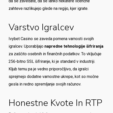
da se zavedate, da se lahko nekatere licenčne
zahteve razlikujejo glede na regijo, kjer igrate.
Varstvo Igralcev
Ivybet Casino se zaveda pomena varnosti svojih
igralcev. Uporabljajo
napredne tehnologije šifriranja
za zaščito osebnih in finančnih podatkov. To vključuje
256-bitno SSL šifriranje, ki je standard v industriji.
Kljub temu pa je vedno priporočljivo, da igralci
sprejmejo dodatne varnostne ukrepe, kot so močne
gesla in redno spremljanje svojih računov.
Honestne Kvote In RTP