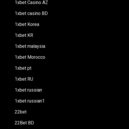
1xbet Casino AZ
1xbet casino BD
1xbet Korea
1xbet KR
1xbet malaysia
1xbet Morocco
1xbet pt
1xbet RU
1xbet russian
1xbet russian1
22bet
22Bet BD