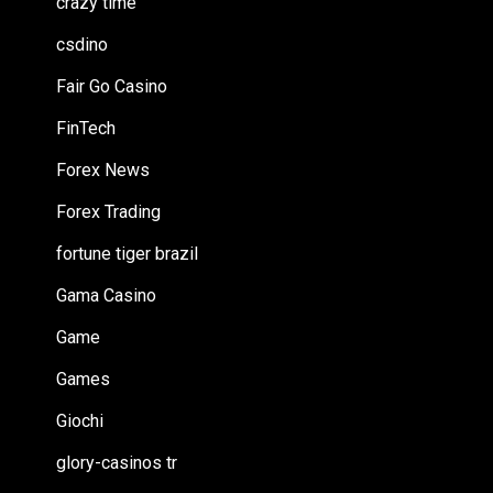
crazy time
csdino
Fair Go Casino
FinTech
Forex News
Forex Trading
fortune tiger brazil
Gama Casino
Game
Games
Giochi
glory-casinos tr