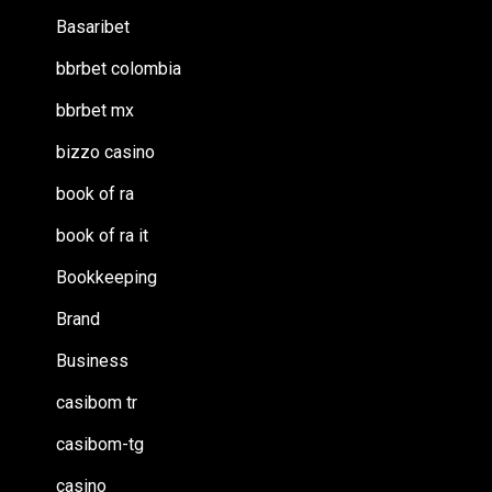
Basaribet
bbrbet colombia
bbrbet mx
bizzo casino
book of ra
book of ra it
Bookkeeping
Brand
Business
casibom tr
casibom-tg
casino