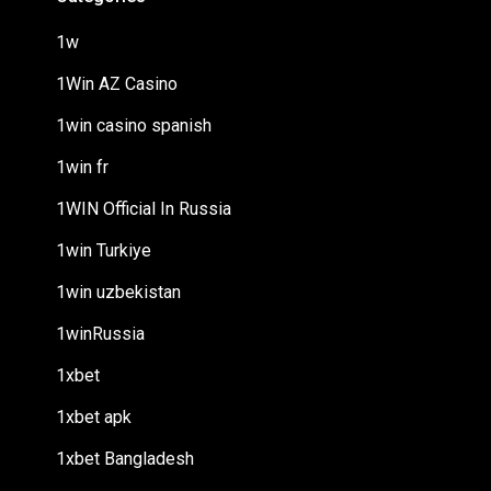
1w
1Win AZ Casino
1win casino spanish
1win fr
1WIN Official In Russia
1win Turkiye
1win uzbekistan
1winRussia
1xbet
1xbet apk
1xbet Bangladesh