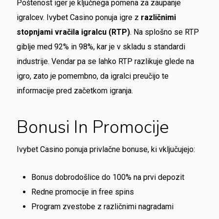
Poštenost iger je ključnega pomena za zaupanje
igralcev. Ivybet Casino ponuja igre z
različnimi
stopnjami vračila igralcu (RTP)
. Na splošno se RTP
giblje med 92% in 98%, kar je v skladu s standardi
industrije. Vendar pa se lahko RTP razlikuje glede na
igro, zato je pomembno, da igralci preučijo te
informacije pred začetkom igranja.
Bonusi In Promocije
Ivybet Casino ponuja privlačne bonuse, ki vključujejo:
Bonus dobrodošlice do 100% na prvi depozit
Redne promocije in free spins
Program zvestobe z različnimi nagradami