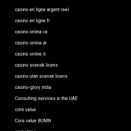
casino en ligne argent reel
casino en ligne fr
casino onlina ca
casino online ar
casinò online it
casino svensk licens
casino utan svensk licens
casino-glory india
Consulting services in the UAE
core value
Core value BUMN