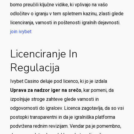
bomo preučili ključne vidike, ki vplivajo na vašo
odločitev o igranju v tem spletnem kazinu, zlasti glede
licenciranja, varnosti in poštenosti igralnih dejavnosti.
join ivybet
Licenciranje In
Regulacija
Ivybet Casino deluje pod licenco, ki jo je izdala
Uprava za nadzor iger na srečo
, kar pomeni, da
izpolnjuje stroge zahteve glede varnosti in
odgovornosti do igralcev. Licenca zagotavlja, da so vsi
postopki transparentni in da je igralniška platforma
podvržena rednim revizijam. Vendar pa je pomembno,