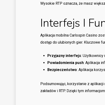
Wysokie RTP oznacza, że masz większą 
Interfejs I F
Aplikacja mobilna Carlospin Casino zost
dostęp do ulubionych gier. Kluczowe fun
Przyjazny interfejs
: Użytkownicy
Powiadomienia push
: Aplikacja 
Bezpieczeństwo
: Aplikacja kor
Podsumowując, korzystanie z aplikacji
zakładów i RTP. Dzięki tym informacjo