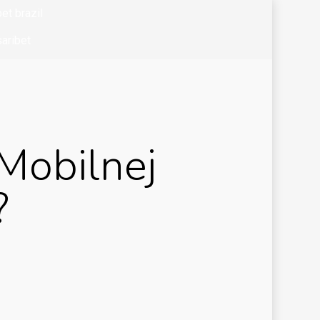
et brazil
aribet
bet colombia
bet mx
zo casino
 Mobilnej
k of ra
k of ra it
?
okkeeping
and
siness
ibom tr
sibom-tg