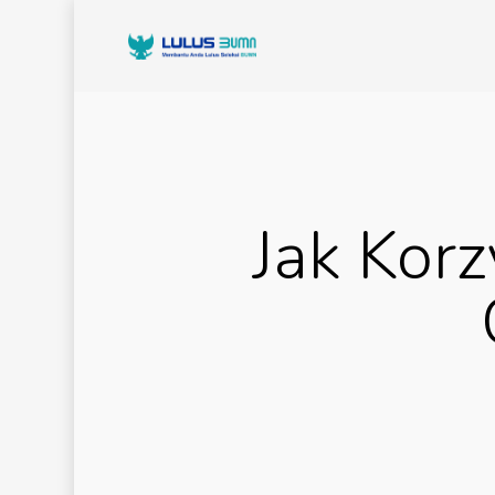
Jak Korz