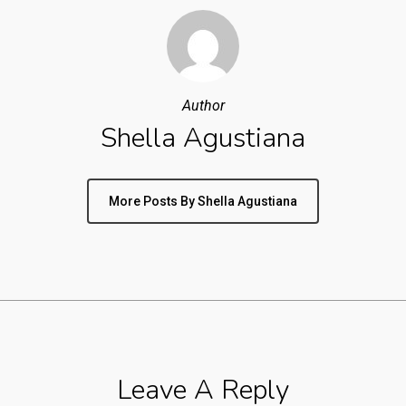
mos
mo
mos
Author
Mr 
Shella Agustiana
mr 
mx-
More Posts By Shella Agustiana
ne
oce
oce
oce
Onl
Leave A Reply
onl