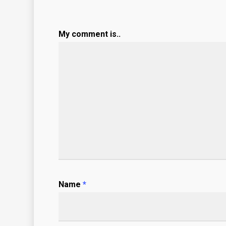
My comment is..
Name
*