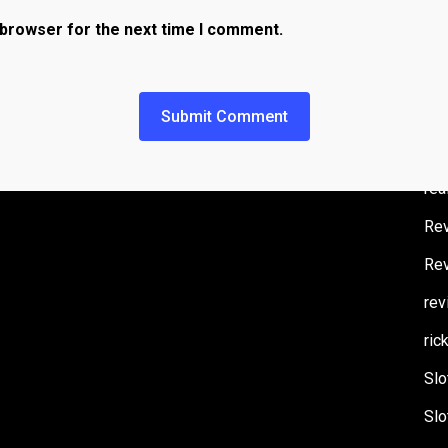
 browser for the next time I comment.
Po
Qiz
Ra
rea
rea
Re
Re
rev
ric
Slo
Slo