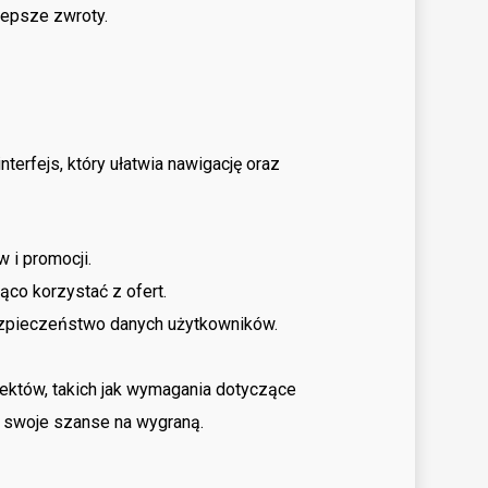
ry-casinos tr
lepsze zwroty.
de
w-To
ux
terfejs, który ułatwia nawigację oraz
avanBet Casino
g johnnie
ibet casino TR
 i promocji.
ąco korzystać z ofert.
salbet
ezpieczeństwo danych użytkowników.
i reviewe
i-review
ektów, takich jak wymagania dotyczące
i-reviews
ć swoje szanse na wygraną.
mbrand