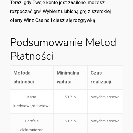
Teraz, gdy Twoje konto jest zasilone, możesz
rozpocząć grę! Wybierz ulubioną grę z szerokiej
oferty Winz Casino i ciesz się rozgrywką.
Podsumowanie Metod
Płatności
Metoda
Minimalna
Czas
płatności
wpłata
realizacji
Karta
50 PLN
Natychmiastowo
kredytowa/debetowa
Portfele
50 PLN
Natychmiastowo
elektroniczne