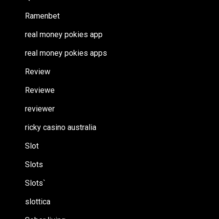
Ramenbet
real money pokies app
real money pokies apps
Review
Reviewe
reviewer
ricky casino australia
Slot
Slots
Slots`
slottica