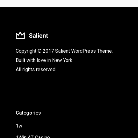
Copyright © 2017 Salient WordPress Theme.
Built with love in New York
All rights reserved.
Categories
1w
1Win AZ Casino