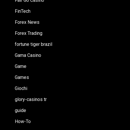
Fair Go Casino
FinTech
Forex News
Forex Trading
fortune tiger brazil
Gama Casino
Game
Games
Giochi
glory-casinos tr
guide
How-To