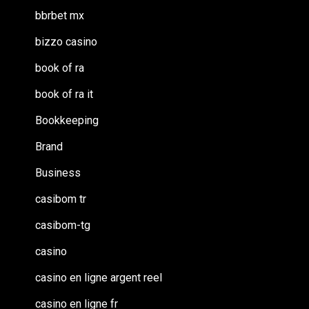
bbrbet mx
bizzo casino
book of ra
book of ra it
Bookkeeping
Brand
Business
casibom tr
casibom-tg
casino
casino en ligne argent reel
casino en ligne fr