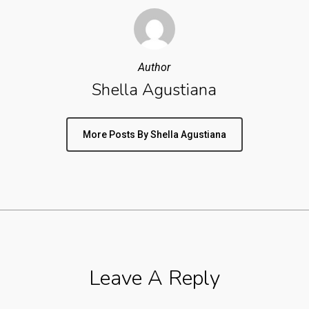
Author
Shella Agustiana
More Posts By Shella Agustiana
Leave A Reply