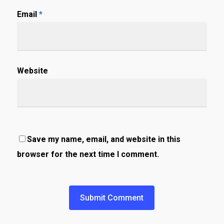
Email
*
Website
Save my name, email, and website in this
browser for the next time I comment.