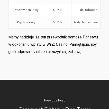
Przelew bankowy
50 PLN
1-3 dni robocze
Kryptowaluty
50 PLN
Natychmiastowo
Mamy nadzieję, że ten przewodnik pomoże Państwu
w dokonaniu wpłaty w Winz Casino. Pamiętajcie, aby
grać odpowiedzialnie i cieszyć się zabawą!
Previous Post