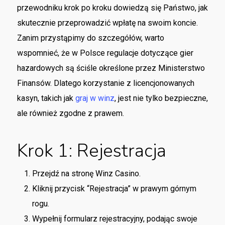
przewodniku krok po kroku dowiedzą się Państwo, jak
skutecznie przeprowadzić wpłatę na swoim koncie.
Zanim przystąpimy do szczegółów, warto
wspomnieć, że w Polsce regulacje dotyczące gier
hazardowych są ściśle określone przez Ministerstwo
Finansów. Dlatego korzystanie z licencjonowanych
kasyn, takich jak
graj w winz
, jest nie tylko bezpieczne,
ale również zgodne z prawem.
Krok 1: Rejestracja
Przejdź na stronę Winz Casino.
Kliknij przycisk “Rejestracja” w prawym górnym
rogu.
Wypełnij formularz rejestracyjny, podając swoje