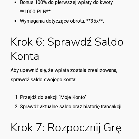
Bonus 100% do pierwszej wpłaty do kwoty
**1000 PLN**.
Wymagania dotyczące obrotu: **35x**.
Krok 6: Sprawdź Saldo
Konta
Aby upewnić się, że wpłata została zrealizowana,
sprawdź saldo swojego konta:
Przejdź do sekcji “Moje Konto”.
Sprawdź aktualne saldo oraz historię transakcji.
Krok 7: Rozpocznij Grę