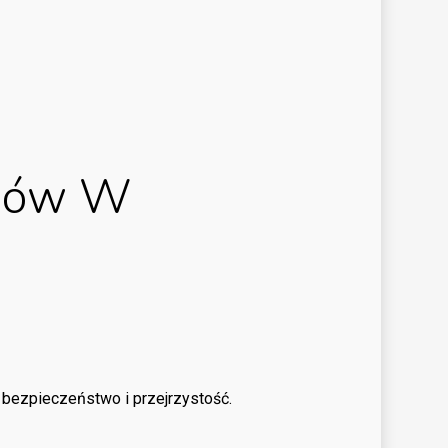
no brand
o slot
no-brand
nobrand
nogame
usów W
noslot
stbet
stbet GR
tbet hungary
tbet italy
stbet norway
 bezpieczeństwo i przejrzystość.
stbet ozbekistonda