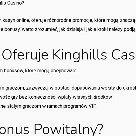
lls Casino?
cas
cas
ych kasyn online, oferuje różnorodne promocje, które mogą zna
 bonusy, warto zrozumieć, jak działają i jakie kroki należy podją
cas
cas
Oferuje Kinghills Cas
cas
cas
ych bonusów, które mogą obejmować:
cas
 graczom, zazwyczaj w postaci dopasowania wpłaty do określ
cas
wość gry bez konieczności wpłaty własnych środków.
cas
e stałym graczom w ramach programów VIP.
Con
onus Powitalny?
cor
Co