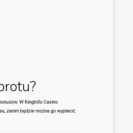
zy time
ino
r Go Casino
Tech
rex News
ex Trading
tune tiger brazil
brotu?
ma Casino
me
bonusów. W Kinghills Casino
su, zanim będzie można go wypłacić.
mes
chi