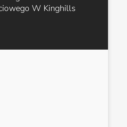
ciowego W Kinghills
in au casino
ges
ican casino PL
n UP
 UP Online Casino
 Up Peru
co
ots SE
nko
nko in
nko UK
nko_pl