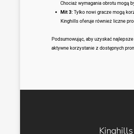
Chociaż wymagania obrotu mogą by
Mit 3:
Tylko nowi gracze mogą kor
Kinghills oferuje również liczne pr
Podsumowując, aby uzyskać najlepsze 
aktywne korzystanie z dostępnych pro
Kinghills