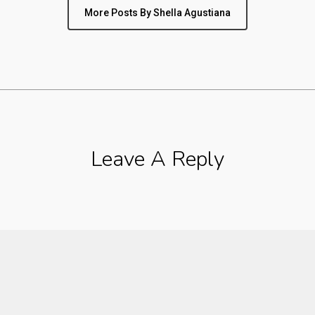
More Posts By Shella Agustiana
Po
Qiz
Ra
rea
rea
Leave A Reply
Re
Re
rev
ric
Slo
Slo