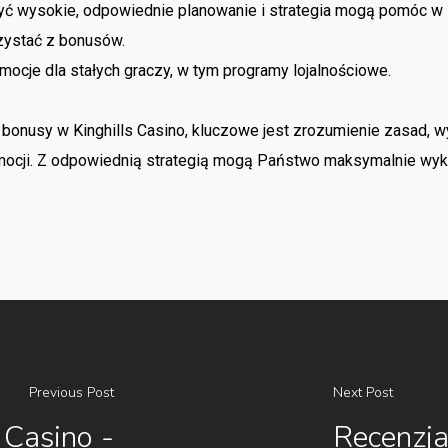
ć wysokie, odpowiednie planowanie i strategia mogą pomóc w i
mos
zystać z bonusów.
mo
omocje dla stałych graczy, w tym programy lojalnościowe.
mos
bonusy w Kinghills Casino, kluczowe jest zrozumienie zasad, 
Mr 
mocji. Z odpowiednią strategią mogą Państwo maksymalnie wyk
mr 
mx-
ne
oce
oce
oce
Previous Post
Next Post
Onl
 Casino -
Recenzj
onl