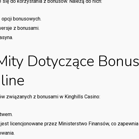
je się do korzystania z bonusów. Należą do nich:
mo
Mon
 opcji bonusowych.
Mo
wersje z bonusami.
asyna.
Mo
mo
 Mity Dotyczące Bon
mo
line
mo
mo
ów związanych z bonusami w Kinghills Casino:
mos
mos
twem.
mo
o jest licencjonowane przez Ministerstwo Finansów, co zapewnia
owania.
mo