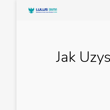
Jak Uzy