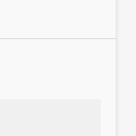
st
ilbilet
menbet
l money pokies app
l money pokies apps
view
viewe
iewer
ky casino australia
t
ts