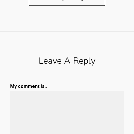
Leave A Reply
My comment is..