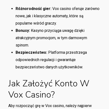
Różnorodność gier:
Vox casino oferuje zarówno
nowe, jak i klasyczne automaty, które są
popularne wśród graczy.
Bonusy:
Kasyno przyciąga uwagę dzięki
atrakcyjnym promocjom, w tym darmowym
spinom.
Bezpieczeństwo:
Platforma przestrzega
odpowiednich regulacji i gwarantuje
bezpieczeństwo danych użytkowników.
Jak Założyć Konto W
Vox Casino?
Aby rozpocząć grę w Vox casino, należy najpierw