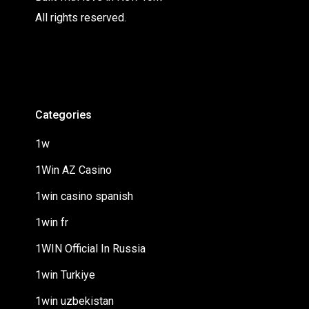
All rights reserved.
Categories
1w
1Win AZ Casino
1win casino spanish
1win fr
1WIN Official In Russia
1win Turkiye
1win uzbekistan