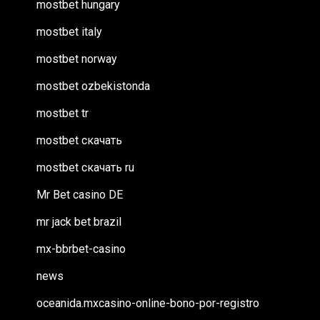
mostbet hungary
mostbet italy
mostbet norway
mostbet ozbekistonda
mostbet tr
mostbet скачать
mostbet скачать ru
Mr Bet casino DE
mr jack bet brazil
mx-bbrbet-casino
news
oceanida.mxcasino-online-bono-por-registro