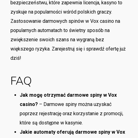
bezpieczeństwu, które zapewnia licencja, kasyno to
zyskuje na popularności wśród polskich graczy.
Zastosowanie darmowych spinów w Vox casino na
popularnych automatach to świetny sposób na
zwiększenie swoich szans na wygraną bez
większego ryzyka. Zarejestruj się i sprawdź ofertę już
dziś!
FAQ
Jak mogę otrzymać darmowe spiny w Vox
casino?
– Darmowe spiny można uzyskać
poprzez rejestrację oraz korzystanie z promocji,
które są dostępne w kasynie.
Jakie automaty oferują darmowe spiny w Vox