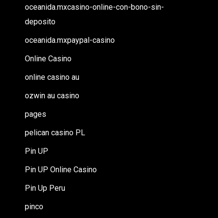
oceanida.mxcasino-online-con-bono-sin-
deposito
oceanida.mxpaypal-casino
Online Casino
online casino au
ozwin au casino
pages
pelican casino PL
Pin UP
Pin UP Online Casino
Pin Up Peru
pinco