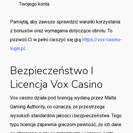
Twojego konta.
Pamiętaj, aby zawsze sprawdzić warunki korzystania
z bonusów oraz wymagania dotyczące obrotu. To
pozwoli Ci w pełni cieszyć się grą
https://vox-casino-
login.pl
.
Bezpieczeństwo I
Licencja Vox Casino
Vox casino działa pod licencją wydaną przez Malta
Gaming Authority, co oznacza, że przestrzega
wysokich standardów jakości i bezpieczeństwa. Tego
typu licencja zapewnia graczom pewność, że ich dane