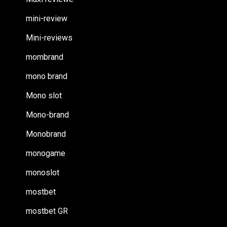
mini-review
Mini-reviews
mombrand
mono brand
Mono slot
Mono-brand
Monobrand
monogame
monoslot
mostbet
mostbet GR