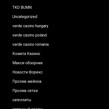
TKD BUMN
Uncategorized
verde casino hungary
verde casino poland
verde casino romania
Комета Казино
Макси-обзорник
Новости Форекс
Пролив мейнов
Пролив сетки
сателлиты