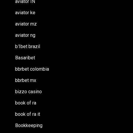
aviator IN
aviator ke
aviator mz
aviator ng
b1bet brazil
Basaribet
bbrbet colombia
bbrbet mx
bizzo casino
book of ra
book of ra it
Bookkeeping