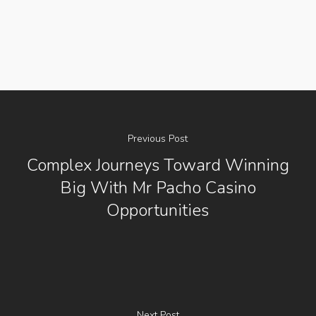
Previous Post
Complex Journeys Toward Winning
Big With Mr Pacho Casino
Opportunities
Next Post