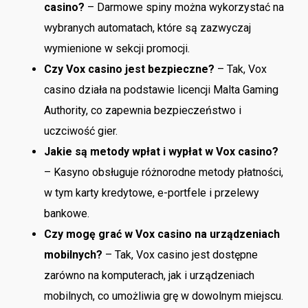
casino?
– Darmowe spiny można wykorzystać na
wybranych automatach, które są zazwyczaj
wymienione w sekcji promocji.
Czy Vox casino jest bezpieczne?
– Tak, Vox
casino działa na podstawie licencji Malta Gaming
Authority, co zapewnia bezpieczeństwo i
uczciwość gier.
Jakie są metody wpłat i wypłat w Vox casino?
– Kasyno obsługuje różnorodne metody płatności,
w tym karty kredytowe, e-portfele i przelewy
bankowe.
Czy mogę grać w Vox casino na urządzeniach
mobilnych?
– Tak, Vox casino jest dostępne
zarówno na komputerach, jak i urządzeniach
mobilnych, co umożliwia grę w dowolnym miejscu.