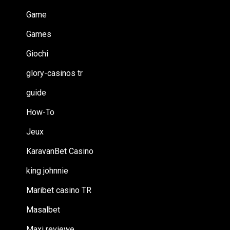
Game
Games
Giochi
glory-casinos tr
guide
How-To
Jeux
KaravanBet Casino
king johnnie
Maribet casino TR
Masalbet
Maxi reviewe