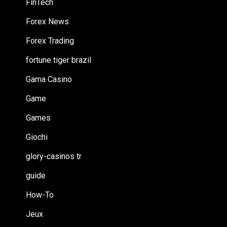
FinTech
Forex News
Forex Trading
fortune tiger brazil
Gama Casino
Game
Games
Giochi
glory-casinos tr
guide
How-To
Jeux