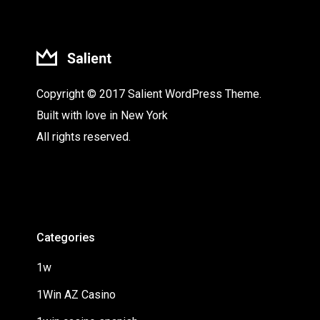
Copyright © 2017 Salient WordPress Theme.
Built with love in New York
All rights reserved.
Categories
1w
1Win AZ Casino