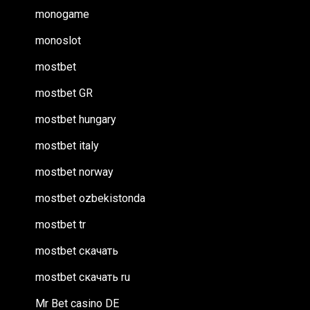
monogame
monoslot
mostbet
mostbet GR
mostbet hungary
mostbet italy
mostbet norway
mostbet ozbekistonda
mostbet tr
mostbet скачать
mostbet скачать ru
Mr Bet casino DE