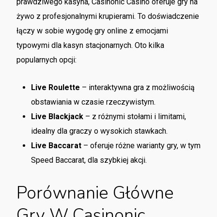
prawdziwego kasyna, Casinonic Casino oferuje gry na
żywo z profesjonalnymi krupierami. To doświadczenie
łączy w sobie wygodę gry online z emocjami
typowymi dla kasyn stacjonarnych. Oto kilka
popularnych opcji:
Live Roulette
– interaktywna gra z możliwością
obstawiania w czasie rzeczywistym.
Live Blackjack
– z różnymi stołami i limitami,
idealny dla graczy o wysokich stawkach.
Live Baccarat
– oferuje różne warianty gry, w tym
Speed Baccarat, dla szybkiej akcji.
Porównanie Główne
Gry W Casinonic