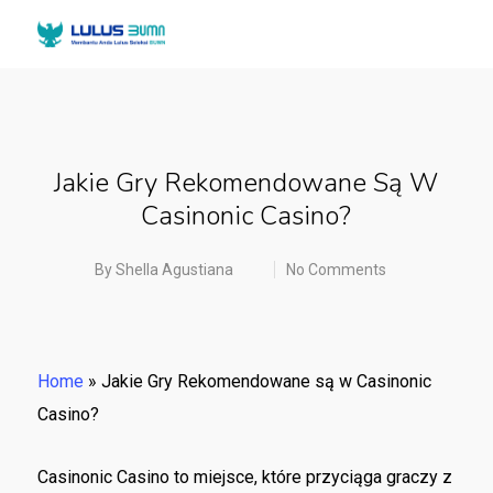
Jakie Gry Rekomendowane Są W
Casinonic Casino?
By
Shella Agustiana
No Comments
Home
»
Jakie Gry Rekomendowane są w Casinonic
Casino?
Casinonic Casino to miejsce, które przyciąga graczy z