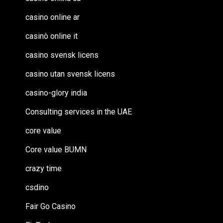
casino online ar
casinò online it
casino svensk licens
casino utan svensk licens
casino-glory india
Consulting services in the UAE
core value
Core value BUMN
crazy time
csdino
Fair Go Casino