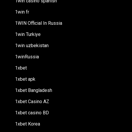
1win casino spanish
1win fr
1WIN Official In Russia
1win Turkiye
1win uzbekistan
1winRussia
1xbet
1xbet apk
1xbet Bangladesh
1xbet Casino AZ
1xbet casino BD
1xbet Korea