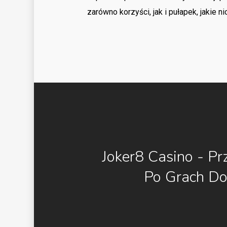
zarówno korzyści, jak i pułapek, jakie 
Joker8 Casino - P
Po Grach D