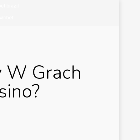
et brazil
aribet
bet colombia
bet mx
zo casino
y W Grach
k of ra
k of ra it
sino?
okkeeping
and
siness
ibom tr
sibom-tg