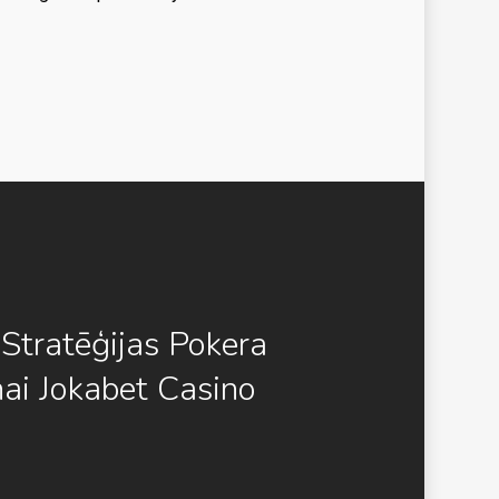
no brand
o slot
no-brand
nobrand
nogame
noslot
stbet
stbet GR
Stratēģijas Pokera
tbet hungary
ai Jokabet Casino
tbet italy
stbet norway
stbet ozbekistonda