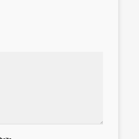
in au casino
ges
ican casino PL
n UP
 UP Online Casino
 Up Peru
co
ots SE
nko
nko in
nko UK
nko_pl