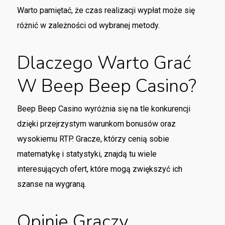
Warto pamiętać, że czas realizacji wypłat może się
różnić w zależności od wybranej metody.
Dlaczego Warto Grać
W Beep Beep Casino?
Beep Beep Casino wyróżnia się na tle konkurencji
dzięki przejrzystym warunkom bonusów oraz
wysokiemu RTP. Gracze, którzy cenią sobie
matematykę i statystyki, znajdą tu wiele
interesujących ofert, które mogą zwiększyć ich
szanse na wygraną.
Opinie Graczy