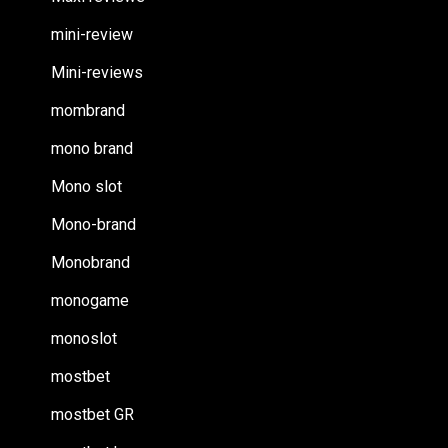
mini-review
Mini-reviews
mombrand
mono brand
Mono slot
Mono-brand
Monobrand
monogame
monoslot
mostbet
mostbet GR