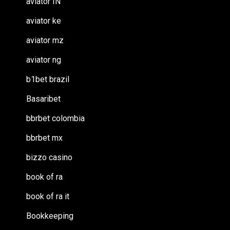
aviator IN
aviator ke
aviator mz
aviator ng
b1bet brazil
Basaribet
bbrbet colombia
bbrbet mx
bizzo casino
book of ra
book of ra it
Bookkeeping