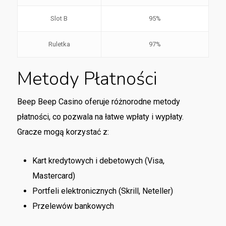
Slot B
95%
Ruletka
97%
Metody Płatności
Beep Beep Casino oferuje różnorodne metody
płatności, co pozwala na łatwe wpłaty i wypłaty.
Gracze mogą korzystać z:
Kart kredytowych i debetowych (Visa,
Mastercard)
Portfeli elektronicznych (Skrill, Neteller)
Przelewów bankowych