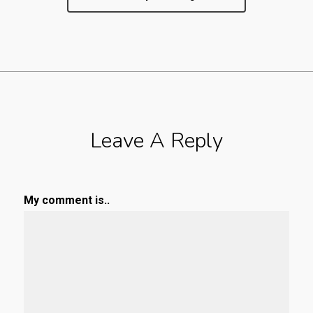
Leave A Reply
My comment is..