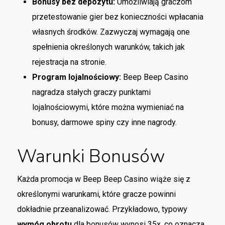
Bonusy bez depozytu:
Umożliwiają graczom
przetestowanie gier bez konieczności wpłacania
własnych środków. Zazwyczaj wymagają one
spełnienia określonych warunków, takich jak
rejestracja na stronie.
Program lojalnościowy:
Beep Beep Casino
nagradza stałych graczy punktami
lojalnościowymi, które można wymieniać na
bonusy, darmowe spiny czy inne nagrody.
Warunki Bonusów
Każda promocja w Beep Beep Casino wiąże się z
określonymi warunkami, które gracze powinni
dokładnie przeanalizować. Przykładowo, typowy
wymóg obrotu
dla bonusów wynosi 35x, co oznacza,