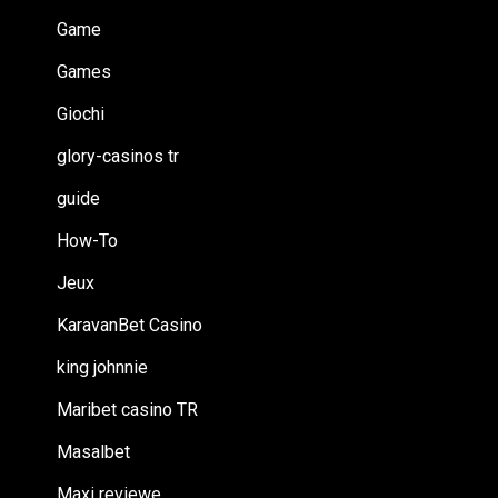
Game
Games
Giochi
glory-casinos tr
guide
How-To
Jeux
KaravanBet Casino
king johnnie
Maribet casino TR
Masalbet
Maxi reviewe