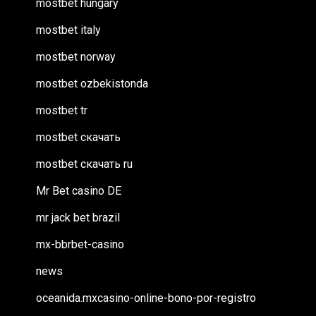
mostbet hungary
mostbet italy
mostbet norway
mostbet ozbekistonda
mostbet tr
mostbet скачать
mostbet скачать ru
Mr Bet casino DE
mr jack bet brazil
mx-bbrbet-casino
news
oceanida.mxcasino-online-bono-por-registro