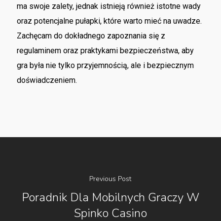
ma swoje zalety, jednak istnieją również istotne wady
oraz potencjalne pułapki, które warto mieć na uwadze.
Zachęcam do dokładnego zapoznania się z
regulaminem oraz praktykami bezpieczeństwa, aby
gra była nie tylko przyjemnością, ale i bezpiecznym
doświadczeniem.
Previous Post
Poradnik Dla Mobilnych Graczy W
Spinko Casino