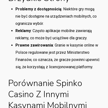
Problemy z dostępnością
: Niektóre gry mogą
nie być dostępne na urządzeniach mobilnych, co
ogranicza wybór.
Reklamy
: Często aplikacje mobilne zawierają
reklamy, co może być uciążliwe dla graczy.
Prawne zawirowania
: Granie w kasynie online w
Polsce regulowane jest przez Ministerstwo
Finansów, co oznacza, że gracze powinni upewnić
się, że korzystają z licencjonowanej platformy.
Porównanie Spinko
Casino Z Innymi
Kasynami Mobilnymi