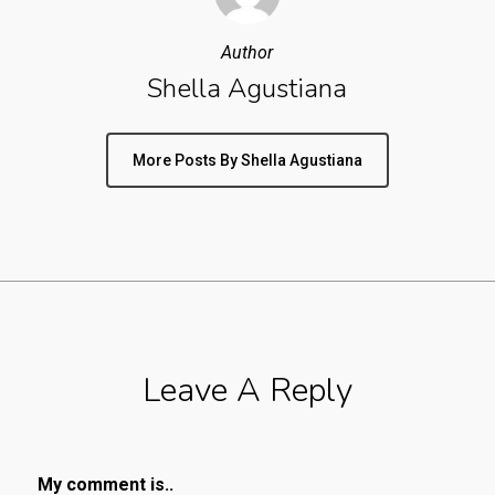
Author
Shella Agustiana
More Posts By Shella Agustiana
Leave A Reply
My comment is..