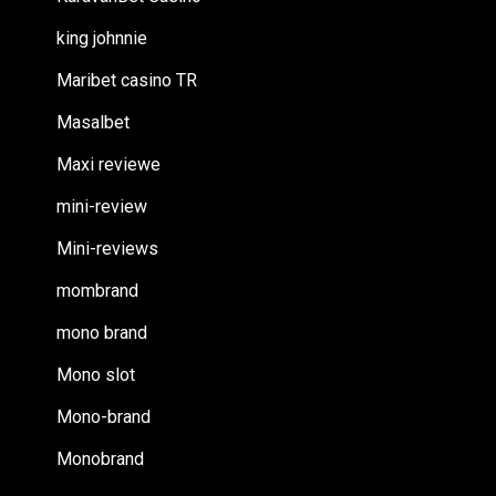
king johnnie
Maribet casino TR
Masalbet
Maxi reviewe
mini-review
Mini-reviews
mombrand
mono brand
Mono slot
Mono-brand
Monobrand