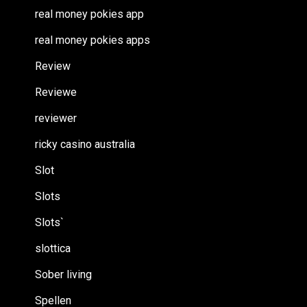
real money pokies app
real money pokies apps
Review
Reviewe
reviewer
ricky casino australia
Slot
Slots
Slots`
slottica
Sober living
Spellen