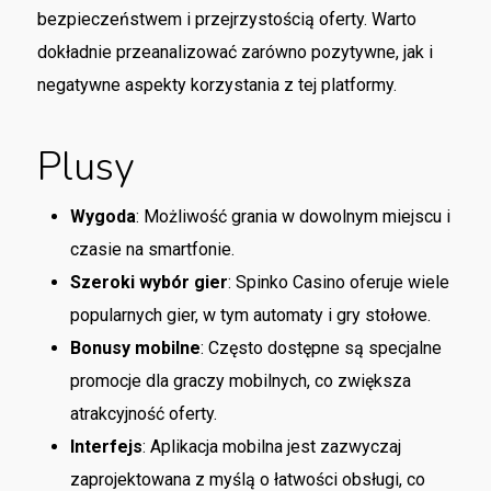
bezpieczeństwem i przejrzystością oferty. Warto
dokładnie przeanalizować zarówno pozytywne, jak i
negatywne aspekty korzystania z tej platformy.
Plusy
Wygoda
: Możliwość grania w dowolnym miejscu i
czasie na smartfonie.
Szeroki wybór gier
: Spinko Casino oferuje wiele
popularnych gier, w tym automaty i gry stołowe.
Bonusy mobilne
: Często dostępne są specjalne
promocje dla graczy mobilnych, co zwiększa
atrakcyjność oferty.
Interfejs
: Aplikacja mobilna jest zazwyczaj
zaprojektowana z myślą o łatwości obsługi, co