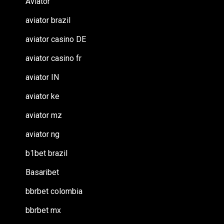
Aviator
aviator brazil
aviator casino DE
aviator casino fr
aviator IN
aviator ke
aviator mz
aviator ng
b1bet brazil
Basaribet
bbrbet colombia
bbrbet mx