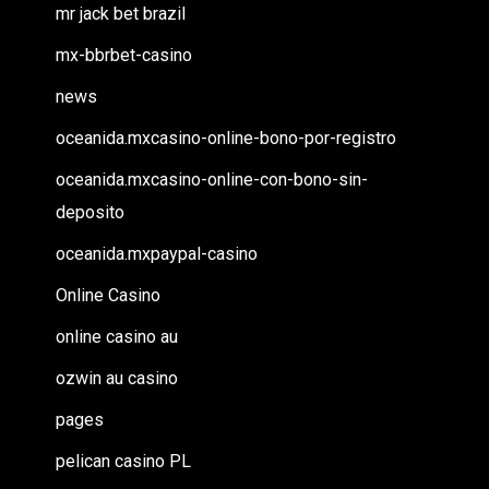
mr jack bet brazil
mx-bbrbet-casino
news
oceanida.mxcasino-online-bono-por-registro
oceanida.mxcasino-online-con-bono-sin-
deposito
oceanida.mxpaypal-casino
Online Casino
online casino au
ozwin au casino
pages
pelican casino PL