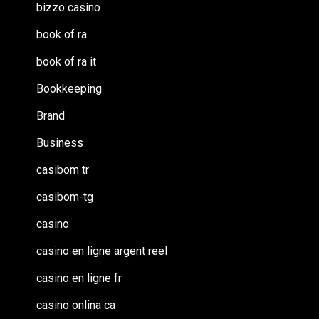
bizzo casino
book of ra
book of ra it
Bookkeeping
Brand
Business
casibom tr
casibom-tg
casino
casino en ligne argent reel
casino en ligne fr
casino onlina ca