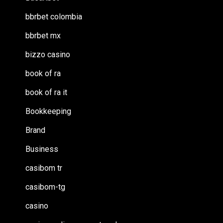
bbrbet colombia
bbrbet mx
bizzo casino
book of ra
book of ra it
Bookkeeping
Brand
Business
casibom tr
casibom-tg
casino