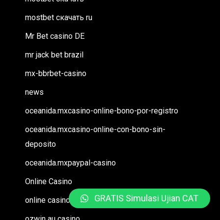
mostbet скачать ru
Mr Bet casino DE
mr jack bet brazil
mx-bbrbet-casino
news
oceanida.mxcasino-online-bono-por-registro
oceanida.mxcasino-online-con-bono-sin-
deposito
oceanida.mxpaypal-casino
Online Casino
GRATIS Simulasi Ujian CAT
online casino au
ozwin au casino