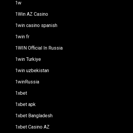
1w
1Win AZ Casino
1win casino spanish
1win fr
1WIN Official In Russia
1win Turkiye
1win uzbekistan
1winRussia
1xbet
1xbet apk
1xbet Bangladesh
1xbet Casino AZ