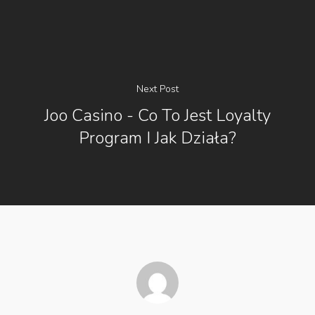
Next Post
Joo Casino - Co To Jest Loyalty
Program I Jak Działa?