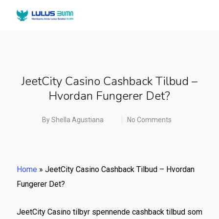
JeetCity Casino Cashback Tilbud –
Hvordan Fungerer Det?
By
Shella Agustiana
No Comments
Home
»
JeetCity Casino Cashback Tilbud – Hvordan
Fungerer Det?
JeetCity Casino tilbyr spennende cashback tilbud som