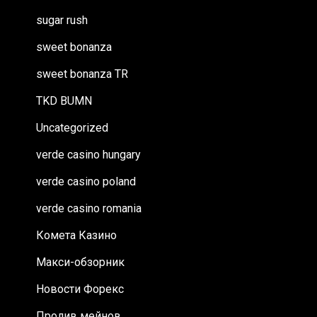
sugar rush
sweet bonanza
sweet bonanza TR
TKD BUMN
Uncategorized
verde casino hungary
verde casino poland
verde casino romania
Комета Казино
Макси-обзорник
Новости Форекс
Пролив мейнов