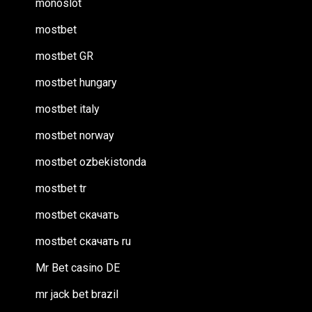
monoslot
mostbet
mostbet GR
mostbet hungary
mostbet italy
mostbet norway
mostbet ozbekistonda
mostbet tr
mostbet скачать
mostbet скачать ru
Mr Bet casino DE
mr jack bet brazil