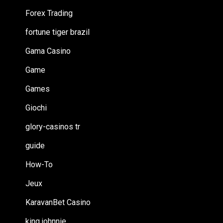
Forex Trading
fortune tiger brazil
Gama Casino
Game
Games
Giochi
glory-casinos tr
guide
How-To
Jeux
KaravanBet Casino
king johnnie