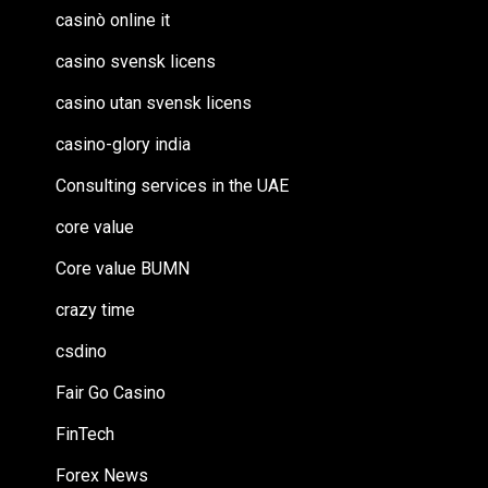
casinò online it
casino svensk licens
casino utan svensk licens
casino-glory india
Consulting services in the UAE
core value
Core value BUMN
crazy time
csdino
Fair Go Casino
FinTech
Forex News