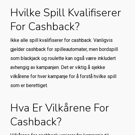
Hvilke Spill Kvalifiserer
For Cashback?
Ikke alle spill kvalifiserer for cashback. Vanligvis
gjelder cashback for spilleautomater, men bordspill
som blackjack og roulette kan også være inkludert
avhengig av kampanjen. Det er viktig å sjekke
vilkårene for hver kampanje for å forstå hvilke spill
som er berettiget.
Hva Er Vilkårene For
Cashback?