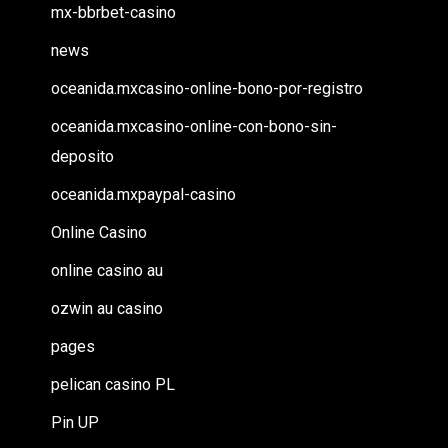
mx-bbrbet-casino
news
oceanida.mxcasino-online-bono-por-registro
oceanida.mxcasino-online-con-bono-sin-
deposito
oceanida.mxpaypal-casino
Online Casino
online casino au
ozwin au casino
pages
pelican casino PL
Pin UP