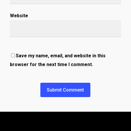
Website
Save my name, email, and website in this
browser for the next time I comment.