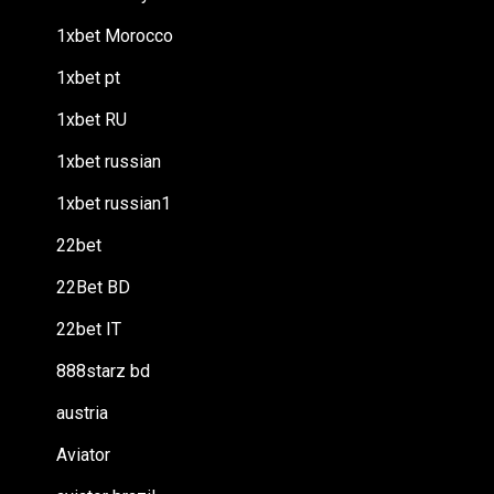
1xbet Morocco
1xbet pt
1xbet RU
1xbet russian
1xbet russian1
22bet
22Bet BD
22bet IT
888starz bd
austria
Aviator