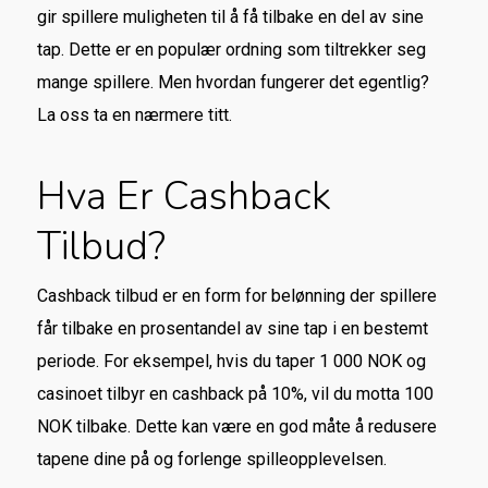
gir spillere muligheten til å få tilbake en del av sine
tap. Dette er en populær ordning som tiltrekker seg
mange spillere. Men hvordan fungerer det egentlig?
La oss ta en nærmere titt.
Hva Er Cashback
Tilbud?
Cashback tilbud er en form for belønning der spillere
får tilbake en prosentandel av sine tap i en bestemt
periode. For eksempel, hvis du taper 1 000 NOK og
casinoet tilbyr en cashback på 10%, vil du motta 100
NOK tilbake. Dette kan være en god måte å redusere
tapene dine på og forlenge spilleopplevelsen.