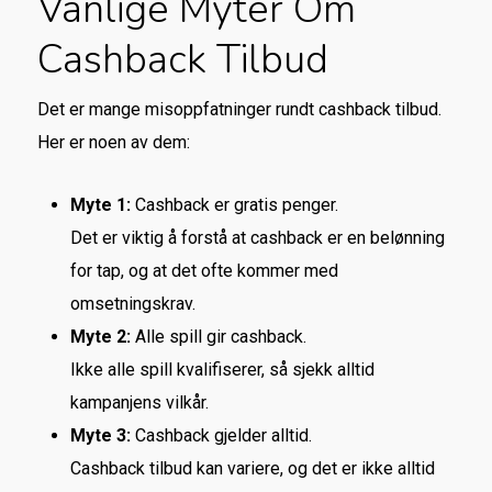
Vanlige Myter Om
Cashback Tilbud
Det er mange misoppfatninger rundt cashback tilbud.
Her er noen av dem:
Myte 1:
Cashback er gratis penger.
Det er viktig å forstå at cashback er en belønning
for tap, og at det ofte kommer med
omsetningskrav.
Myte 2:
Alle spill gir cashback.
Ikke alle spill kvalifiserer, så sjekk alltid
kampanjens vilkår.
Myte 3:
Cashback gjelder alltid.
Cashback tilbud kan variere, og det er ikke alltid