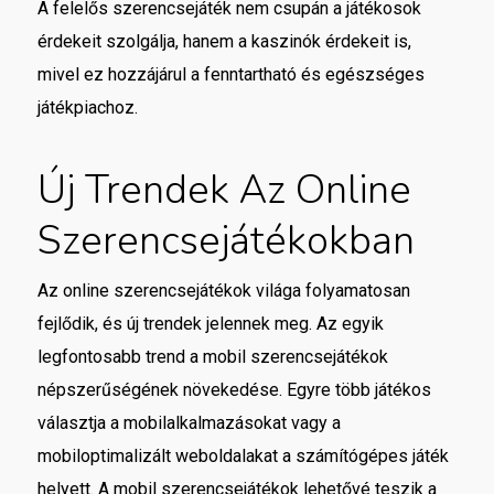
A felelős szerencsejáték nem csupán a játékosok
érdekeit szolgálja, hanem a kaszinók érdekeit is,
mivel ez hozzájárul a fenntartható és egészséges
játékpiachoz.
Új Trendek Az Online
Szerencsejátékokban
Az online szerencsejátékok világa folyamatosan
fejlődik, és új trendek jelennek meg. Az egyik
legfontosabb trend a mobil szerencsejátékok
népszerűségének növekedése. Egyre több játékos
választja a mobilalkalmazásokat vagy a
mobiloptimalizált weboldalakat a számítógépes játék
helyett. A mobil szerencsejátékok lehetővé teszik a