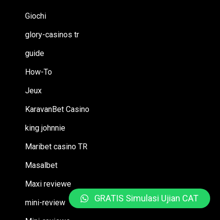
Giochi
glory-casinos tr
guide
How-To
Jeux
KaravanBet Casino
king johnnie
Maribet casino TR
Masalbet
Maxi reviewe
GRATIS Simulasi Ujian CAT
mini-review