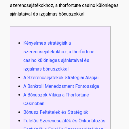
szerencsejátékokhoz, a thorfortune casino különleges
ajánlataival és izgalmas bónuszokkal
Kényelmes stratégiák a
szerencsejátékokhoz, a thorfortune
casino különleges ajánlataival és
izgalmas bónuszokkal
A Szerencsejátékok Stratégiai Alapjai
A Bankroll Menedzsment Fontossága
A Bónuszok Világa a Thorfortune
Casinoban
Bónusz Feltételek és Stratégiák
Felelős Szerencsejáték és Önkorlátozás