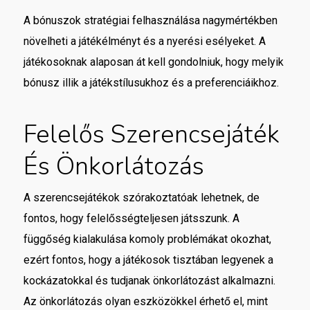
A bónuszok stratégiai felhasználása nagymértékben
növelheti a játékélményt és a nyerési esélyeket. A
játékosoknak alaposan át kell gondolniuk, hogy melyik
bónusz illik a játékstílusukhoz és a preferenciáikhoz.
Felelős Szerencsejáték
És Önkorlátozás
A szerencsejátékok szórakoztatóak lehetnek, de
fontos, hogy felelősségteljesen játsszunk. A
függőség kialakulása komoly problémákat okozhat,
ezért fontos, hogy a játékosok tisztában legyenek a
kockázatokkal és tudjanak önkorlátozást alkalmazni.
Az önkorlátozás olyan eszközökkel érhető el, mint