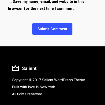
Save my name, email, and website in this
browser for the next time I comment.
Copyright © 2017 Salient WordPress Theme.
Built with love in New York
All rights reserved.