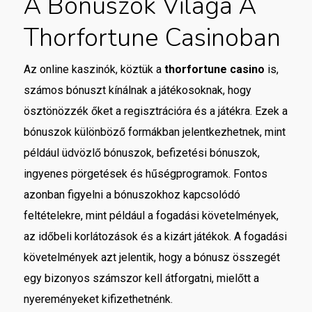
A Bónuszok Világa A
Thorfortune Casinoban
Az online kaszinók, köztük a
thorfortune casino
is,
számos bónuszt kínálnak a játékosoknak, hogy
ösztönözzék őket a regisztrációra és a játékra. Ezek a
bónuszok különböző formákban jelentkezhetnek, mint
például üdvözlő bónuszok, befizetési bónuszok,
ingyenes pörgetések és hűségprogramok. Fontos
azonban figyelni a bónuszokhoz kapcsolódó
feltételekre, mint például a fogadási követelmények,
az időbeli korlátozások és a kizárt játékok. A fogadási
követelmények azt jelentik, hogy a bónusz összegét
egy bizonyos számszor kell átforgatni, mielőtt a
nyereményeket kifizethetnénk.