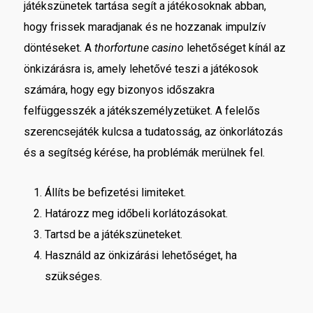
játékszünetek tartása segít a játékosoknak abban,
hogy frissek maradjanak és ne hozzanak impulzív
döntéseket. A
thorfortune casino
lehetőséget kínál az
önkizárásra is, amely lehetővé teszi a játékosok
számára, hogy egy bizonyos időszakra
felfüggesszék a játékszemélyzetüket. A felelős
szerencsejáték kulcsa a tudatosság, az önkorlátozás
és a segítség kérése, ha problémák merülnek fel.
Állíts be befizetési limiteket.
Határozz meg időbeli korlátozásokat.
Tartsd be a játékszüneteket.
Használd az önkizárási lehetőséget, ha
szükséges.