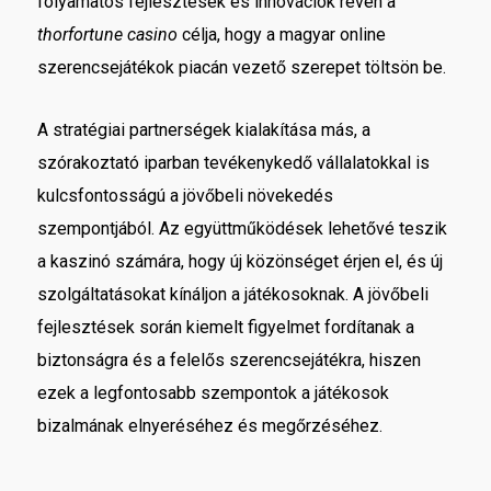
folyamatos fejlesztések és innovációk révén a
thorfortune casino
célja, hogy a magyar online
szerencsejátékok piacán vezető szerepet töltsön be.
A stratégiai partnerségek kialakítása más, a
szórakoztató iparban tevékenykedő vállalatokkal is
kulcsfontosságú a jövőbeli növekedés
szempontjából. Az együttműködések lehetővé teszik
a kaszinó számára, hogy új közönséget érjen el, és új
szolgáltatásokat kínáljon a játékosoknak. A jövőbeli
fejlesztések során kiemelt figyelmet fordítanak a
biztonságra és a felelős szerencsejátékra, hiszen
ezek a legfontosabb szempontok a játékosok
bizalmának elnyeréséhez és megőrzéséhez.