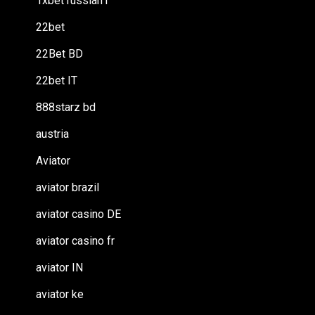
1xbet russian1
22bet
22Bet BD
22bet IT
888starz bd
austria
Aviator
aviator brazil
aviator casino DE
aviator casino fr
aviator IN
aviator ke