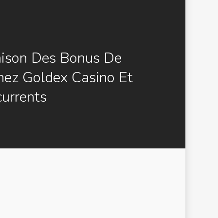
no brand
o slot
no-brand
ison Des Bonus De
nobrand
hez Goldex Casino Et
nogame
urrents
noslot
stbet
stbet GR
tbet hungary
tbet italy
stbet norway
stbet ozbekistonda