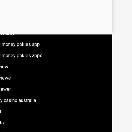
st
ilbilet
menbet
l money pokies app
l money pokies apps
view
viewe
iewer
ky casino australia
t
ts