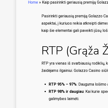
Home
»
Kaip pasirinkti geriausią premiją Gola
Pasirinkti geriausią premiją Golazzo Cas
aspektai, į kuriuos reikia atkreipti dėm
kaip šie elementai gali paveikti jūsų loš
RTP (Grąža Ž
RTP yra vienas iš svarbiausių rodiklių, 
žaidėjams ilgainiui. Golazzo Casino siūlo
RTP 95% – 97%
: Dauguma lošimo a
RTP 98% ir daugiau
: Kai kurie spe
galimybes laimėti.