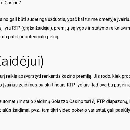
zzo Casino?
cas
cas
ino gali būti sudėtinga užduotis, ypač kai turime omenyje įvairiu
esį, yra RTP (grąža žaidėjui), premijų sąlygos ir statymo reikalavi
cas
imo patirtį ir potencialų pelną.
cas
cas
aidėjui)
cas
cas
kurį reikia apsvarstyti renkantis kazino premiją. Jis rodo, kiek 
 įvairius žaidimus su skirtingais RTP lygiais, tad svarbu pasirinkt
cas
cas
utomatų ir stalo žaidimų Golazzo Casino turi šį RTP diapazoną, 
Con
cialūs žaidimai, pvz., tam tikri video pokerio variantai, gali pasiū
cor
Co