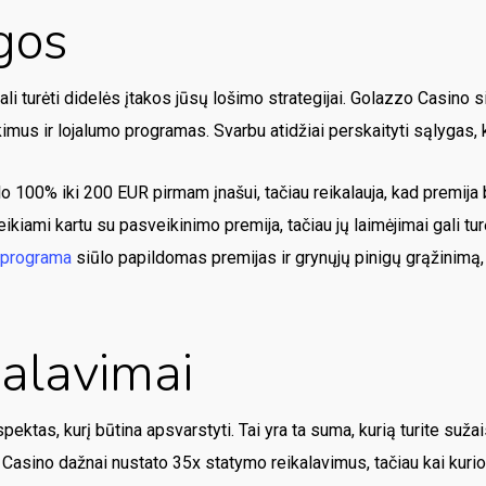
gos
cra
csd
gali turėti didelės įtakos jūsų lošimo strategijai. Golazzo Casino s
Fai
us ir lojalumo programas. Svarbu atidžiai perskaityti sąlygas, 
Fin
lo 100% iki 200 EUR pirmam įnašui, tačiau reikalauja, kad premija
Fo
eikiami kartu su pasveikinimo premija, tačiau jų laimėjimai gali t
For
 programa
siūlo papildomas premijas ir grynųjų pinigų grąžinimą, 
for
Ga
alavimai
Ga
Ga
spektas, kurį būtina apsvarstyti. Tai yra ta suma, kurią turite suža
Gio
Casino dažnai nustato 35x statymo reikalavimus, tačiau kai kuriose