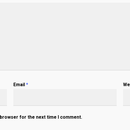
ozw
pa
pel
Pi
Pin
Pin
pin
Email
*
We
Pir
pli
pli
 browser for the next time I comment.
pli
pli