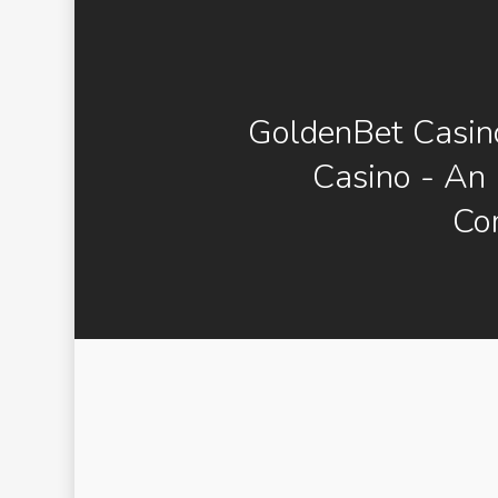
GoldenBet Casin
Casino - An
Co