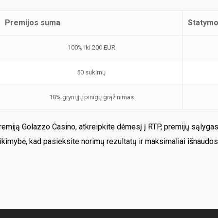
glo
gui
Premijos suma
Statymo
Ho
100% iki 200 EUR
Je
50 sukimų
Kar
kin
10% grynųjų pinigų grąžinimas
Mar
remiją Golazzo Casino, atkreipkite dėmesį į RTP, premijų sąlygas
Ma
ikimybė, kad pasieksite norimų rezultatų ir maksimaliai išnaudosi
Max
min
Min
mo