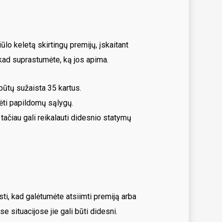
zy time
ino
iūlo keletą skirtingų premijų, įskaitant
r Go Casino
kad suprastumėte, ką jos apima.
Tech
 būtų sužaista 35 kartus.
rex News
urėti papildomų sąlygų.
ex Trading
tačiau gali reikalauti didesnio statymų
tune tiger brazil
ma Casino
me
mes
isti, kad galėtumėte atsiimti premiją arba
chi
 situacijose jie gali būti didesni.