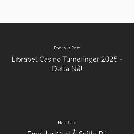
Previous Post
Librabet Casino Turneringer 2025 -
Delta Nå!
Next Post
Fordeler Med Å Spille På