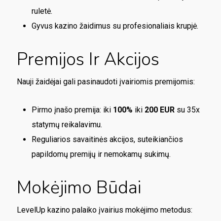
ruletė.
Gyvus kazino žaidimus su profesionaliais krupjė.
Premijos Ir Akcijos
Nauji žaidėjai gali pasinaudoti įvairiomis premijomis:
Pirmo įnašo premija: iki
100%
iki
200 EUR
su 35x
statymų reikalavimu.
Reguliarios savaitinės akcijos, suteikiančios
papildomų premijų ir nemokamų sukimų.
Mokėjimo Būdai
LevelUp kazino palaiko įvairius mokėjimo metodus: