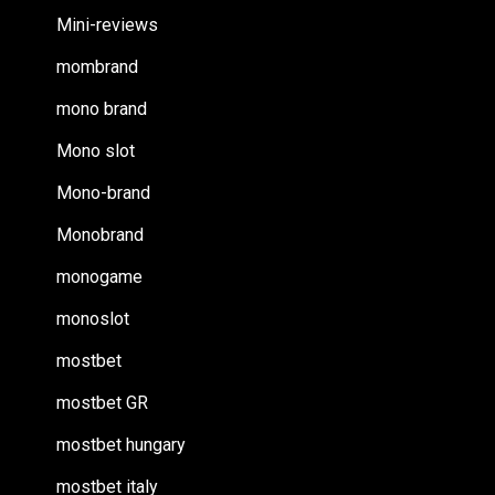
Mini-reviews
mombrand
mono brand
Mono slot
Mono-brand
Monobrand
monogame
monoslot
mostbet
mostbet GR
mostbet hungary
mostbet italy