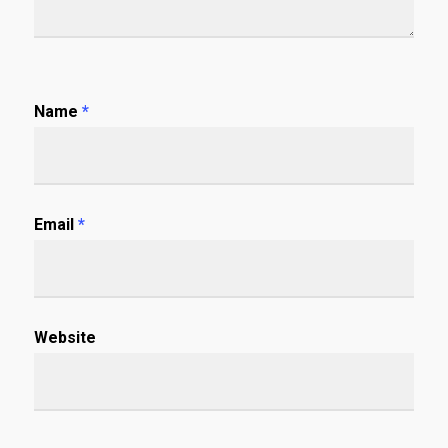
Name
*
Email
*
Website