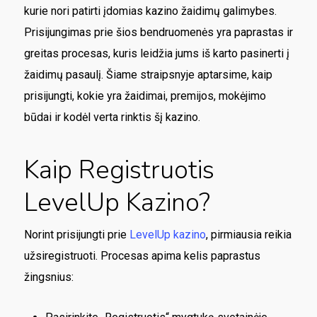
kurie nori patirti įdomias kazino žaidimų galimybes.
Prisijungimas prie šios bendruomenės yra paprastas ir
greitas procesas, kuris leidžia jums iš karto pasinerti į
žaidimų pasaulį. Šiame straipsnyje aptarsime, kaip
prisijungti, kokie yra žaidimai, premijos, mokėjimo
būdai ir kodėl verta rinktis šį kazino.
Kaip Registruotis
LevelUp Kazino?
Norint prisijungti prie
LevelUp kazino
, pirmiausia reikia
užsiregistruoti. Procesas apima kelis paprastus
žingsnius: