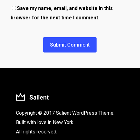
Save my name, email, and website in this
browser for the next time I comment.
Copyright © 2017 Salient WordPress Theme.
Built with love in New York
All rights reserved.