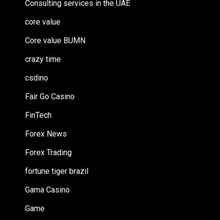
Consulting services in the UAE
core value
Core value BUMN
crazy time
csdino
Fair Go Casino
FinTech
Forex News
Forex Trading
fortune tiger brazil
Gama Casino
Game