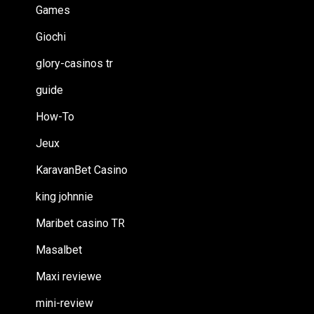
Games
Giochi
glory-casinos tr
guide
How-To
Jeux
KaravanBet Casino
king johnnie
Maribet casino TR
Masalbet
Maxi reviewe
mini-review