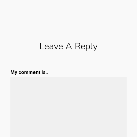
Leave A Reply
My comment is..