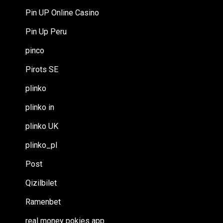
Pin UP Online Casino
Pin Up Peru
pinco
Pirots SE
plinko
plinko in
plinko UK
plinko_pl
Post
Qizilbilet
Ramenbet
real money pokies app