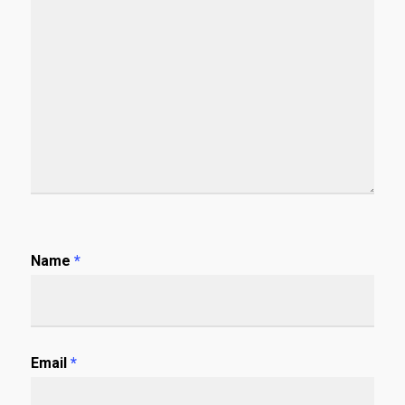
Name
*
Email
*