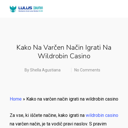
Kako Na Varčen Način Igrati Na
Wildrobin Casino
By
Shella Agustiana
No Comments
Home
»
Kako na varčen način igrati na wildrobin casino
Za vse, ki iščete načine, kako igrati na
wildrobin casino
na varčen način, je ta vodič pravi naslov. S pravim