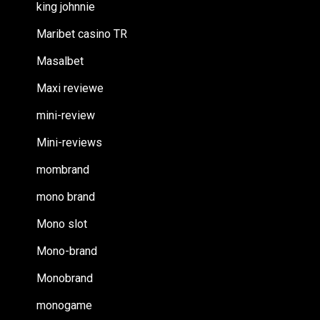
king johnnie
Maribet casino TR
Masalbet
Maxi reviewe
mini-review
Mini-reviews
mombrand
mono brand
Mono slot
Mono-brand
Monobrand
monogame