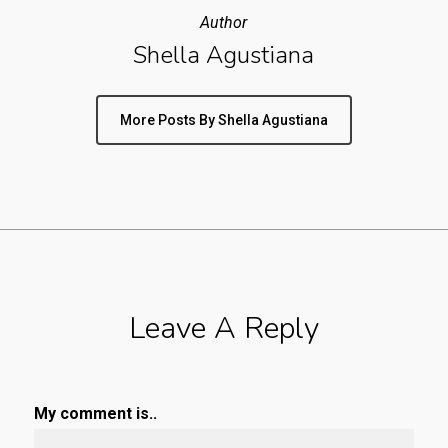
Author
Shella Agustiana
More Posts By Shella Agustiana
Leave A Reply
My comment is..