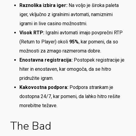
Raznolika izbira iger:
Na voljo je široka paleta
iger, vključno z igralnimi avtomati, namiznimi
igrami in live casino možnostmi.
Visok RTP:
Igralni avtomati imajo povprečni RTP
(Return to Player) okoli
95%
, kar pomeni, da so
možnosti za zmago razmeroma dobre.
Enostavna registracija:
Postopek registracije je
hiter in enostaven, kar omogoča, da se hitro
pridružite igram.
Kakovostna podpora:
Podpora strankam je
dostopna 24/7, kar pomeni, da lahko hitro rešite
morebitne težave.
The Bad