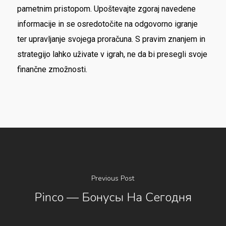
pametnim pristopom. Upoštevajte zgoraj navedene
informacije in se osredotočite na odgovorno igranje
ter upravljanje svojega proračuna. S pravim znanjem in
strategijo lahko uživate v igrah, ne da bi presegli svoje
finančne zmožnosti.
Previous Post
Pinco — Бонусы На Сегодня