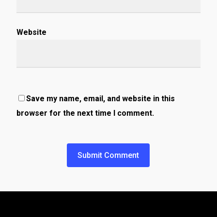
Website
Save my name, email, and website in this
browser for the next time I comment.