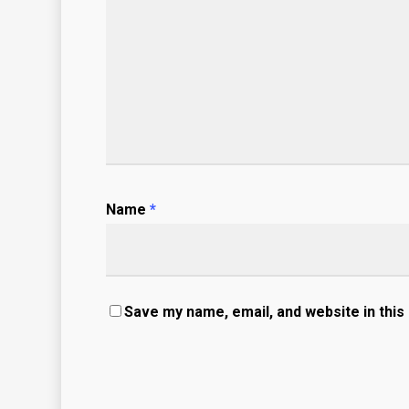
Name
*
Save my name, email, and website in this