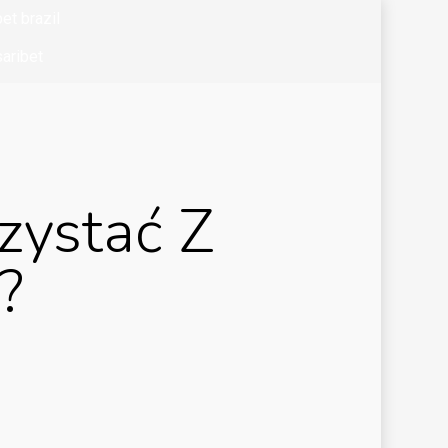
et brazil
aribet
bet colombia
bet mx
zo casino
zystać Z
k of ra
k of ra it
?
okkeeping
and
siness
ibom tr
sibom-tg