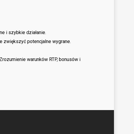
no brand
o slot
no-brand
e i szybkie działanie.
nobrand
że zwiększyć potencjalne wygrane.
nogame
. Zrozumienie warunków RTP, bonusów i
noslot
stbet
stbet GR
tbet hungary
tbet italy
stbet norway
stbet ozbekistonda