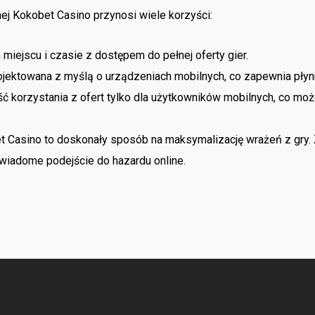
mo
nej Kokobet Casino przynosi wiele korzyści:
Mon
iejscu i czasie z dostępem do pełnej oferty gier.
Mo
rojektowana z myślą o urządzeniach mobilnych, co zapewnia płynn
Mo
 korzystania z ofert tylko dla użytkowników mobilnych, co mo
mo
bet Casino to doskonały sposób na maksymalizację wrażeń z gry
mo
iadome podejście do hazardu online.
mo
mo
mos
mos
mo
mo