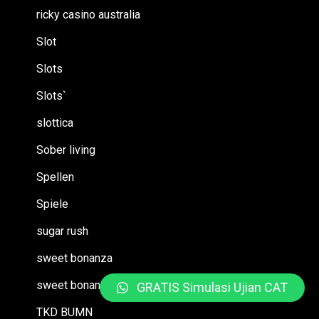
ricky casino australia
Slot
Slots
Slots`
slottica
Sober living
Spellen
Spiele
sugar rush
sweet bonanza
sweet bonanza TR
GRATIS Simulasi Ujian CAT
TKD BUMN