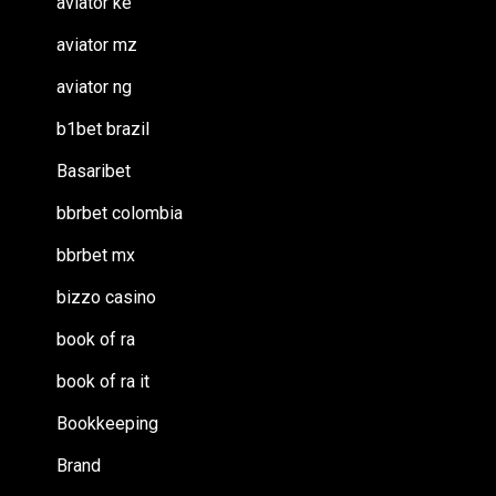
aviator ke
aviator mz
aviator ng
b1bet brazil
Basaribet
bbrbet colombia
bbrbet mx
bizzo casino
book of ra
book of ra it
Bookkeeping
Brand