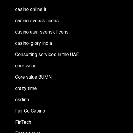
casinò online it
casino svensk licens
casino utan svensk licens
casino-glory india
Consulting services in the UAE
core value
Core value BUMN
crazy time
csdino
Fair Go Casino
FinTech