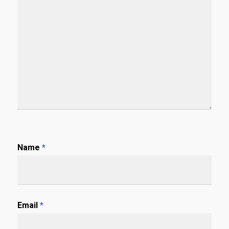
Name
*
Email
*