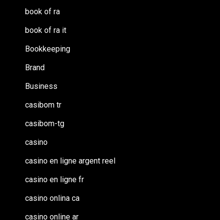
book of ra
book of ra it
Bookkeeping
Brand
Business
casibom tr
casibom-tg
casino
casino en ligne argent reel
casino en ligne fr
casino onlina ca
casino online ar