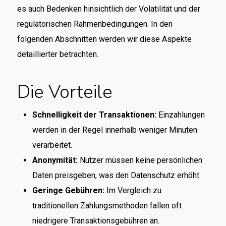
es auch Bedenken hinsichtlich der Volatilität und der
regulatorischen Rahmenbedingungen. In den
folgenden Abschnitten werden wir diese Aspekte
detaillierter betrachten.
Die Vorteile
Schnelligkeit der Transaktionen:
Einzahlungen
werden in der Regel innerhalb weniger Minuten
verarbeitet.
Anonymität:
Nutzer müssen keine persönlichen
Daten preisgeben, was den Datenschutz erhöht.
Geringe Gebühren:
Im Vergleich zu
traditionellen Zahlungsmethoden fallen oft
niedrigere Transaktionsgebühren an.