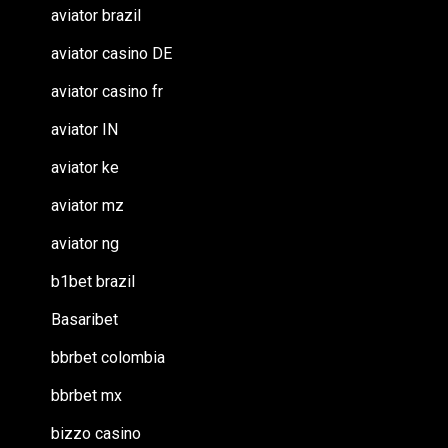
aviator brazil
aviator casino DE
aviator casino fr
aviator IN
aviator ke
aviator mz
aviator ng
b1bet brazil
Basaribet
bbrbet colombia
bbrbet mx
bizzo casino