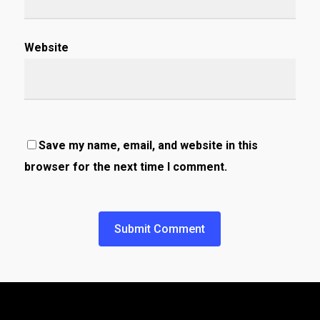
Website
Save my name, email, and website in this
browser for the next time I comment.