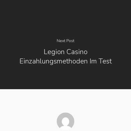
Next Post
Legion Casino
Einzahlungsmethoden Im Test