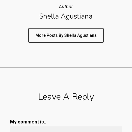
Author
Shella Agustiana
More Posts By Shella Agustiana
Leave A Reply
My comment is..