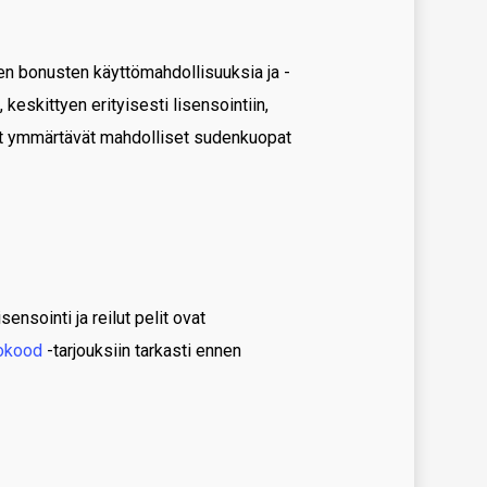
ino
ino en ligne argent reel
iden bonusten käyttömahdollisuuksia ja -
keskittyen erityisesti lisensointiin,
ino en ligne fr
ajat ymmärtävät mahdolliset sudenkuopat
ino onlina ca
ino online ar
inò online it
ino svensk licens
ensointi ja reilut pelit ovat
ino utan svensk licens
okood
-tarjouksiin tarkasti ennen
ino-glory india
sulting services in the UAE
e value
re value BUMN