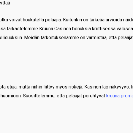
yttää
cas
cas
otka voivat houkutella pelaajia. Kuitenkin on tärkeää arvioida nä
lissa tarkastelemme Kruuna Casinon bonuksia kriittisessä valossa, 
cas
hdollisuuksiin. Meidän tarkoituksenamme on varmistaa, että pela
cas
cas
cas
cas
 etuja, mutta niihin liittyy myös riskejä. Kasinon läpinäkyvyys, lis
cas
ttaa huomioon. Suosittelemme, että pelaajat perehtyvät
kruuna prom
cas
Con
cor
Co