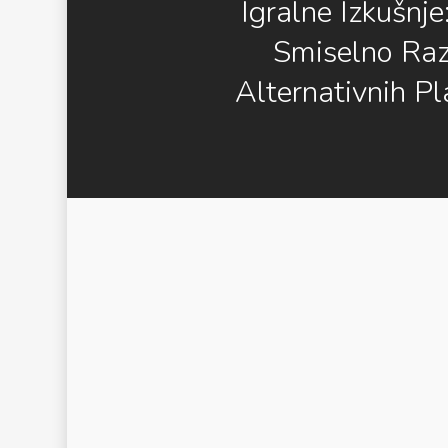
Igralne Izkušnje
Smiselno Raz
Alternativnih P