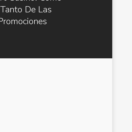
tbet tr
 Tanto De Las
stbet скачать
Promociones
tbet скачать ru
Bet casino DE
jack bet brazil
bbrbet-casino
ws
anida.mxcasino-online-bono-por-registro
anida.mxcasino-online-con-bono-sin-deposito
anida.mxpaypal-casino
ine Casino
ine casino au