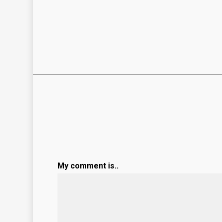
My comment is..