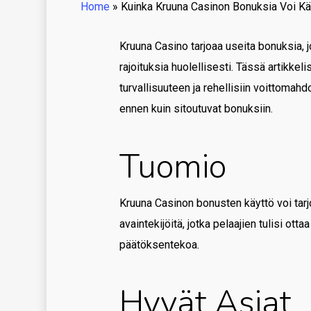
Home
»
Kuinka Kruuna Casinon Bonuksia Voi Kä
Kruuna Casino tarjoaa useita bonuksia, j
rajoituksia huolellisesti. Tässä artikke
turvallisuuteen ja rehellisiin voittoma
ennen kuin sitoutuvat bonuksiin.
Tuomio
Kruuna Casinon bonusten käyttö voi tarjota
avaintekijöitä, jotka pelaajien tulisi o
päätöksentekoa.
Hyvät Asiat