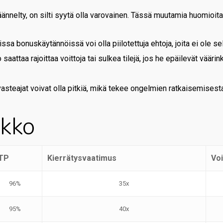
glo
ännelty, on silti syytä olla varovainen. Tässä muutamia huomioita,
gui
Ho
sa bonuskäytännöissä voi olla piilotettuja ehtoja, joita ei ole sel
saattaa rajoittaa voittoja tai sulkea tilejä, jos he epäilevät väärin
Je
Kar
steajat voivat olla pitkiä, mikä tekee ongelmien ratkaisemisest
kin
ukko
Mar
Ma
Max
TP
Kierrätysvaatimus
Vo
min
96%
35x
Min
95%
40x
mo