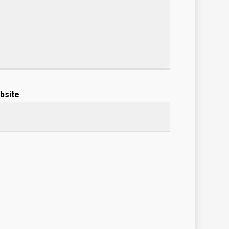
st
ilbilet
menbet
l money pokies app
bsite
l money pokies apps
view
viewe
iewer
ky casino australia
t
ts