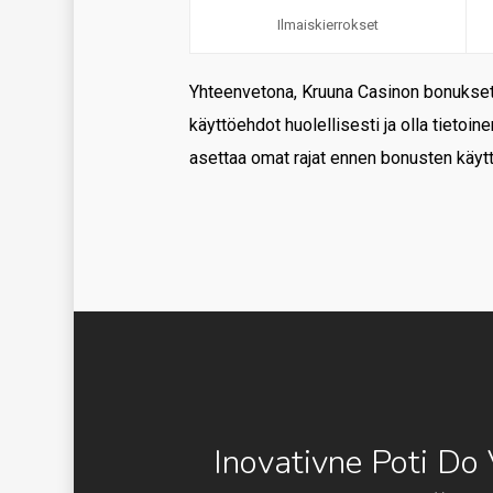
Ilmaiskierrokset
Yhteenvetona, Kruuna Casinon bonukset voi
käyttöehdot huolellisesti ja olla tietoin
asettaa omat rajat ennen bonusten käytt
Inovativne Poti Do