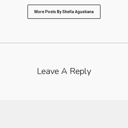
ozw
More Posts By Shella Agustiana
pa
pel
Pi
Pin
Pin
Leave A Reply
pin
Pir
pli
pli
pli
pli