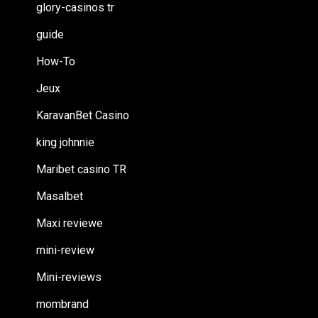
glory-casinos tr
guide
How-To
Jeux
KaravanBet Casino
king johnnie
Maribet casino TR
Masalbet
Maxi reviewe
mini-review
Mini-reviews
mombrand