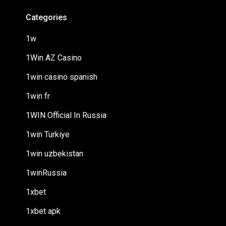
Categories
1w
1Win AZ Casino
1win casino spanish
1win fr
1WIN Official In Russia
1win Turkiye
1win uzbekistan
1winRussia
1xbet
1xbet apk