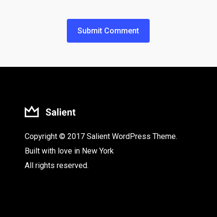
Copyright © 2017 Salient WordPress Theme.
Built with love in New York
All rights reserved.