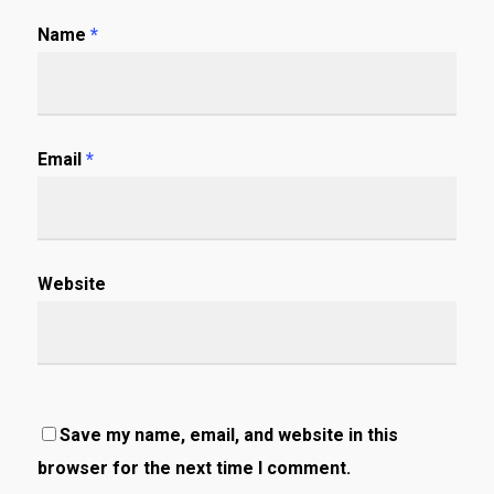
Name
*
Email
*
Website
Save my name, email, and website in this
browser for the next time I comment.