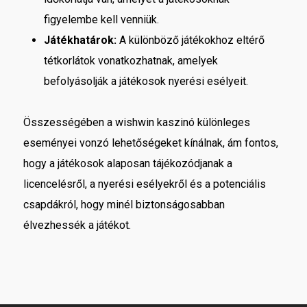
figyelembe kell venniük.
Játékhatárok:
A különböző játékokhoz eltérő
tétkorlátok vonatkozhatnak, amelyek
befolyásolják a játékosok nyerési esélyeit.
Összességében a wishwin kaszinó különleges
eseményei vonzó lehetőségeket kínálnak, ám fontos,
hogy a játékosok alaposan tájékozódjanak a
licencelésről, a nyerési esélyekről és a potenciális
csapdákról, hogy minél biztonságosabban
élvezhessék a játékot.