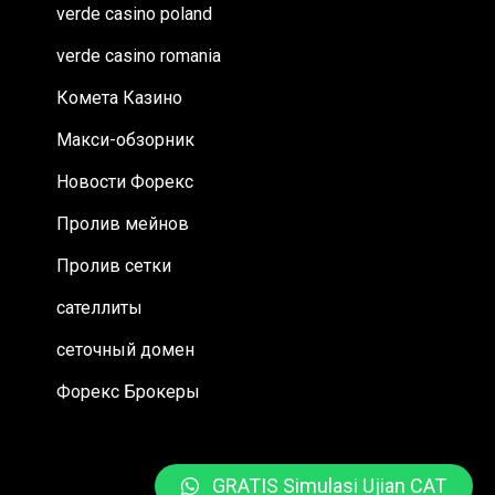
verde casino poland
verde casino romania
Комета Казино
Макси-обзорник
Новости Форекс
Пролив мейнов
Пролив сетки
сателлиты
сеточный домен
Форекс Брокеры
GRATIS Simulasi Ujian CAT