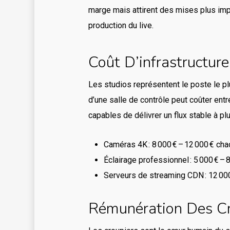
marge mais attirent des mises plus impo
production du live.
Coût D’infrastructur
Les studios représentent le poste le p
d’une salle de contrôle peut coûter entr
capables de délivrer un flux stable à 
Caméras 4K : 8 000 € – 12 000 € ch
Éclairage professionnel : 5 000 € – 
Serveurs de streaming CDN : 12 000
Rémunération Des Crou