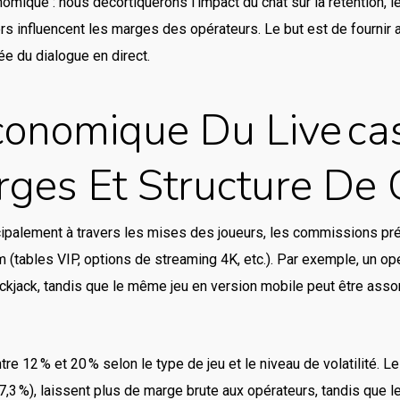
omique : nous décortiquerons l’impact du chat sur la rétention, l
s influencent les marges des opérateurs. Le but est de fournir 
cra
tée du dialogue en direct.
csd
Fai
onomique Du Live Cas
Fin
ges Et Structure De 
Fo
For
cipalement à travers les mises des joueurs, les commissions prél
for
m (tables VIP, options de streaming 4K, etc.). Par exemple, un op
Ga
kjack, tandis que le même jeu en version mobile peut être assorti
Ga
Ga
e 12 % et 20 % selon le type de jeu et le niveau de volatilité. Le
Gio
 %), laissent plus de marge brute aux opérateurs, tandis que les 