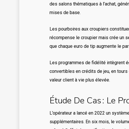
des salons thématiques à l’achat, génér
mises de base.
Les pourboires aux croupiers constituent
récompense le croupier mais crée un se
que chaque euro de tip augmente le par
Les programmes de fidélité intègrent é
convertibles en crédits de jeu, en tour
valeur client à vie plus élevée.
Étude De Cas : Le P
L’opérateur a lancé en 2022 un système d
supplémentaires. En six mois, le volume