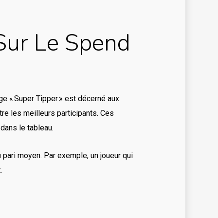
st
 Sur Le Spend
ilbilet
menbet
l money pokies app
l money pokies apps
ge « Super Tipper » est décerné aux
view
re les meilleurs participants. Ces
dans le tableau.
viewe
iewer
 pari moyen. Par exemple, un joueur qui
ky casino australia
.
t
ts