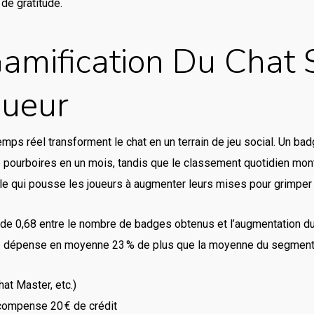
 de gratitude.
Po
Gamification Du Chat
Qiz
Ra
oueur
rea
rea
ps réel transforment le chat en un terrain de jeu social. Un bad
Re
 pourboires en un mois, tandis que le classement quotidien mont
e qui pousse les joueurs à augmenter leurs mises pour grimper 
Re
rev
de 0,68 entre le nombre de badges obtenus et l’augmentation du
ric
» dépense en moyenne 23 % de plus que la moyenne du segment
Slo
hat Master, etc.)
Slo
récompense 20 € de crédit