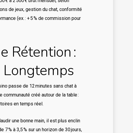
00 € à 2 500 € brut mensuel, selon
no brand
ions de jeux, gestion du chat, conformité
o slot
ormance (ex. : + 5 % de commission pour
no-brand
nobrand
 Rétention :
nogame
noslot
us Longtemps
stbet
stbet GR
sino passe de 12 minutes sans chat à
tbet hungary
e communauté créé autour de la table :
toires en temps réel.
tbet italy
stbet norway
audir une bonne main, il est plus enclin
stbet ozbekistonda
e 7 % à 3,5 % sur un horizon de 30 jours,