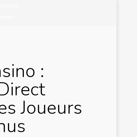
et brazil
aribet
bet colombia
bet mx
zo casino
sino :
k of ra
k of ra it
irect
okkeeping
es Joueurs
and
siness
nus
ibom tr
sibom-tg