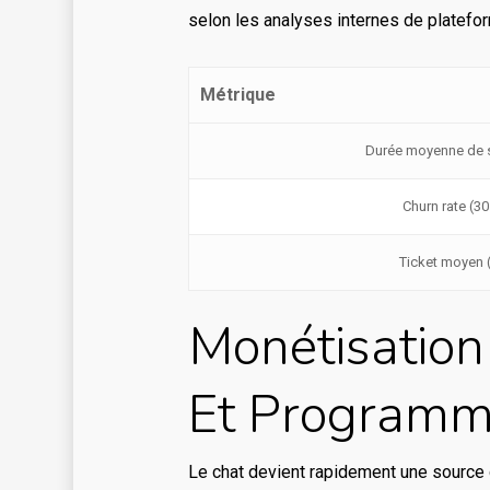
selon les analyses internes de platefo
Métrique
Durée moyenne de 
Churn rate (30 
Ticket moyen 
Monétisation 
Et Programme
Le chat devient rapidement une sourc