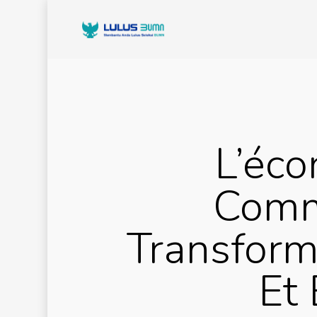
L’éco
Comm
Transform
Et