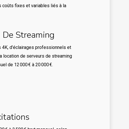
ry-casinos tr
oûts fixes et variables liés à la
de
w-To
rs De Streaming
ux
avanBet Casino
 4K, d’éclairages professionnels et
 la location de serveurs de streaming
g johnnie
el de 12 000 € à 20 000 €.
ibet casino TR
salbet
i reviewe
i-review
i-reviews
itations
mbrand