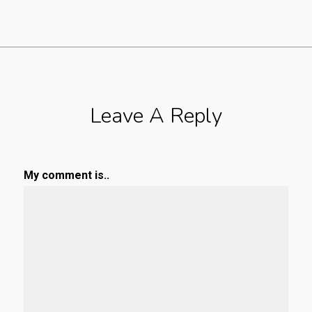
Leave A Reply
My comment is..