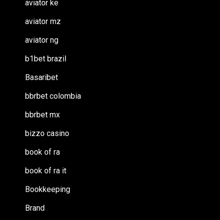
aviator ke
aviator mz
aviator ng
b1bet brazil
Basaribet
bbrbet colombia
bbrbet mx
bizzo casino
book of ra
book of ra it
Bookkeeping
Brand