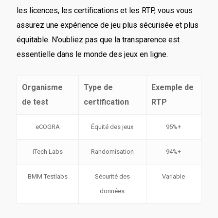
les licences, les certifications et les RTP, vous vous
assurez une expérience de jeu plus sécurisée et plus
équitable. N’oubliez pas que la transparence est
essentielle dans le monde des jeux en ligne.
Organisme
Type de
Exemple de
de test
certification
RTP
eCOGRA
Équité des jeux
95%+
iTech Labs
Randomisation
94%+
BMM Testlabs
Sécurité des
Variable
données