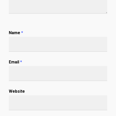
Name
*
Email
*
Website