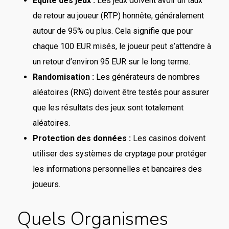
Équité des jeux :
Les jeux doivent avoir un taux
de retour au joueur (RTP) honnête, généralement
autour de 95% ou plus. Cela signifie que pour
chaque 100 EUR misés, le joueur peut s’attendre à
un retour d’environ 95 EUR sur le long terme.
Randomisation :
Les générateurs de nombres
aléatoires (RNG) doivent être testés pour assurer
que les résultats des jeux sont totalement
aléatoires.
Protection des données :
Les casinos doivent
utiliser des systèmes de cryptage pour protéger
les informations personnelles et bancaires des
joueurs.
Quels Organismes