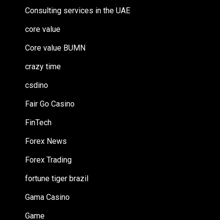
Consulting services in the UAE
core value
Core value BUMN
crazy time
csdino
Fair Go Casino
FinTech
Forex News
Forex Trading
fortune tiger brazil
Gama Casino
Game