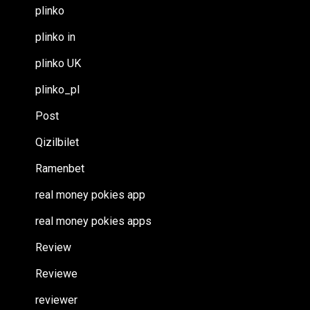
plinko
plinko in
plinko UK
plinko_pl
Post
Qizilbilet
Ramenbet
real money pokies app
real money pokies apps
Review
Reviewe
reviewer