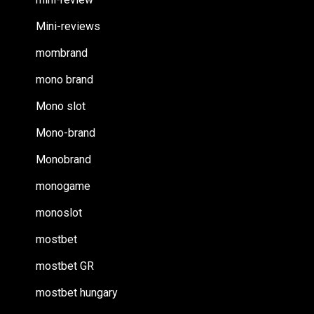
Mini-reviews
mombrand
mono brand
Mono slot
Mono-brand
Monobrand
monogame
monoslot
mostbet
mostbet GR
mostbet hungary