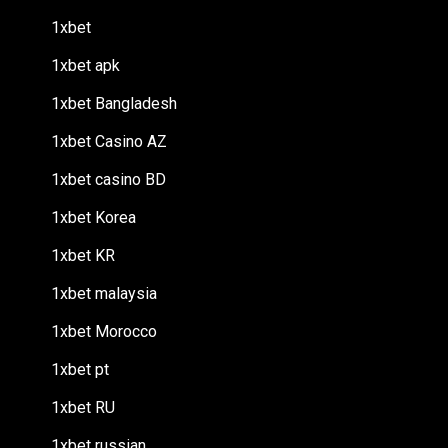
1xbet
1xbet apk
1xbet Bangladesh
1xbet Casino AZ
1xbet casino BD
1xbet Korea
1xbet KR
1xbet malaysia
1xbet Morocco
1xbet pt
1xbet RU
1xbet russian