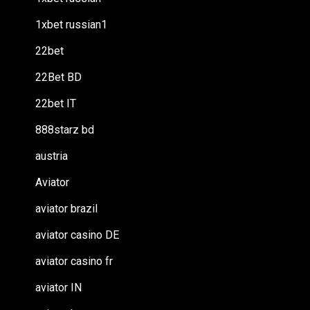
1xbet russian1
22bet
22Bet BD
22bet IT
888starz bd
austria
Aviator
aviator brazil
aviator casino DE
aviator casino fr
aviator IN