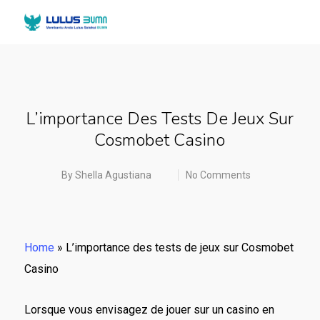
L’importance Des Tests De Jeux Sur
Cosmobet Casino
By
Shella Agustiana
No Comments
Home
»
L’importance des tests de jeux sur Cosmobet
Casino
Lorsque vous envisagez de jouer sur un casino en