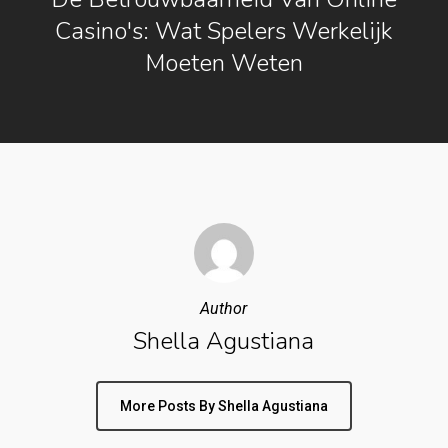
Casino's: Wat Spelers Werkelijk
Moeten Weten
Author
Shella Agustiana
More Posts By Shella Agustiana