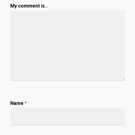
My comment is..
Name
*