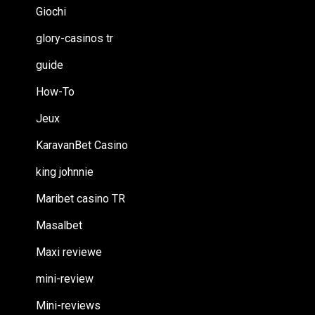
Giochi
glory-casinos tr
guide
How-To
Jeux
KaravanBet Casino
king johnnie
Maribet casino TR
Masalbet
Maxi reviewe
mini-review
Mini-reviews