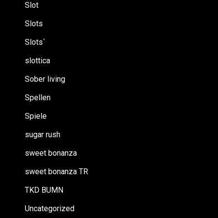
Slot
Slots
Slots`
slottica
Sober living
Spellen
Spiele
sugar rush
sweet bonanza
sweet bonanza TR
TKD BUMN
Uncategorized