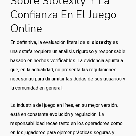
Sobre Slotexity Y La
Confianza En El Juego
Online
En definitiva, la evaluación literal de si
slotexity
es
una estafa requiere un análisis riguroso y responsable
basado en hechos verificables. La evidencia apunta a
que, en la actualidad, no presenta las regulaciones
necesarias para dinamitar las dudas de sus usuarios y
la comunidad en general.
La industria del juego en línea, en su mejor versión,
está en constante evolución y regulación. La
responsabilidad recae tanto en los operadores como
en los jugadores para ejercer prácticas seguras y