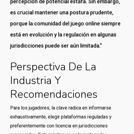
percepción de potencial estafa. Sin embargo,
es crucial mantener una postura prudente,
porque la comunidad del juego online siempre
está en evolución y la regulación en algunas
jurisdicciones puede ser aún limitada.”
Perspectiva De La
Industria Y
Recomendaciones
Para los jugadores, la clave radica en informarse
exhaustivamente, elegir plataformas reguladas y
preferentemente con licencia en jurisdicciones