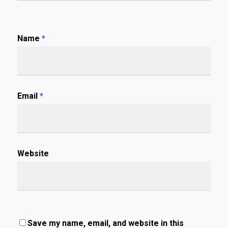
Name
*
Email
*
Website
Save my name, email, and website in this