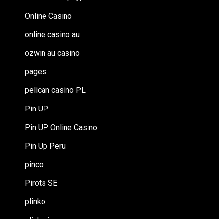
Online Casino
online casino au
ozwin au casino
pages
pelican casino PL
Pin UP
Pin UP Online Casino
Pin Up Peru
pinco
Pirots SE
plinko