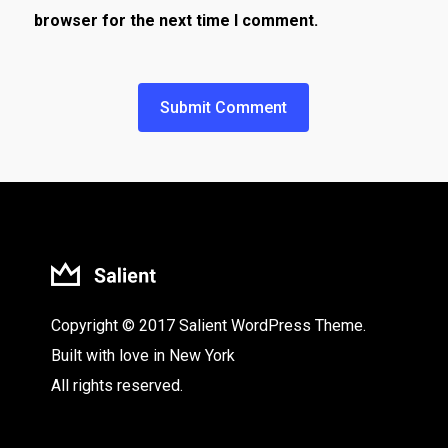
browser for the next time I comment.
Copyright © 2017 Salient WordPress Theme.
Built with love in New York
All rights reserved.