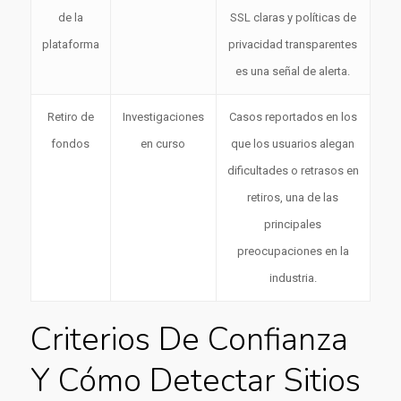
de la
SSL claras y políticas de
plataforma
privacidad transparentes
es una señal de alerta.
Retiro de
Investigaciones
Casos reportados en los
fondos
en curso
que los usuarios alegan
dificultades o retrasos en
retiros, una de las
principales
preocupaciones en la
industria.
Criterios De Confianza
Y Cómo Detectar Sitios