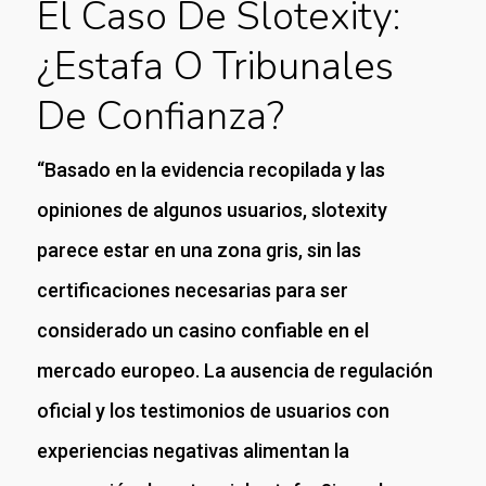
El Caso De Slotexity:
¿Estafa O Tribunales
De Confianza?
“Basado en la evidencia recopilada y las
opiniones de algunos usuarios, slotexity
parece estar en una zona gris, sin las
certificaciones necesarias para ser
considerado un casino confiable en el
mercado europeo. La ausencia de regulación
oficial y los testimonios de usuarios con
experiencias negativas alimentan la