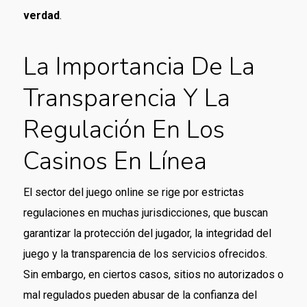
verdad
.
La Importancia De La
Transparencia Y La
Regulación En Los
Casinos En Línea
El sector del juego online se rige por estrictas
regulaciones en muchas jurisdicciones, que buscan
garantizar la protección del jugador, la integridad del
juego y la transparencia de los servicios ofrecidos.
Sin embargo, en ciertos casos, sitios no autorizados o
mal regulados pueden abusar de la confianza del