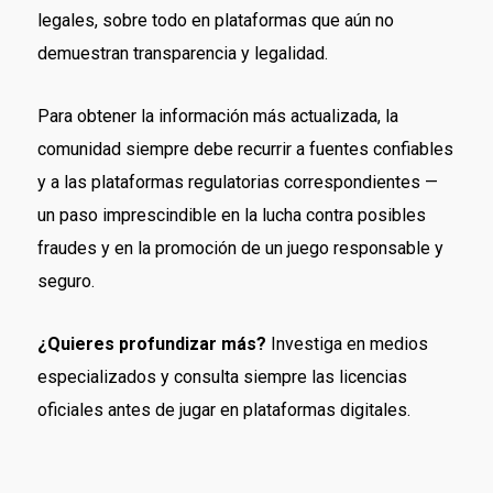
legales, sobre todo en plataformas que aún no
demuestran transparencia y legalidad.
Para obtener la información más actualizada, la
comunidad siempre debe recurrir a fuentes confiables
y a las plataformas regulatorias correspondientes —
un paso imprescindible en la lucha contra posibles
fraudes y en la promoción de un juego responsable y
seguro.
¿Quieres profundizar más?
Investiga en medios
especializados y consulta siempre las licencias
oficiales antes de jugar en plataformas digitales.