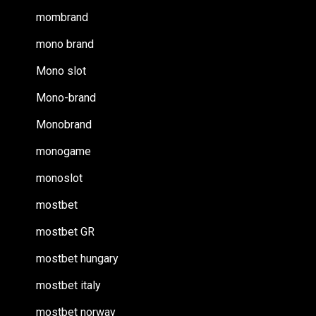
mombrand
mono brand
Mono slot
Mono-brand
Monobrand
monogame
monoslot
mostbet
mostbet GR
mostbet hungary
mostbet italy
mostbet norway