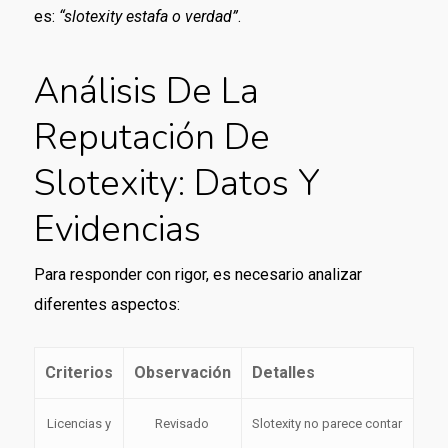
es:
“slotexity estafa o verdad”
.
Análisis De La
Reputación De
Slotexity: Datos Y
Evidencias
Para responder con rigor, es necesario analizar
diferentes aspectos:
Criterios
Observación
Detalles
Licencias y
Revisado
Slotexity no parece contar