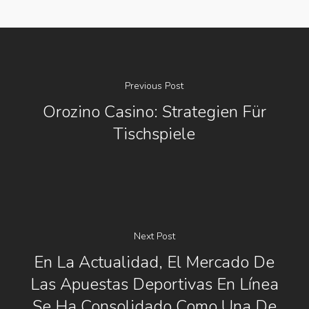
Previous Post
Orozino Casino: Strategien Für
Tischspiele
Next Post
En La Actualidad, El Mercado De
Las Apuestas Deportivas En Línea
Se Ha Consolidado Como Una De