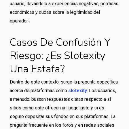
usuario, llevándolo a experiencias negativas, pérdidas
económicas y dudas sobre la legitimidad del
operador.
Casos De Confusión Y
Riesgo: ¿Es Slotexity
Una Estafa?
Dentro de este contexto, surge la pregunta específica
acerca de plataformas como
slotexity
. Los usuarios,
a menudo, buscan respuestas claras respecto a si
sitios como este ofrecen un juego justo y si es
seguro depositar sus fondos en sus plataformas. La
pregunta frecuente en los foros y en redes sociales