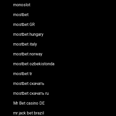
monoslot
mostbet
mostbet GR
mostbet hungary
mostbet italy
mostbet norway
mostbet ozbekistonda
mostbet tr
mostbet скачать
mostbet скачать ru
Mr Bet casino DE
mr jack bet brazil