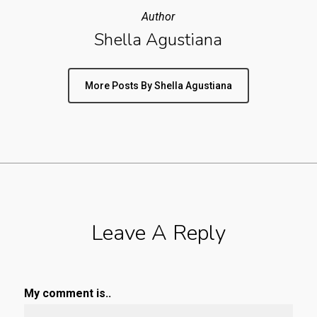
Author
Shella Agustiana
More Posts By Shella Agustiana
Leave A Reply
My comment is..