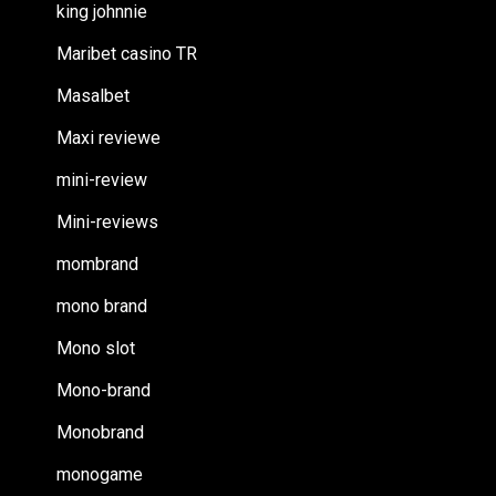
king johnnie
Maribet casino TR
Masalbet
Maxi reviewe
mini-review
Mini-reviews
mombrand
mono brand
Mono slot
Mono-brand
Monobrand
monogame