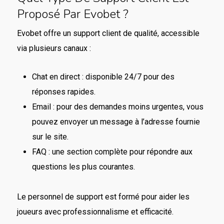
Proposé Par Evobet ?
Evobet offre un support client de qualité, accessible
via plusieurs canaux :
Chat en direct : disponible 24/7 pour des
réponses rapides.
Email : pour des demandes moins urgentes, vous
pouvez envoyer un message à l’adresse fournie
sur le site.
FAQ : une section complète pour répondre aux
questions les plus courantes.
Le personnel de support est formé pour aider les
joueurs avec professionnalisme et efficacité.