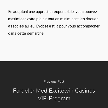
En adoptant une approche responsable, vous pouvez
maximiser votre plaisir tout en minimisant les risques
associés au jeu. Evobet est là pour vous accompagner
dans cette démarche.
Previous Post
Fordeler Med Excitewin Casinos
VIP-Program