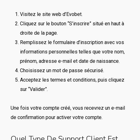
Visitez le site web d’Evobet.
Cliquez sur le bouton “S’inscrire” situé en haut à
droite de la page.
Remplissez le formulaire d’inscription avec vos
informations personnelles telles que votre nom,
prénom, adresse e-mail et date de naissance.
Choisissez un mot de passe sécurisé.
Acceptez les termes et conditions, puis cliquez
sur “Valider”.
Une fois votre compte créé, vous recevrez un e-mail
de confirmation pour activer votre compte.
Quel Type De Support Client Est