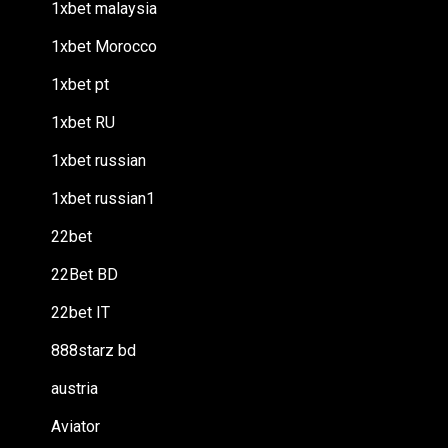
1xbet malaysia
1xbet Morocco
1xbet pt
1xbet RU
1xbet russian
1xbet russian1
22bet
22Bet BD
22bet IT
888starz bd
austria
Aviator