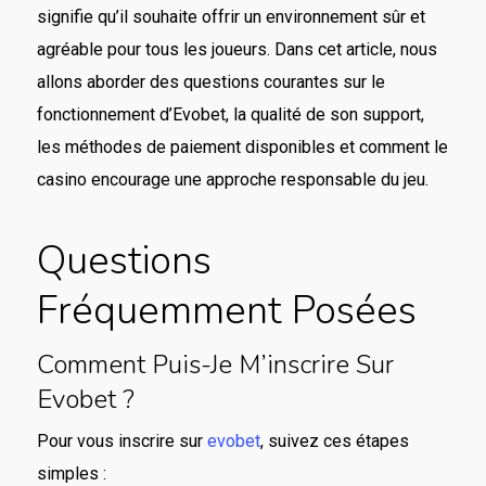
signifie qu’il souhaite offrir un environnement sûr et
agréable pour tous les joueurs. Dans cet article, nous
allons aborder des questions courantes sur le
fonctionnement d’Evobet, la qualité de son support,
les méthodes de paiement disponibles et comment le
casino encourage une approche responsable du jeu.
Questions
Fréquemment Posées
Comment Puis-Je M’inscrire Sur
Evobet ?
Pour vous inscrire sur
evobet
, suivez ces étapes
simples :