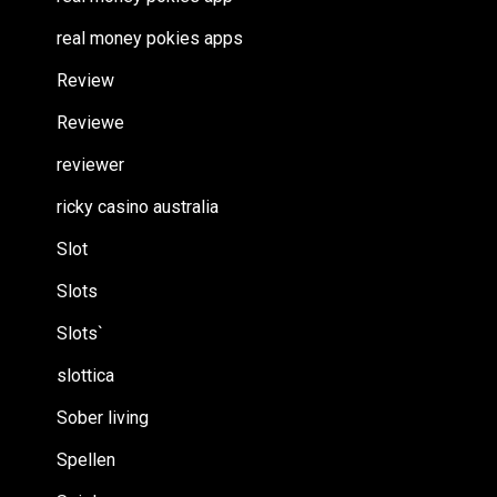
real money pokies apps
Review
Reviewe
reviewer
ricky casino australia
Slot
Slots
Slots`
slottica
Sober living
Spellen