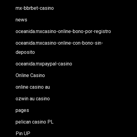
mx-bbrbet-casino
news
oceanida.mxcasino-online-bono-por-registro
oceanida.mxcasino-online-con-bono-sin-
deposito
oceanida.mxpaypal-casino
Online Casino
online casino au
ozwin au casino
pages
pelican casino PL
Pin UP