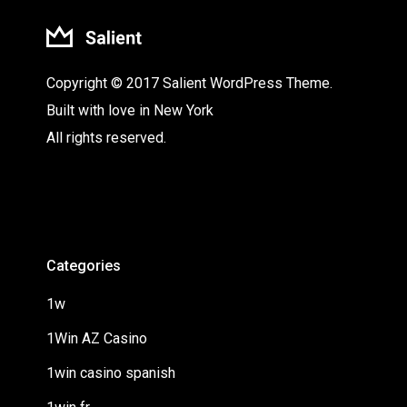
Copyright © 2017 Salient WordPress Theme.
Built with love in New York
All rights reserved.
Categories
1w
1Win AZ Casino
1win casino spanish