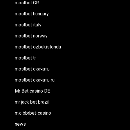
mostbet GR
mostbet hungary
mostbet italy
mostbet norway
mostbet ozbekistonda
mostbet tr
mostbet скачать
mostbet скачать ru
Mr Bet casino DE
mr jack bet brazil
mx-bbrbet-casino
news