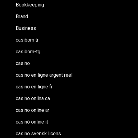
Bookkeeping
Brand
Business
casibom tr
casibom-tg
casino
casino en ligne argent reel
casino en ligne fr
casino onlina ca
casino online ar
casinò online it
casino svensk licens