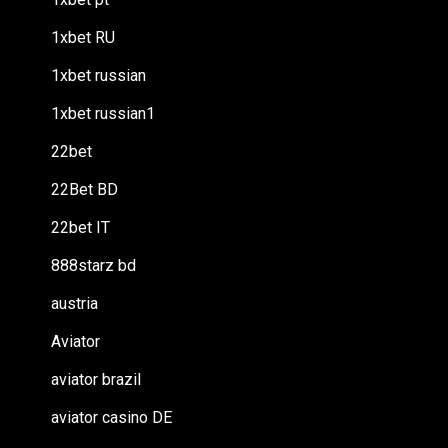
1xbet RU
1xbet russian
1xbet russian1
22bet
22Bet BD
22bet IT
888starz bd
austria
Aviator
aviator brazil
aviator casino DE