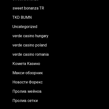
sweet bonanza TR
TKD BUMN
Uncategorized
verde casino hungary
verde casino poland
verde casino romania
Комета Казино
Макси-обзорник
Новости Форекс
Пролив мейнов
Пролив сетки