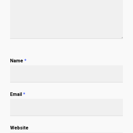
Name
*
Email
*
Website