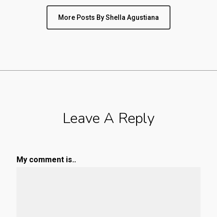
More Posts By Shella Agustiana
Leave A Reply
My comment is..