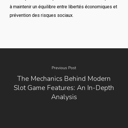
à maintenir un équilibre entre libertés économiques et
prévention des risques sociaux.
Previous Post
The Mechanics Behind Modern
Slot Game Features: An In-Depth
Analysis