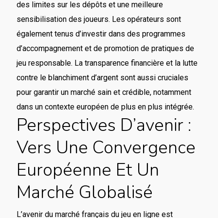
des limites sur les dépôts et une meilleure
sensibilisation des joueurs. Les opérateurs sont
également tenus d’investir dans des programmes
d’accompagnement et de promotion de pratiques de
jeu responsable. La transparence financière et la lutte
contre le blanchiment d’argent sont aussi cruciales
pour garantir un marché sain et crédible, notamment
dans un contexte européen de plus en plus intégrée.
Perspectives D’avenir :
Vers Une Convergence
Européenne Et Un
Marché Globalisé
L’avenir du marché français du jeu en ligne est