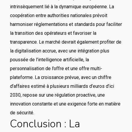
intrinsèquement lié à la dynamique européenne. La
coopération entre authorities nationales prévoit
harmoniser réglementations et standards pour faciliter
la transition des opérateurs et favoriser la
transparence. Le marché devrait également profiter de
la digitalisation accrue, avec une intégration plus
poussée de l’intelligence artificielle, la
personnalisation de l’offre et une offre multi-
plateforme. La croissance prévue, avec un chiffre
d’affaires estimé à plusieurs milliards d’euros d’ici
2030, repose sur une régulation proactive, une
innovation constante et une exigence forte en matière
de sécurité.
Conclusion : La