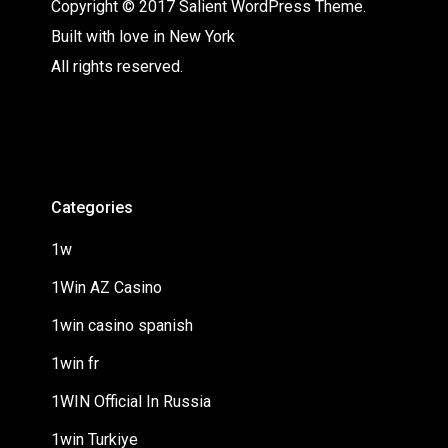
Copyright © 2017 Salient WordPress Theme.
Built with love in New York
All rights reserved.
Categories
1w
1Win AZ Casino
1win casino spanish
1win fr
1WIN Official In Russia
1win Turkiye