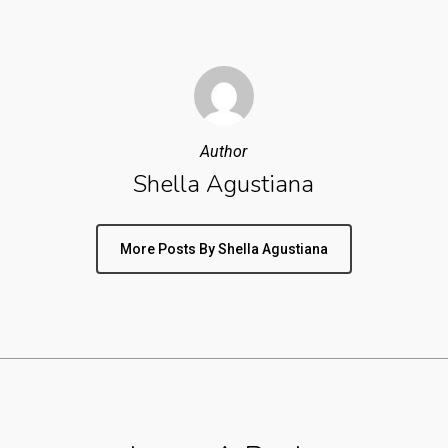
Author
Shella Agustiana
More Posts By Shella Agustiana