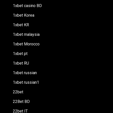
1xbet casino BD
1xbet Korea
1xbet KR
1xbet malaysia
1xbet Morocco
1xbet pt
1xbet RU
1xbet russian
1xbet russian1
22bet
22Bet BD
22bet IT