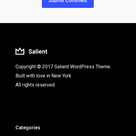
Copyright © 2017 Salient WordPress Theme.
Built with love in New York
All rights reserved.
Categories