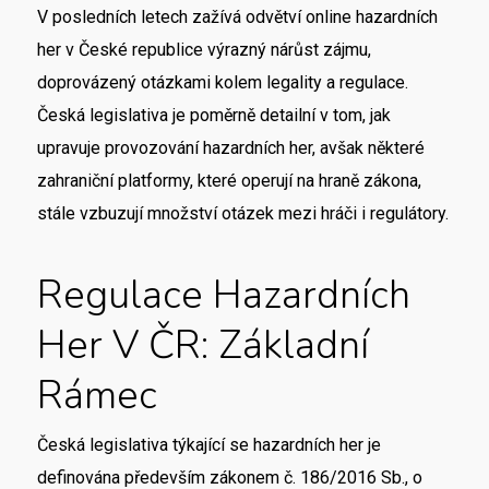
V posledních letech zažívá odvětví online hazardních
her v České republice výrazný nárůst zájmu,
doprovázený otázkami kolem legality a regulace.
Česká legislativa je poměrně detailní v tom, jak
upravuje provozování hazardních her, avšak některé
zahraniční platformy, které operují na hraně zákona,
stále vzbuzují množství otázek mezi hráči i regulátory.
Regulace Hazardních
Her V ČR: Základní
Rámec
Česká legislativa týkající se hazardních her je
definována především zákonem č. 186/2016 Sb., o