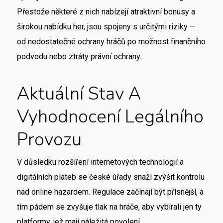
Přestože některé z nich nabízejí atraktivní bonusy a
širokou nabídku her, jsou spojeny s určitými riziky —
od nedostatečné ochrany hráčů po možnost finančního
podvodu nebo ztráty právní ochrany.
Aktuální Stav A
Vyhodnocení Legálního
Provozu
V důsledku rozšíření internetových technologií a
digitálních plateb se české úřady snaží zvýšit kontrolu
nad online hazardem. Regulace začínají být přísnější, a
tím pádem se zvyšuje tlak na hráče, aby vybírali jen ty
platformy, jež mají náležitá povolení.