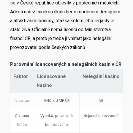
se v České republice objevily v posledních měsících.
Ačkoli nabízí širokou škálu her s moderním designem
a atraktivními bonusy, otázka kolem jeho legality je
stále živá. Oficiálně nemá licenci od Ministerstva
financí ČR, a proto je třeba ji vnímat jako nelegální
provozovatel podle českých zákonů.
Porovnání licencovaných a nelegálních kasin v ČR
Faktor
Licencované
Nelegální kasino
kasino
Licence
ANO, od MF ČR
NE
Ochrana
Vysoká, pravidelně
Nejasná nebo žádná
hráče
kontrolováno