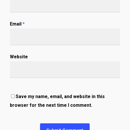
Email
*
Website
Save my name, email, and website in this
browser for the next time I comment.