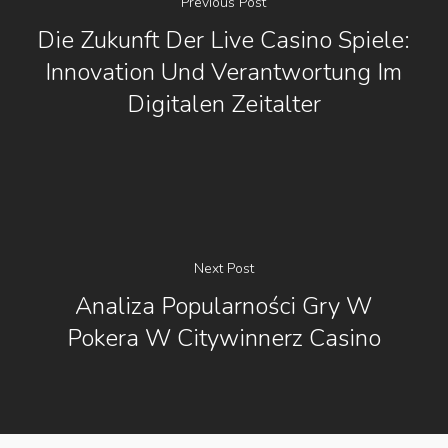
Previous Post
Die Zukunft Der Live Casino Spiele:
Innovation Und Verantwortung Im
Digitalen Zeitalter
Next Post
Analiza Popularności Gry W
Pokera W Citywinnerz Casino