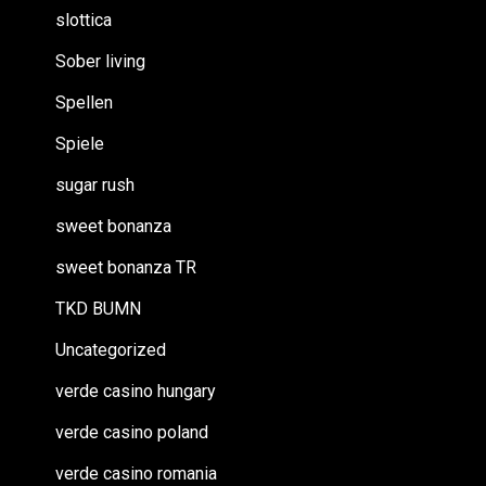
slottica
Sober living
Spellen
Spiele
sugar rush
sweet bonanza
sweet bonanza TR
TKD BUMN
Uncategorized
verde casino hungary
verde casino poland
verde casino romania