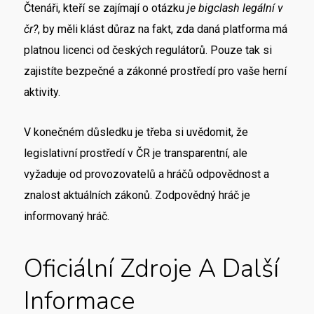
Čtenáři, kteří se zajímají o otázku
je bigclash legální v
čr?
, by měli klást důraz na fakt, zda daná platforma má
platnou licenci od českých regulátorů. Pouze tak si
zajistíte bezpečné a zákonné prostředí pro vaše herní
aktivity.
V konečném důsledku je třeba si uvědomit, že
legislativní prostředí v ČR je transparentní, ale
vyžaduje od provozovatelů a hráčů odpovědnost a
znalost aktuálních zákonů. Zodpovědný hráč je
informovaný hráč.
Oficiální Zdroje A Další
Informace