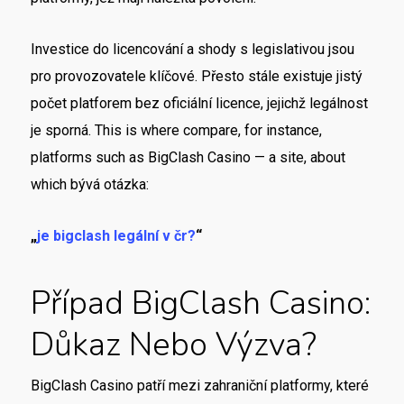
Investice do licencování a shody s legislativou jsou
pro provozovatele klíčové. Přesto stále existuje jistý
počet platforem bez oficiální licence, jejichž legálnost
je sporná. This is where compare, for instance,
platforms such as BigClash Casino — a site, about
which bývá otázka:
„
je bigclash legální v čr?
“
Případ BigClash Casino:
Důkaz Nebo Výzva?
BigClash Casino patří mezi zahraniční platformy, které