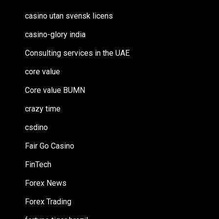
casino utan svensk licens
casino-glory india
Consulting services in the UAE
core value
Core value BUMN
crazy time
csdino
Fair Go Casino
FinTech
Forex News
Forex Trading