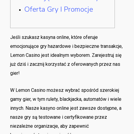
Oferta Gry I Promocje
Jeśli szukasz kasyna online, które oferuje
emocjonujące gry hazardowe i bezpieczne transakcje,
Lemon Casino jest idealnym wyborem. Zarejestruj się
już dziś i zacznij korzystać z oferowanych przez nas
gier!
W Lemon Casino możesz wybrać spośród szerokiej
gamy gier, w tym rulety, blackjacka, automatów i wiele
innych. Nasze kasyno online jest zawsze dostępne, a
nasze gry są testowane i certyfikowane przez
niezależne organizacje, aby zapewnić