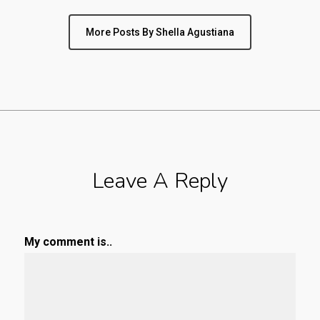
More Posts By Shella Agustiana
Leave A Reply
My comment is..