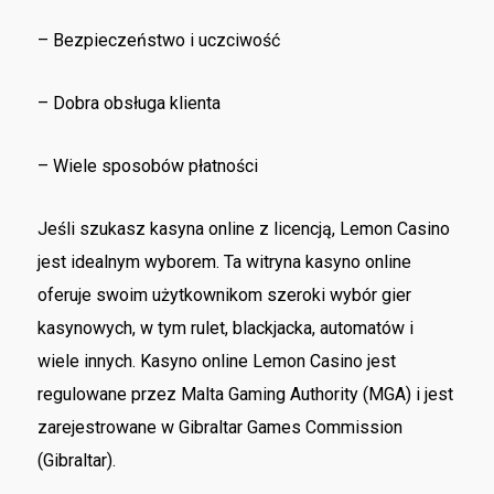
– Bezpieczeństwo i uczciwość
– Dobra obsługa klienta
– Wiele sposobów płatności
Jeśli szukasz kasyna online z licencją, Lemon Casino
jest idealnym wyborem. Ta witryna kasyno online
oferuje swoim użytkownikom szeroki wybór gier
kasynowych, w tym rulet, blackjacka, automatów i
wiele innych. Kasyno online Lemon Casino jest
regulowane przez Malta Gaming Authority (MGA) i jest
zarejestrowane w Gibraltar Games Commission
(Gibraltar).