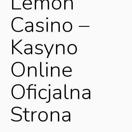
Lemon
Casino –
Kasyno
Online
Oficjalna
Strona