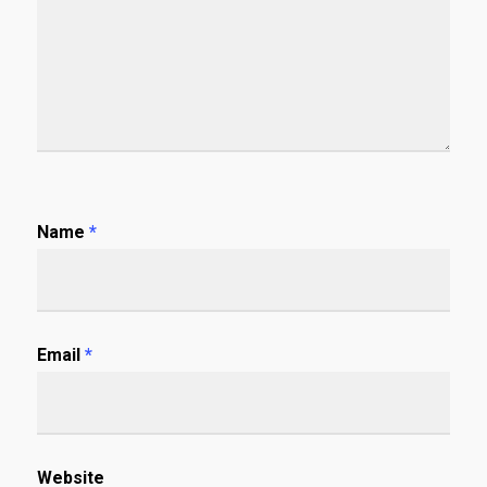
Name
*
Email
*
Website