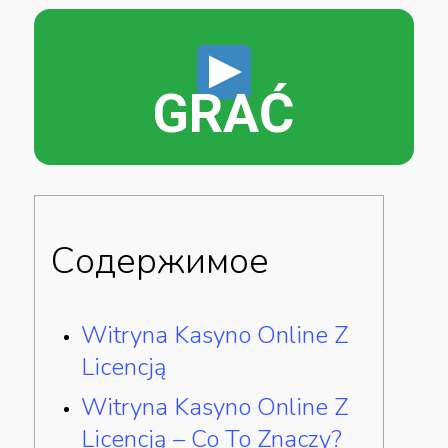
GRAĆ
Содержимое
Witryna Kasyno Online Z
Licencją
Witryna Kasyno Online Z
Licencją – Co To Znaczy?