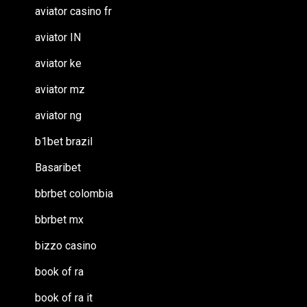
aviator casino fr
aviator IN
aviator ke
aviator mz
aviator ng
b1bet brazil
Basaribet
bbrbet colombia
bbrbet mx
bizzo casino
book of ra
book of ra it