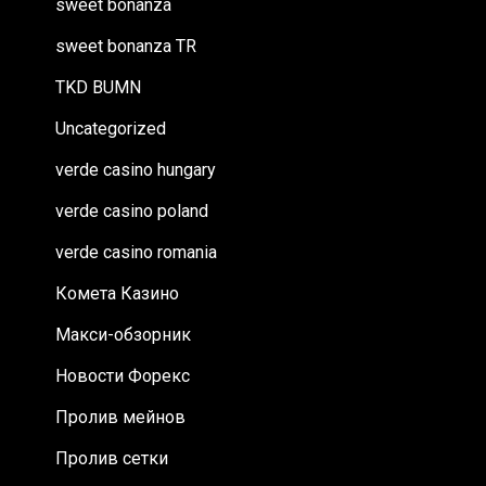
sweet bonanza
sweet bonanza TR
TKD BUMN
Uncategorized
verde casino hungary
verde casino poland
verde casino romania
Комета Казино
Макси-обзорник
Новости Форекс
Пролив мейнов
Пролив сетки