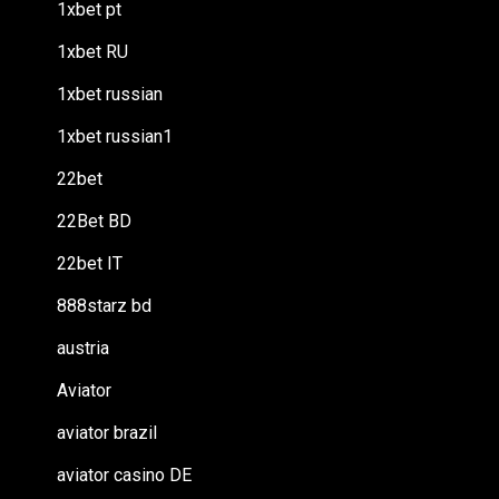
1xbet pt
1xbet RU
1xbet russian
1xbet russian1
22bet
22Bet BD
22bet IT
888starz bd
austria
Aviator
aviator brazil
aviator casino DE