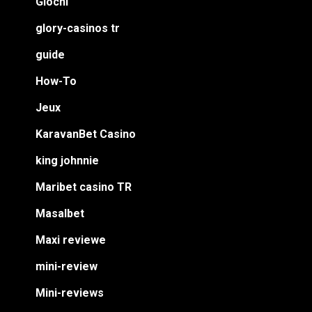
Giochi
glory-casinos tr
guide
How-To
Jeux
KaravanBet Casino
king johnnie
Maribet casino TR
Masalbet
Maxi reviewe
mini-review
Mini-reviews