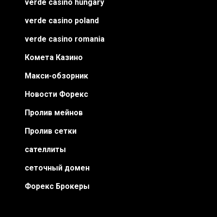
verde casino hungary
verde casino poland
verde casino romania
Комета Казино
Макси-обзорник
Новости Форекс
Пролив мейнов
Пролив сетки
сателлиты
сеточный домен
Форекс Брокеры