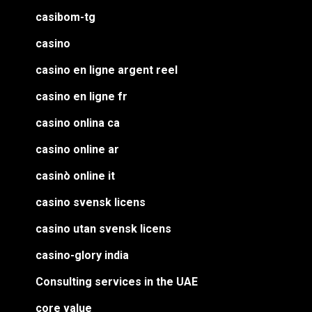
casibom-tg
casino
casino en ligne argent reel
casino en ligne fr
casino onlina ca
casino online ar
casinò online it
casino svensk licens
casino utan svensk licens
casino-glory india
Consulting services in the UAE
core value