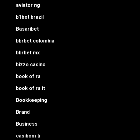
aviator ng
b1bet brazil
Basaribet
bbrbet colombia
bbrbet mx
bizzo casino
book of ra
book of ra it
Bookkeeping
Brand
Business
casibom tr