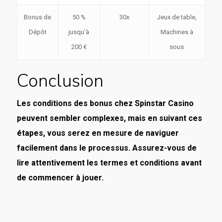
Bonus de
50 %
30x
Jeux de table,
Dépôt
jusqu’à
Machines à
200 €
sous
Conclusion
Les conditions des bonus chez Spinstar Casino
peuvent sembler complexes, mais en suivant ces
étapes, vous serez en mesure de naviguer
facilement dans le processus. Assurez-vous de
lire attentivement les termes et conditions avant
de commencer à jouer.