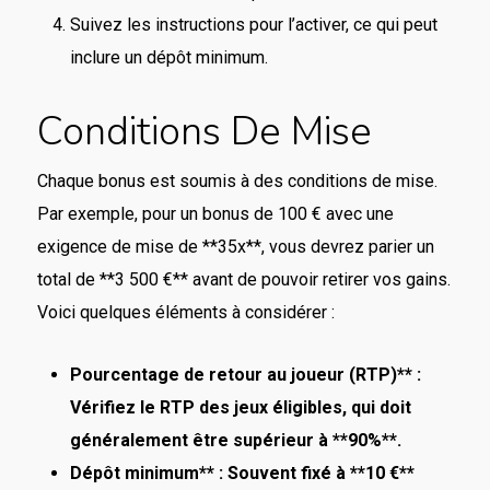
Suivez les instructions pour l’activer, ce qui peut
inclure un dépôt minimum.
Conditions De Mise
Chaque bonus est soumis à des conditions de mise.
Par exemple, pour un bonus de 100 € avec une
exigence de mise de **35x**, vous devrez parier un
total de **3 500 €** avant de pouvoir retirer vos gains.
Voici quelques éléments à considérer :
Pourcentage de retour au joueur (RTP)** :
Vérifiez le RTP des jeux éligibles, qui doit
généralement être supérieur à **90%**.
Dépôt minimum** : Souvent fixé à **10 €**