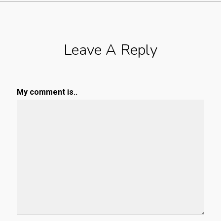
Leave A Reply
My comment is..