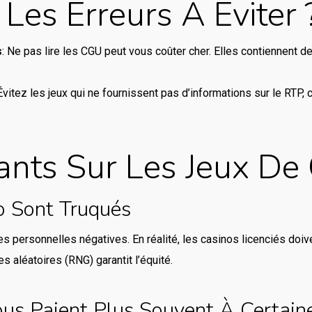
Les Erreurs À Éviter 
glo
gui
s
: Ne pas lire les CGU peut vous coûter cher. Elles contiennent d
Ho
Je
 Évitez les jeux qui ne fournissent pas d’informations sur le RTP,
Kar
kin
nts Sur Les Jeux De
Mar
Ma
o Sont Truqués
Max
 personnelles négatives. En réalité, les casinos licenciés doive
min
s aléatoires (RNG) garantit l’équité.
Min
mo
ous Paient Plus Souvent À Certain