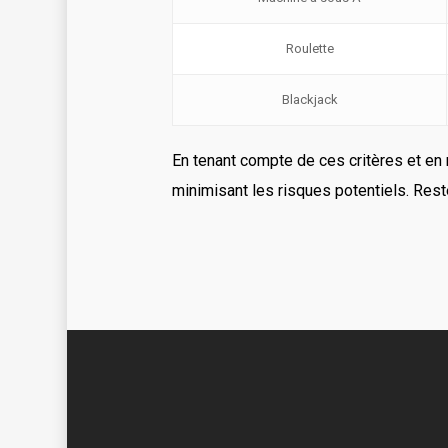
Roulette
Blackjack
En tenant compte de ces critères et en
minimisant les risques potentiels. Rest