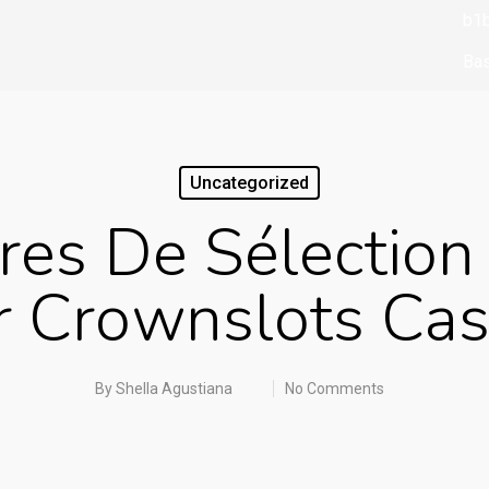
b1b
Bas
bbr
bbr
Uncategorized
biz
ères De Sélection
boo
boo
r Crownslots Cas
Bo
Br
By
Shella Agustiana
No Comments
Bu
cas
ca