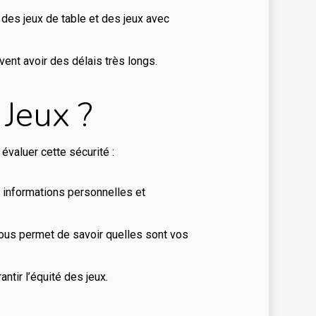
des jeux de table et des jeux avec
zy time
ino
vent avoir des délais très longs.
r Go Casino
Jeux ?
Tech
rex News
valuer cette sécurité :
ex Trading
tune tiger brazil
s informations personnelles et
ma Casino
 vous permet de savoir quelles sont vos
me
mes
ntir l’équité des jeux.
chi