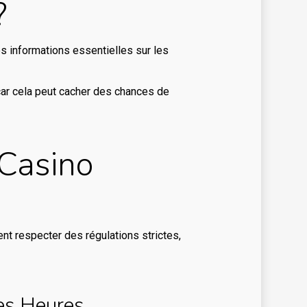
?
ry-casinos tr
de
es informations essentielles sur les
w-To
ux
 car cela peut cacher des chances de
avanBet Casino
g johnnie
 Casino
ibet casino TR
salbet
i reviewe
nt respecter des régulations strictes,
i-review
i-reviews
mbrand
es Heures