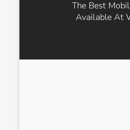
The Best Mobi
Available At 