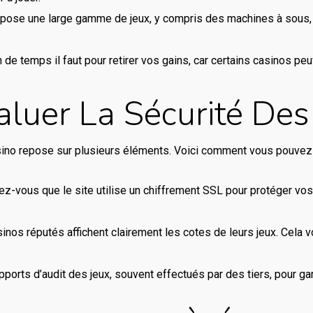
opose une large gamme de jeux, y compris des machines à sous, 
cra
csd
 de temps il faut pour retirer vos gains, car certains casinos peu
Fai
uer La Sécurité Des 
Fin
Fo
sino repose sur plusieurs éléments. Voici comment vous pouvez é
For
for
ez-vous que le site utilise un chiffrement SSL pour protéger vo
Ga
sinos réputés affichent clairement les cotes de leurs jeux. Cela
Ga
Ga
pports d’audit des jeux, souvent effectués par des tiers, pour gara
Gio