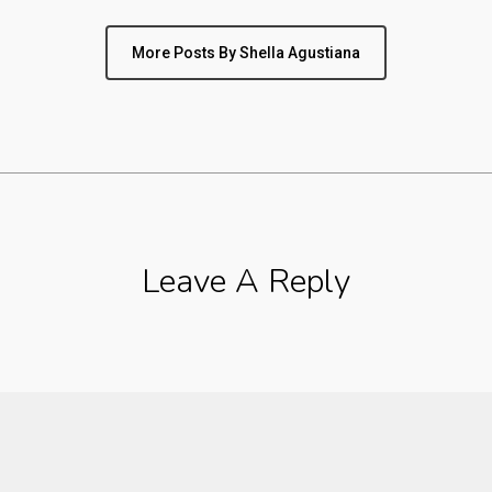
Po
More Posts By Shella Agustiana
Qiz
Ra
rea
rea
Re
Leave A Reply
Re
rev
ric
Slo
Slo