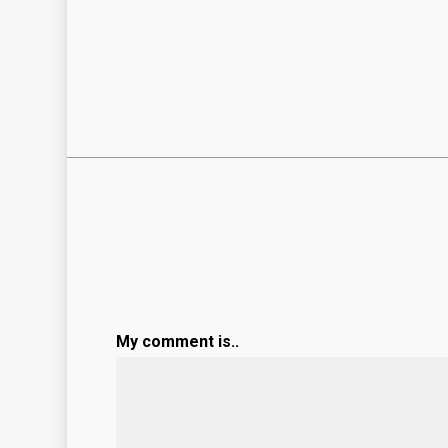
My comment is..