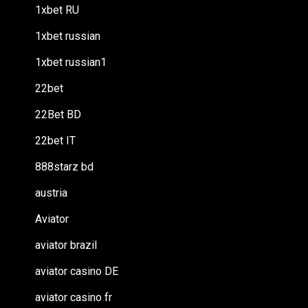
1xbet RU
1xbet russian
1xbet russian1
22bet
22Bet BD
22bet IT
888starz bd
austria
Aviator
aviator brazil
aviator casino DE
aviator casino fr