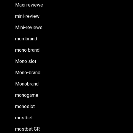
Maxi reviewe
mini-review
Mini-reviews
mombrand
mono brand
Mono slot
Mono-brand
Monobrand
monogame
monoslot
mostbet
mostbet GR