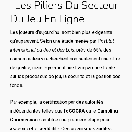
: Les Piliers Du Secteur
Du Jeu En Ligne
Les joueurs d’aujourd’hui sont bien plus exigeants
qu’auparavant. Selon une étude menée par l’
Institut
International du Jeu et des Lois
, près de 65% des
consommateurs recherchent non seulement une offre
de qualité, mais également une transparence totale
sur les processus de jeu, la sécurité et la gestion des
fonds.
Par exemple, la certification par des autorités
indépendantes telles que l’
eCOGRA
ou le
Gambling
Commission
constitue une première étape pour
asseoir cette crédibilité. Ces organismes audités