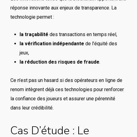
réponse innovante aux enjeux de transparence. La
technologie permet :
la traçabilité
des transactions en temps réel,
la vérification indépendante
de l’équité des
jeux,
la réduction des risques de fraude
.
Ce n’est pas un hasard si des opérateurs en ligne de
renom intègrent déjà ces technologies pour renforcer
la confiance des joueurs et assurer une pérennité
dans leur crédibilité.
Cas D’étude : Le