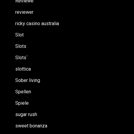
Reviewe
reviewer
ricky casino australia
Slot
Slots
Slots`
slottica
Sober living
Spellen
Spiele
sugar rush
sweet bonanza