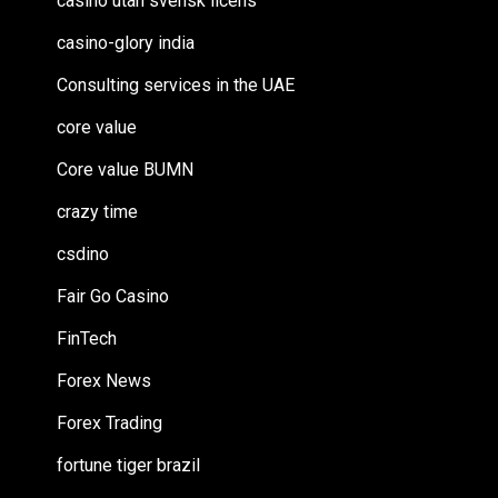
casino utan svensk licens
casino-glory india
Consulting services in the UAE
core value
Core value BUMN
crazy time
csdino
Fair Go Casino
FinTech
Forex News
Forex Trading
fortune tiger brazil