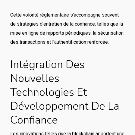
Cette volonté réglementaire s’accompagne souvent
de stratégies d’entretien de la confiance, telles que la
mise en ligne de rapports périodiques, la sécurisation
des transactions et l’authentification renforcée.
Intégration Des
Nouvelles
Technologies Et
Développement De La
Confiance
Les innovations telles que la blockchain apportent une