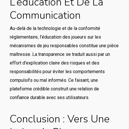
L’éducation Et De La
Communication
Au-delà de la technologie et de la conformité
réglementaire, l’éducation des joueurs sur les
mécanismes de jeu responsables constitue une pièce
maîtresse. La transparence se traduit aussi par un
effort d’explication claire des risques et des
responsabilités pour éviter les comportements
compulsifs ou mal informés. Ce faisant, une
plateforme crédible construit une relation de
confiance durable avec ses utilisateurs.
Conclusion : Vers Une