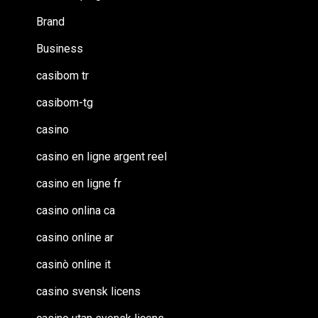
Brand
Business
casibom tr
casibom-tg
casino
casino en ligne argent reel
casino en ligne fr
casino onlina ca
casino online ar
casinò online it
casino svensk licens