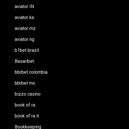
aviator IN
aviator ke
aviator mz
aviator ng
b1bet brazil
Basaribet
bbrbet colombia
bbrbet mx
bizzo casino
book of ra
book of ra it
Bookkeeping