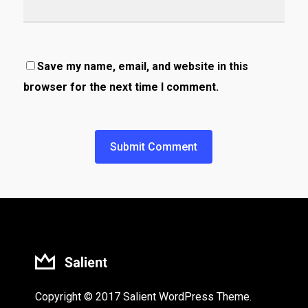
Save my name, email, and website in this
browser for the next time I comment.
Copyright © 2017 Salient WordPress Theme.