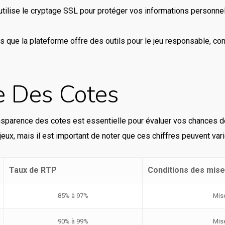
utilise le cryptage SSL pour protéger vos informations personnel
cra
csd
 que la plateforme offre des outils pour le jeu responsable, c
Fai
Fin
e Des Cotes
Fo
For
ransparence des cotes est essentielle pour évaluer vos chances de
for
 jeux, mais il est important de noter que ces chiffres peuvent va
Ga
Taux de RTP
Conditions des mis
Ga
Ga
85% à 97%
Mis
Gio
90% à 99%
Mis