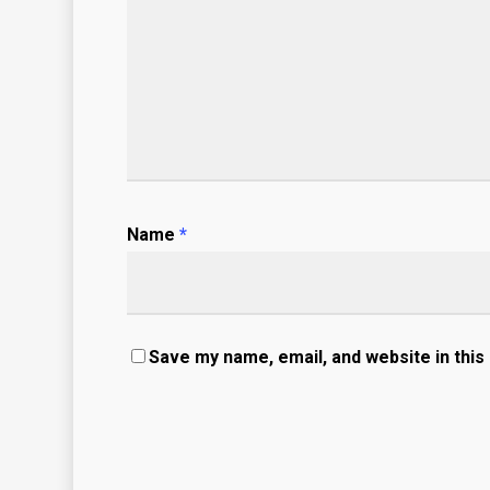
Name
*
Save my name, email, and website in this