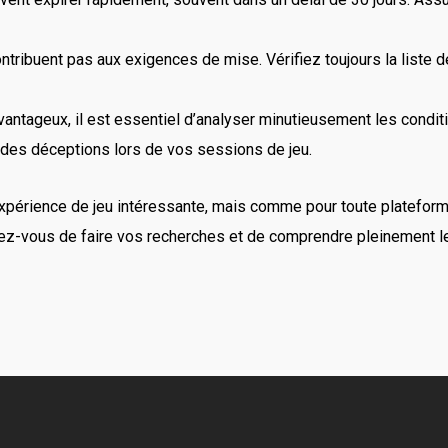
mo
Mon
ntribuent pas aux exigences de mise. Vérifiez toujours la liste 
Mo
antageux, il est essentiel d’analyser minutieusement les condi
Mo
 des déceptions lors de vos sessions de jeu.
mo
mo
xpérience de jeu intéressante, mais comme pour toute plateforme d
ez-vous de faire vos recherches et de comprendre pleinement l
mo
mo
mos
mos
mo
mo