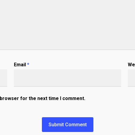
Po
Qiz
Ra
rea
rea
Email
*
We
Re
Re
rev
 browser for the next time I comment.
ric
Slo
Slo