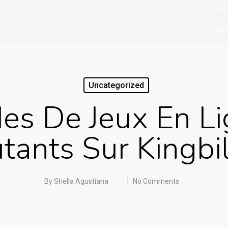
b1b
Bas
bbr
bbr
Uncategorized
biz
es De Jeux En L
boo
boo
tants Sur Kingbil
Bo
Br
By
Shella Agustiana
No Comments
Bu
cas
ca