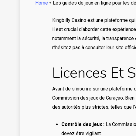
Home
»
Les guides de jeux en ligne pour les dé
Kingbilly Casino est une plateforme qui
il est crucial d’aborder cette expérien
notamment la sécurité, la transparence 
n’hésitez pas à consulter leur site offici
Licences Et S
Avant de s’inscrire sur une plateforme de
Commission des jeux de Curaçao. Bien qu
des autorités plus strictes, telles que l
Contrôle des jeux :
La Commission 
devez être vigilant.