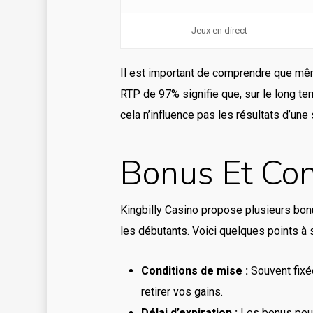
Jeux en direct
Il est important de comprendre que mêm
RTP de 97% signifie que, sur le long t
cela n’influence pas les résultats d’une 
Bonus Et Con
Kingbilly Casino propose plusieurs bon
les débutants. Voici quelques points à su
Conditions de mise :
Souvent fixée
retirer vos gains.
Délai d’expiration :
Les bonus peuve