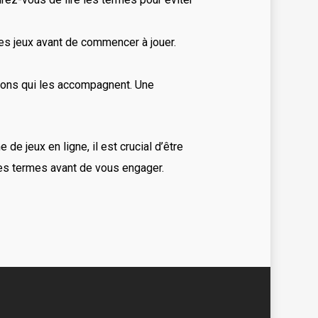
no brand
o slot
des jeux avant de commencer à jouer.
no-brand
tions qui les accompagnent. Une
nobrand
nogame
noslot
e jeux en ligne, il est crucial d’être
es termes avant de vous engager.
stbet
stbet GR
tbet hungary
tbet italy
stbet norway
stbet ozbekistonda