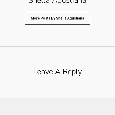
Shella Agustiana
ozw
pa
More Posts By Shella Agustiana
pel
Pi
Pin
Pin
pin
Leave A Reply
Pir
pli
pli
pli
pli