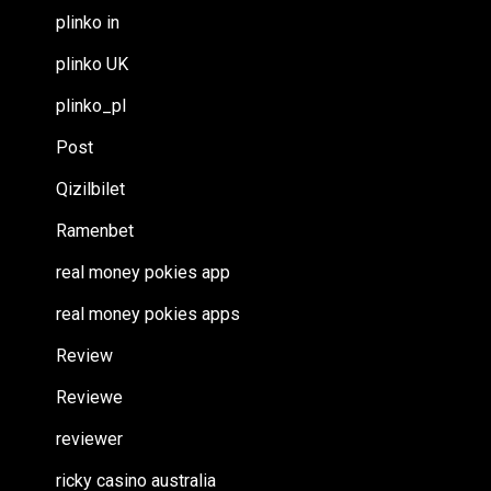
plinko in
plinko UK
plinko_pl
Post
Qizilbilet
Ramenbet
real money pokies app
real money pokies apps
Review
Reviewe
reviewer
ricky casino australia