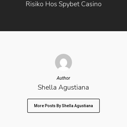
Risiko Hos Spybet Casino
Author
Shella Agustiana
More Posts By Shella Agustiana