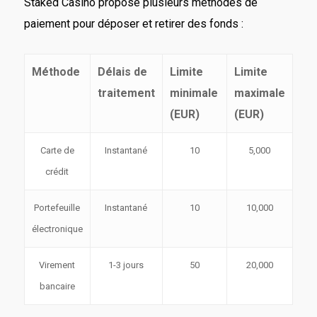
Staked Casino propose plusieurs méthodes de
paiement pour déposer et retirer des fonds :
Méthode
Délais de
Limite
Limite
traitement
minimale
maximale
(EUR)
(EUR)
Carte de
Instantané
10
5,000
crédit
Portefeuille
Instantané
10
10,000
électronique
Virement
1-3 jours
50
20,000
bancaire