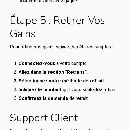
pour voir si vous avez gagné.
Étape 5 : Retirer Vos
Gains
Pour retirer vos gains, suivez ces étapes simples :
Connectez-vous
à votre compte.
Allez dans la section “Retraits”
.
Sélectionnez votre méthode de retrait
.
Indiquez le montant
que vous souhaitez retirer.
Confirmez la demande
de retrait.
Support Client