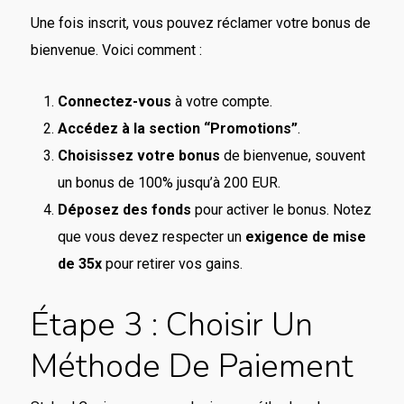
Une fois inscrit, vous pouvez réclamer votre bonus de
bienvenue. Voici comment :
Connectez-vous
à votre compte.
Accédez à la section “Promotions”
.
Choisissez votre bonus
de bienvenue, souvent
un bonus de 100% jusqu’à 200 EUR.
Déposez des fonds
pour activer le bonus. Notez
que vous devez respecter un
exigence de mise
de 35x
pour retirer vos gains.
Étape 3 : Choisir Un
Méthode De Paiement