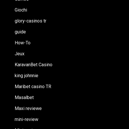
Giochi
glory-casinos tr
guide
How-To
Jeux
KaravanBet Casino
king johnnie
Maribet casino TR
Masalbet
Maxi reviewe
mini-review