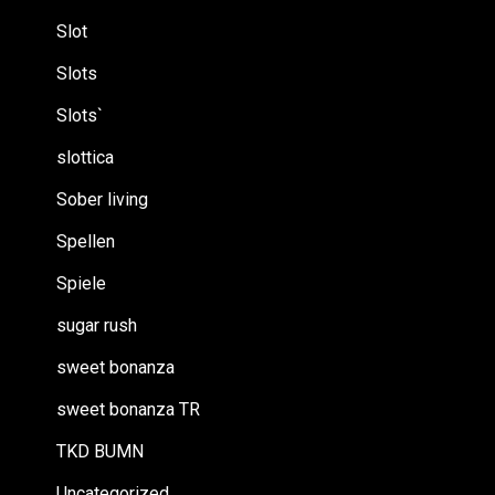
Slot
Slots
Slots`
slottica
Sober living
Spellen
Spiele
sugar rush
sweet bonanza
sweet bonanza TR
TKD BUMN
Uncategorized