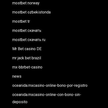
mostbet norway
mostbet ozbekistonda
mostbet tr
mostbet скачать
mostbet скачать ru
Mr Bet casino DE
mr jack bet brazil
mx-bbrbet-casino
news
oceanida.mxcasino-online-bono-por-registro
oceanida.mxcasino-online-con-bono-sin-
deposito