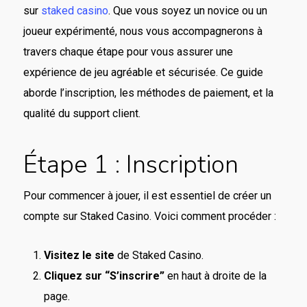
sur
staked casino
. Que vous soyez un novice ou un
joueur expérimenté, nous vous accompagnerons à
travers chaque étape pour vous assurer une
expérience de jeu agréable et sécurisée. Ce guide
aborde l’inscription, les méthodes de paiement, et la
qualité du support client.
Étape 1 : Inscription
Pour commencer à jouer, il est essentiel de créer un
compte sur Staked Casino. Voici comment procéder :
Visitez le site
de Staked Casino.
Cliquez sur “S’inscrire”
en haut à droite de la
page.