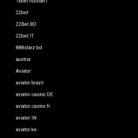
1xbet russian1
22bet
22Bet BD
22bet IT
888starz bd
austria
Aviator
aviator brazil
aviator casino DE
aviator casino fr
aviator IN
aviator ke