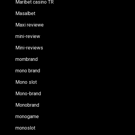
Maribet casino TR
Masalbet
Maxi reviewe
mini-review
Mini-reviews
mombrand
mono brand
Mono slot
Mono-brand
Monobrand
monogame
monoslot