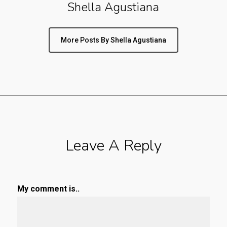
Shella Agustiana
More Posts By Shella Agustiana
Leave A Reply
My comment is..