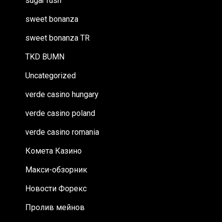
sugar rush
sweet bonanza
sweet bonanza TR
TKD BUMN
Uncategorized
verde casino hungary
verde casino poland
verde casino romania
Комета Казино
Макси-обзорник
Новости Форекс
Пролив мейнов