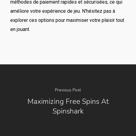
méthodes de paiement rapides et sécurisées, ce qui
améliore votre expérience de jeu. N’hésitez pas à
explorer ces options pour maximiser votre plaisir tout
en jouant.
Previous Post
Maximizing Free Spins At
Spinshark