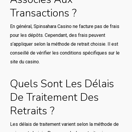
Transactions ?
En général, Spinsahara Casino ne facture pas de frais
pour les dépôts. Cependant, des frais peuvent
s’appliquer selon la méthode de retrait choisie. Il est
conseillé de vérifier les conditions spécifiques sur le
site du casino.
Quels Sont Les Délais
De Traitement Des
Retraits ?
Les délais de traitement varient selon la méthode de