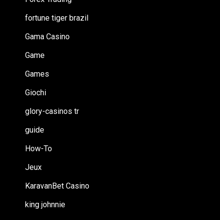
fortune tiger brazil
Gama Casino
Game
Games
Giochi
glory-casinos tr
guide
How-To
Jeux
KaravanBet Casino
king johnnie