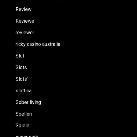
Review
Reviewe
reviewer
ricky casino australia
Slot
Slots
Slots`
slottica
Sober living
Spellen
Spiele