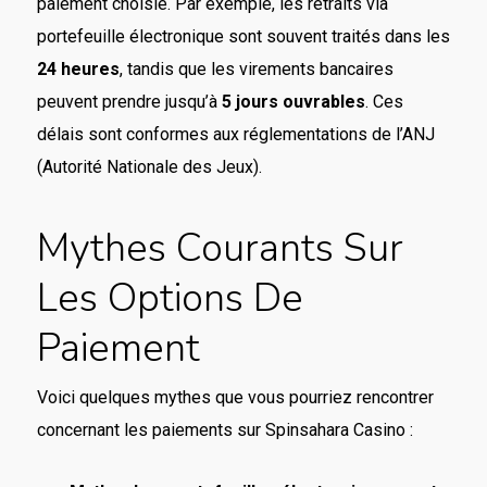
paiement choisie. Par exemple, les retraits via
portefeuille électronique sont souvent traités dans les
24 heures
, tandis que les virements bancaires
peuvent prendre jusqu’à
5 jours ouvrables
. Ces
délais sont conformes aux réglementations de l’ANJ
(Autorité Nationale des Jeux).
Mythes Courants Sur
Les Options De
Paiement
Voici quelques mythes que vous pourriez rencontrer
concernant les paiements sur Spinsahara Casino :