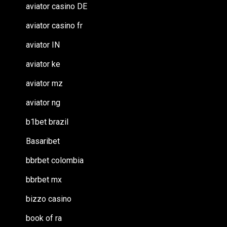
aviator casino DE
aviator casino fr
aviator IN
aviator ke
aviator mz
aviator ng
b1bet brazil
Basaribet
bbrbet colombia
bbrbet mx
bizzo casino
book of ra