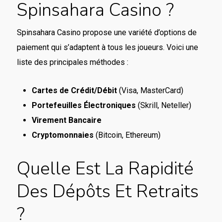
Spinsahara Casino ?
Spinsahara Casino propose une variété d’options de
paiement qui s’adaptent à tous les joueurs. Voici une
liste des principales méthodes :
Cartes de Crédit/Débit
(Visa, MasterCard)
Portefeuilles Électroniques
(Skrill, Neteller)
Virement Bancaire
Cryptomonnaies
(Bitcoin, Ethereum)
Quelle Est La Rapidité
Des Dépôts Et Retraits
?