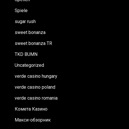
Spiele
sugar rush
sweet bonanza
sweet bonanza TR
TKD BUMN
Uncategorized
verde casino hungary
verde casino poland
verde casino romania
Комета Казино
Макси-обзорник