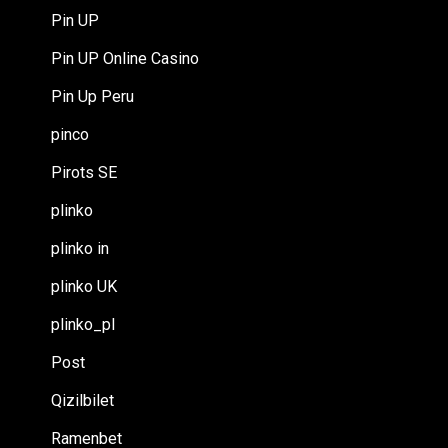
Pin UP
Pin UP Online Casino
Pin Up Peru
pinco
Pirots SE
plinko
plinko in
plinko UK
plinko_pl
Post
Qizilbilet
Ramenbet