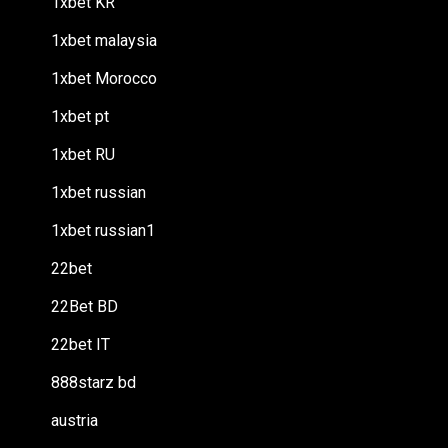
1xbet KR
1xbet malaysia
1xbet Morocco
1xbet pt
1xbet RU
1xbet russian
1xbet russian1
22bet
22Bet BD
22bet IT
888starz bd
austria