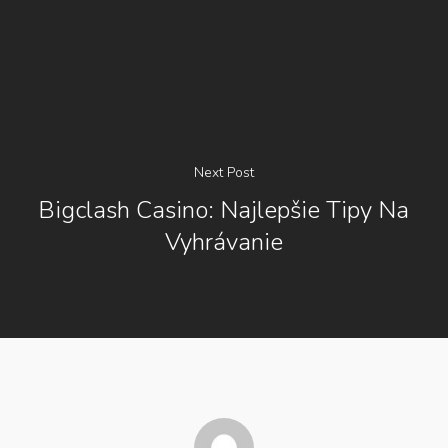
Next Post
Bigclash Casino: Najlepšie Tipy Na
Vyhrávanie