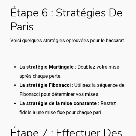
Étape 6 : Stratégies De
Paris
Voici quelques stratégies éprouvées pour le baccarat
:
La stratégie Martingale :
Doublez votre mise
après chaque perte.
La stratégie Fibonacci :
Utilisez la séquence de
Fibonacci pour déterminer vos mises.
La stratégie de la mise constante :
Restez
fidèle à une mise fixe pour chaque pari.
Étape 7 : Effectuer Des