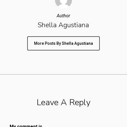
Author
Shella Agustiana
More Posts By Shella Agustiana
Leave A Reply
My comment is..