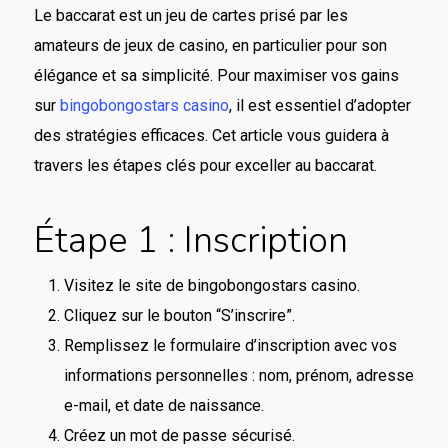
Le baccarat est un jeu de cartes prisé par les
amateurs de jeux de casino, en particulier pour son
élégance et sa simplicité. Pour maximiser vos gains
sur
bingobongostars casino
, il est essentiel d’adopter
des stratégies efficaces. Cet article vous guidera à
travers les étapes clés pour exceller au baccarat.
Étape 1 : Inscription
Visitez le site de bingobongostars casino.
Cliquez sur le bouton “S’inscrire”.
Remplissez le formulaire d’inscription avec vos
informations personnelles : nom, prénom, adresse
e-mail, et date de naissance.
Créez un mot de passe sécurisé.