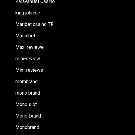
KaravanBet Casino
king johnnie
Maribet casino TR
Masalbet
Maxi reviewe
mini-review
Mini-reviews
mombrand
mono brand
Mono slot
Mono-brand
Monobrand