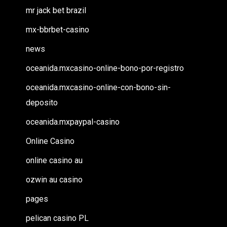
mr jack bet brazil
mx-bbrbet-casino
news
oceanida.mxcasino-online-bono-por-registro
oceanida.mxcasino-online-con-bono-sin-
deposito
oceanida.mxpaypal-casino
Online Casino
online casino au
ozwin au casino
pages
pelican casino PL