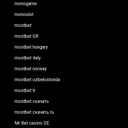
monogame
monoslot
mostbet
mostbet GR
mostbet hungary
mostbet italy
mostbet norway
mostbet ozbekistonda
mostbet tr
mostbet скачать
mostbet скачать ru
Mr Bet casino DE