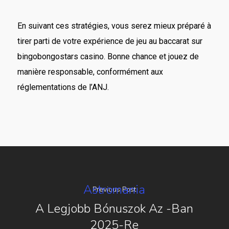
En suivant ces stratégies, vous serez mieux préparé à
tirer parti de votre expérience de jeu au baccarat sur
bingobongostars casino. Bonne chance et jouez de
manière responsable, conformément aux
réglementations de l’ANJ.
Astromania
Previous Post
A Legjobb Bónuszok Az
-ban
2025-Re