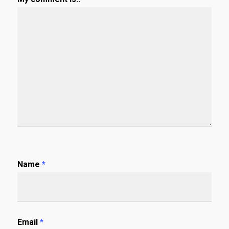
Name
*
Email
*