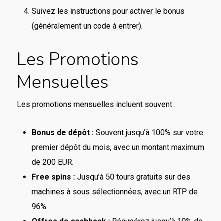
Suivez les instructions pour activer le bonus
(généralement un code à entrer).
Les Promotions
Mensuelles
Les promotions mensuelles incluent souvent :
Bonus de dépôt :
Souvent jusqu’à 100% sur votre
premier dépôt du mois, avec un montant maximum
de 200 EUR.
Free spins :
Jusqu’à 50 tours gratuits sur des
machines à sous sélectionnées, avec un RTP de
96%.