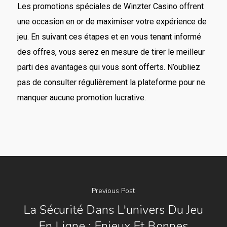
Les promotions spéciales de Winzter Casino offrent
une occasion en or de maximiser votre expérience de
jeu. En suivant ces étapes et en vous tenant informé
des offres, vous serez en mesure de tirer le meilleur
parti des avantages qui vous sont offerts. N’oubliez
pas de consulter régulièrement la plateforme pour ne
manquer aucune promotion lucrative.
Previous Post
La Sécurité Dans L'univers Du Jeu
En Ligne : Enjeux Et Bonnes