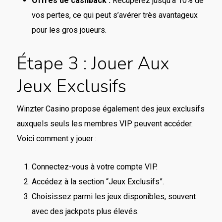
Offres de cashback :
Récupérez jusqu’à 10% de
vos pertes, ce qui peut s’avérer très avantageux
pour les gros joueurs.
Étape 3 : Jouer Aux
Jeux Exclusifs
Winzter Casino propose également des jeux exclusifs
auxquels seuls les membres VIP peuvent accéder.
Voici comment y jouer :
Connectez-vous à votre compte VIP.
Accédez à la section “Jeux Exclusifs”.
Choisissez parmi les jeux disponibles, souvent
avec des jackpots plus élevés.