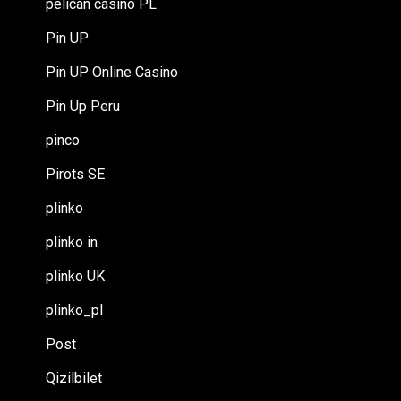
pelican casino PL
Pin UP
Pin UP Online Casino
Pin Up Peru
pinco
Pirots SE
plinko
plinko in
plinko UK
plinko_pl
Post
Qizilbilet