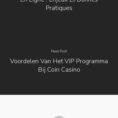
Pratiques
Next Post
Voordelen Van Het VIP Programma
Bij Coin Casino