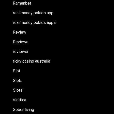
Ramenbet
real money pokies app
real money pokies apps
Review
Reviewe
reviewer
ricky casino australia
Slot
Slots
Slots`
slottica
Sober living