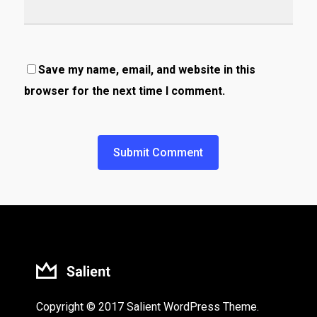
Save my name, email, and website in this
browser for the next time I comment.
Copyright © 2017 Salient WordPress Theme.