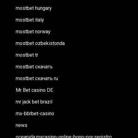
mostbet hungary
mostbet italy
mostbet norway
mostbet ozbekistonda
mostbet tr
mostbet скачать
mostbet скачать ru
Mr Bet casino DE
mr jack bet brazil
mx-bbrbet-casino
news
oceanida.mxcasino-online-bono-por-registro