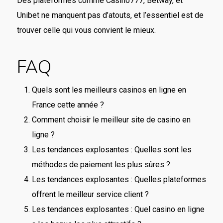
Des plateformes comme Casino777, Betway, et
Unibet ne manquent pas d’atouts, et l’essentiel est de
trouver celle qui vous convient le mieux.
FAQ
Quels sont les meilleurs casinos en ligne en
France cette année ?
Comment choisir le meilleur site de casino en
ligne ?
Les tendances explosantes : Quelles sont les
méthodes de paiement les plus sûres ?
Les tendances explosantes : Quelles plateformes
offrent le meilleur service client ?
Les tendances explosantes : Quel casino en ligne