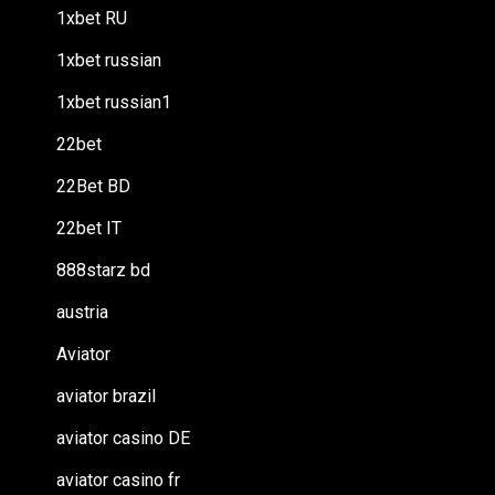
1xbet RU
1xbet russian
1xbet russian1
22bet
22Bet BD
22bet IT
888starz bd
austria
Aviator
aviator brazil
aviator casino DE
aviator casino fr