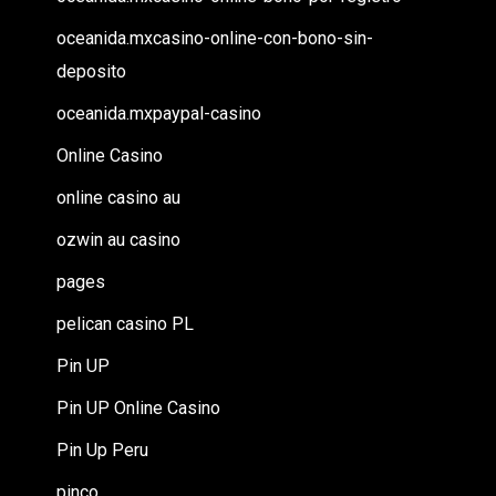
oceanida.mxcasino-online-con-bono-sin-
deposito
oceanida.mxpaypal-casino
Online Casino
online casino au
ozwin au casino
pages
pelican casino PL
Pin UP
Pin UP Online Casino
Pin Up Peru
pinco