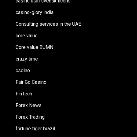
casino utan svensk licens
casino-glory india
Consulting services in the UAE
core value
Core value BUMN
crazy time
csdino
Fair Go Casino
FinTech
Forex News
Forex Trading
fortune tiger brazil