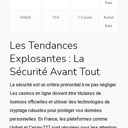
frais
Unibet
10 €
1-2 jours
Aucun
frais
Les Tendances
Explosantes : La
Sécurité Avant Tout
La sécurité est un critère primordial à ne pas négliger.
Les casinos en ligne doivent être titulaires de
licences officielles et utiliser des technologies de
cryptage robustes pour protéger vos données
personnelles. En France, les plateformes comme
Unibet et Casino777 sont réputées pour leur attention