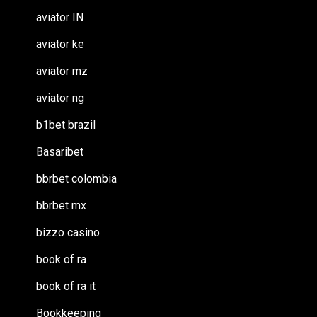
aviator IN
aviator ke
aviator mz
aviator ng
b1bet brazil
Basaribet
bbrbet colombia
bbrbet mx
bizzo casino
book of ra
book of ra it
Bookkeeping