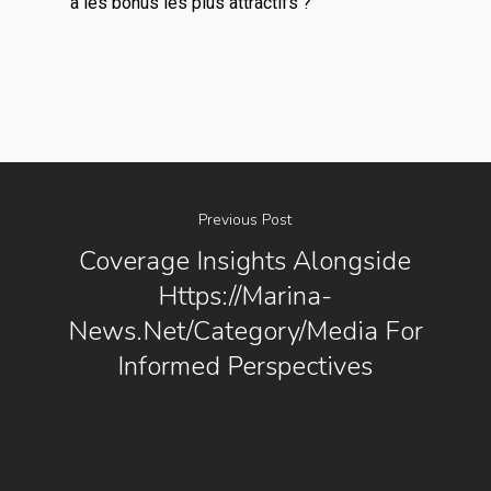
a les bonus les plus attractifs ?
Previous Post
Coverage Insights Alongside
Https://marina-
News.net/category/media For
Informed Perspectives