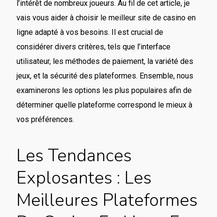
l’intérêt de nombreux joueurs. Au fil de cet article, je
vais vous aider à choisir le meilleur site de casino en
ligne adapté à vos besoins. Il est crucial de
considérer divers critères, tels que l’interface
utilisateur, les méthodes de paiement, la variété des
jeux, et la sécurité des plateformes. Ensemble, nous
examinerons les options les plus populaires afin de
déterminer quelle plateforme correspond le mieux à
vos préférences.
Les Tendances
Explosantes : Les
Meilleures Plateformes