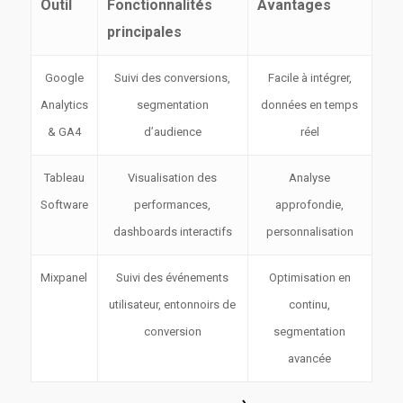
Outil
Fonctionnalités
Avantages
principales
Google
Suivi des conversions,
Facile à intégrer,
Analytics
segmentation
données en temps
& GA4
d’audience
réel
Tableau
Visualisation des
Analyse
Software
performances,
approfondie,
dashboards interactifs
personnalisation
Mixpanel
Suivi des événements
Optimisation en
utilisateur, entonnoirs de
continu,
conversion
segmentation
avancée