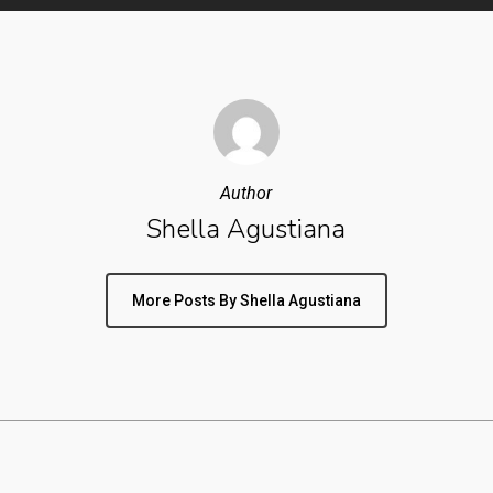
Author
Shella Agustiana
More Posts By Shella Agustiana