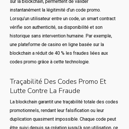
sur la blockchain, permettent de valider
instantanément la légitimité d’un code promo.
Lorsqu’un utilisateur entre un code, un smart contract
vérifie son authenticité, sa disponibilité et son
historique sans intervention humaine. Par exemple,
une plateforme de casino en ligne basée sur la
blockchain a réduit de 40 % les fraudes liées aux
codes promo grâce à cette technologie.
Traçabilité Des Codes Promo Et
Lutte Contre La Fraude
La blockchain garantit une traçabilité totale des codes
promotionnels, rendant leur falsification ou leur
duplication quasiment impossible. Chaque code peut
être suivi depuis sa création jusqu’à son utilisation, ce