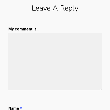
Leave A Reply
My comment is..
Name
*