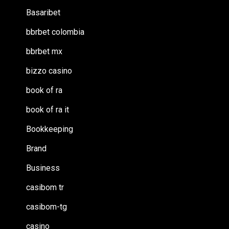
Basaribet
bbrbet colombia
bbrbet mx
bizzo casino
book of ra
book of ra it
Bookkeeping
Brand
Business
casibom tr
casibom-tg
casino