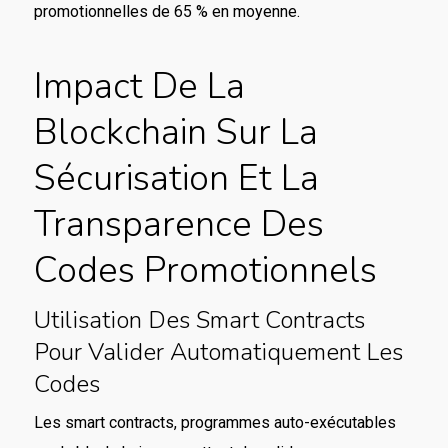
promotionnelles de 65 % en moyenne.
Impact De La
Blockchain Sur La
Sécurisation Et La
Transparence Des
Codes Promotionnels
Utilisation Des Smart Contracts
Pour Valider Automatiquement Les
Codes
Les smart contracts, programmes auto-exécutables