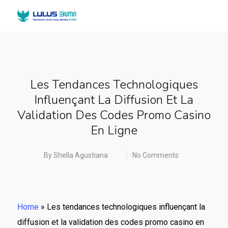
Les Tendances Technologiques
Influençant La Diffusion Et La
Validation Des Codes Promo Casino
En Ligne
By
Shella Agustiana
No Comments
Home
»
Les tendances technologiques influençant la
diffusion et la validation des codes promo casino en