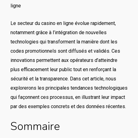
ligne
Le secteur du casino en ligne évolue rapidement,
notamment grâce à l’intégration de nouvelles
technologies qui transforment la manière dont les
codes promotionnels sont diffusés et validés. Ces
innovations permettent aux opérateurs d’atteindre
plus efficacement leur public tout en renforçant la
sécurité et la transparence. Dans cet article, nous
explorerons les principales tendances technologiques
qui façonnent ces processus, en illustrant leur impact
par des exemples concrets et des données récentes.
Sommaire