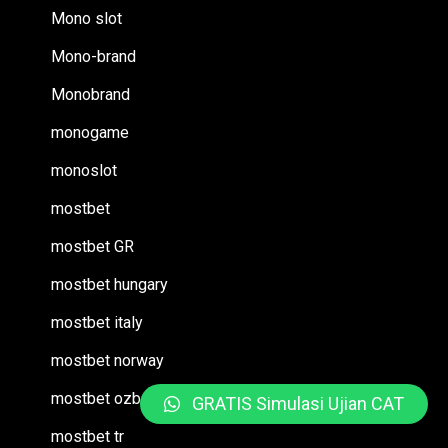
Mono slot
Mono-brand
Monobrand
monogame
monoslot
mostbet
mostbet GR
mostbet hungary
mostbet italy
mostbet norway
mostbet ozbekistonda
GRATIS Simulasi Ujian CAT
mostbet tr