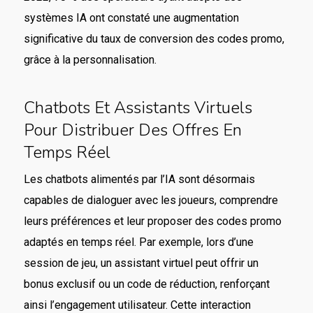
systèmes IA ont constaté une augmentation
significative du taux de conversion des codes promo,
grâce à la personnalisation.
Chatbots Et Assistants Virtuels
Pour Distribuer Des Offres En
Temps Réel
Les chatbots alimentés par l’IA sont désormais
capables de dialoguer avec les joueurs, comprendre
leurs préférences et leur proposer des codes promo
adaptés en temps réel. Par exemple, lors d’une
session de jeu, un assistant virtuel peut offrir un
bonus exclusif ou un code de réduction, renforçant
ainsi l’engagement utilisateur. Cette interaction