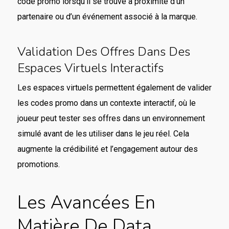
code promo lorsqu’il se trouve à proximité d’un
partenaire ou d’un événement associé à la marque.
Validation Des Offres Dans Des
Espaces Virtuels Interactifs
Les espaces virtuels permettent également de valider
les codes promo dans un contexte interactif, où le
joueur peut tester ses offres dans un environnement
simulé avant de les utiliser dans le jeu réel. Cela
augmente la crédibilité et l’engagement autour des
promotions.
Les Avancées En
Matière De Data