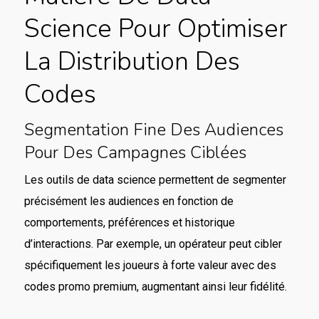
Science Pour Optimiser
La Distribution Des
Codes
Segmentation Fine Des Audiences
Pour Des Campagnes Ciblées
Les outils de data science permettent de segmenter
précisément les audiences en fonction de
comportements, préférences et historique
d’interactions. Par exemple, un opérateur peut cibler
spécifiquement les joueurs à forte valeur avec des
codes promo premium, augmentant ainsi leur fidélité.