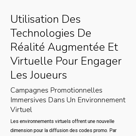
Utilisation Des
Technologies De
Réalité Augmentée Et
Virtuelle Pour Engager
Les Joueurs
Campagnes Promotionnelles
Immersives Dans Un Environnement
Virtuel
Les environnements virtuels offrent une nouvelle
dimension pour la diffusion des codes promo. Par