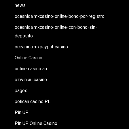
news
oceanida.mxcasino-online-bono-por-registro
oceanida.mxcasino-online-con-bono-sin-
deposito
oceanida.mxpaypal-casino
Online Casino
online casino au
ozwin au casino
pages
pelican casino PL
Pin UP
Pin UP Online Casino