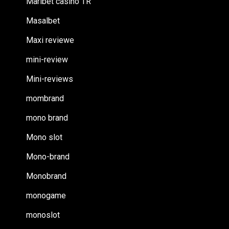
Maribet casino TR
Masalbet
Maxi reviewe
mini-review
Mini-reviews
mombrand
mono brand
Mono slot
Mono-brand
Monobrand
monogame
monoslot