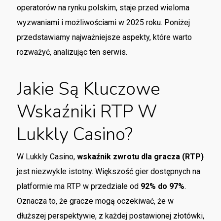
operatorów na rynku polskim, staje przed wieloma
wyzwaniami i możliwościami w 2025 roku. Poniżej
przedstawiamy najważniejsze aspekty, które warto
rozważyć, analizując ten serwis.
Jakie Są Kluczowe
Wskaźniki RTP W
Lukkly Casino?
W Lukkly Casino,
wskaźnik zwrotu dla gracza (RTP)
jest niezwykle istotny. Większość gier dostępnych na
platformie ma RTP w przedziale od
92% do 97%
.
Oznacza to, że gracze mogą oczekiwać, że w
dłuższej perspektywie, z każdej postawionej złotówki,