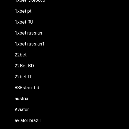
1xbet Morocco
1xbet pt
1xbet RU
1xbet russian
1xbet russian1
22bet
22Bet BD
22bet IT
888starz bd
austria
Aviator
aviator brazil