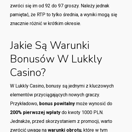
zwróci się im od 92 do 97 groszy. Należy jednak
pamiętać, że RTP to tylko średnia, a wyniki mogą się
znacznie różnić w krótkim okresie.
Jakie Są Warunki
Bonusów W Lukkly
Casino?
W Lukkly Casino, bonusy są jednymi z kluczowych
elementów przyciągających nowych graczy.
Przykładowo,
bonus powitalny
może wynosić do
200% pierwszej wpłaty
do kwoty 1000 PLN.
Jednakże, przed skorzystaniem z promocji, warto
zwrócić uwagę na
warunki obrotu
, które w tym