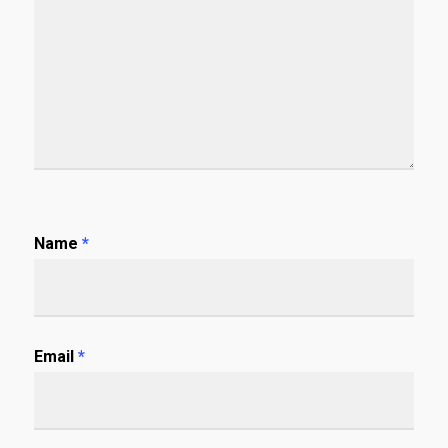
Name
*
Email
*