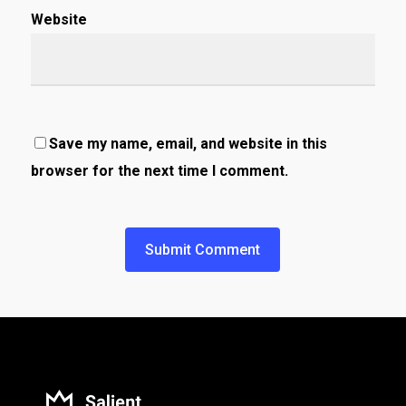
Website
Save my name, email, and website in this
browser for the next time I comment.