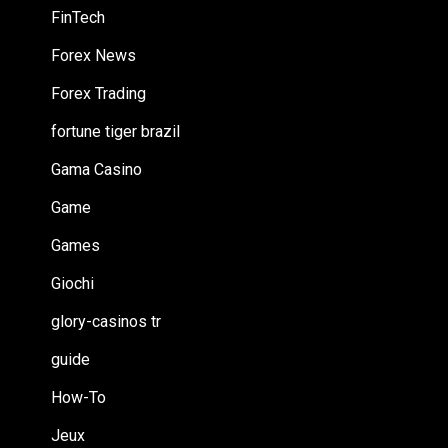
FinTech
Forex News
Forex Trading
fortune tiger brazil
Gama Casino
Game
Games
Giochi
glory-casinos tr
guide
How-To
Jeux