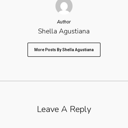
Author
Shella Agustiana
More Posts By Shella Agustiana
Leave A Reply