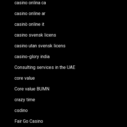
casino onlina ca
casino online ar
casinò online it
casino svensk licens
casino utan svensk licens
casino-glory india
Consulting services in the UAE
core value
Core value BUMN
crazy time
csdino
Fair Go Casino