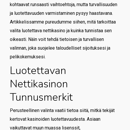
kohtaavat runsaasti vaihtoehtoja, mutta turvallisuuden
ja luotettavuuden varmistaminen pysyy haastavana.
Artikkelissamme pureudumme siihen, mitä tarkoittaa
valita luotettava nettikasino ja kuinka tunnistaa sen
oikeasti. Näin voit tehdä tietoisen ja turvallisen
valinnan, joka suojelee taloudelliset sijoituksesi ja
pelikokemuksesi.
Luotettavan
Nettikasinon
Tunnusmerkit
Perusteellinen valinta vaatii tietoa siitä, mitkä tekijät
kertovat kasinoiden luotettavuudesta. Asiaan
vaikuttavat muun muassa lisenssit,