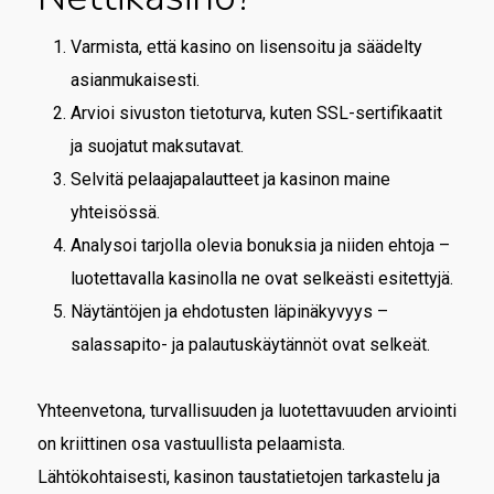
Varmista, että kasino on lisensoitu ja säädelty
asianmukaisesti.
Arvioi sivuston tietoturva, kuten SSL-sertifikaatit
ja suojatut maksutavat.
Selvitä pelaajapalautteet ja kasinon maine
yhteisössä.
Analysoi tarjolla olevia bonuksia ja niiden ehtoja –
luotettavalla kasinolla ne ovat selkeästi esitettyjä.
Näytäntöjen ja ehdotusten läpinäkyvyys –
salassapito- ja palautuskäytännöt ovat selkeät.
Yhteenvetona, turvallisuuden ja luotettavuuden arviointi
on kriittinen osa vastuullista pelaamista.
Lähtökohtaisesti, kasinon taustatietojen tarkastelu ja