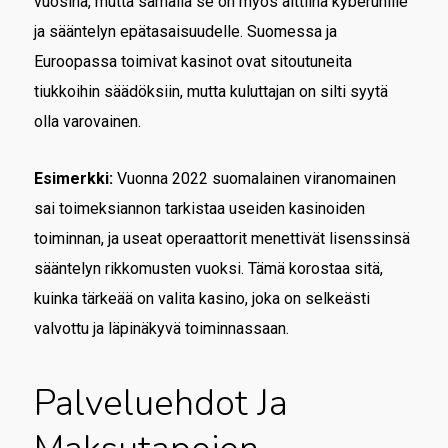
vuosina, mutta samalla se on myös alttiina kyberuhille
ja sääntelyn epätasaisuudelle. Suomessa ja
Euroopassa toimivat kasinot ovat sitoutuneita
tiukkoihin säädöksiin, mutta kuluttajan on silti syytä
olla varovainen.
Esimerkki:
Vuonna 2022 suomalainen viranomainen
sai toimeksiannon tarkistaa useiden kasinoiden
toiminnan, ja useat operaattorit menettivät lisenssinsä
sääntelyn rikkomusten vuoksi. Tämä korostaa sitä,
kuinka tärkeää on valita kasino, joka on selkeästi
valvottu ja läpinäkyvä toiminnassaan.
Palveluehdot Ja