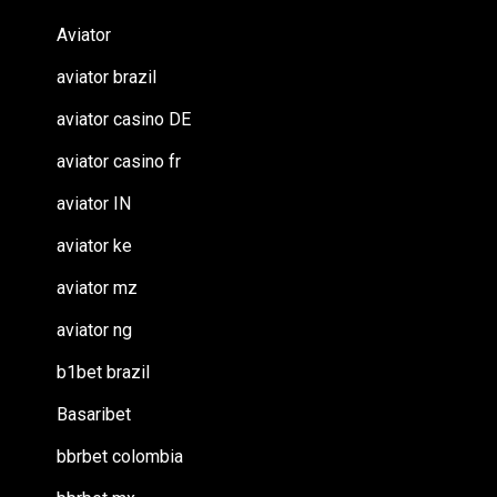
Aviator
aviator brazil
aviator casino DE
aviator casino fr
aviator IN
aviator ke
aviator mz
aviator ng
b1bet brazil
Basaribet
bbrbet colombia