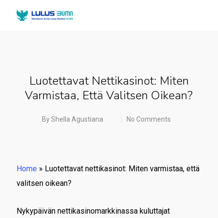
Luotettavat Nettikasinot: Miten
Varmistaa, Että Valitsen Oikean?
By
Shella Agustiana
No Comments
Home
»
Luotettavat nettikasinot: Miten varmistaa, että
valitsen oikean?
Nykypäivän nettikasinomarkkinassa kuluttajat