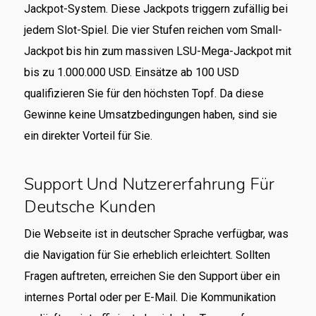
Jackpot-System. Diese Jackpots triggern zufällig bei
jedem Slot-Spiel. Die vier Stufen reichen vom Small-
Jackpot bis hin zum massiven LSU-Mega-Jackpot mit
bis zu 1.000.000 USD. Einsätze ab 100 USD
qualifizieren Sie für den höchsten Topf. Da diese
Gewinne keine Umsatzbedingungen haben, sind sie
ein direkter Vorteil für Sie.
Support Und Nutzererfahrung Für
Deutsche Kunden
Die Webseite ist in deutscher Sprache verfügbar, was
die Navigation für Sie erheblich erleichtert. Sollten
Fragen auftreten, erreichen Sie den Support über ein
internes Portal oder per E-Mail. Die Kommunikation