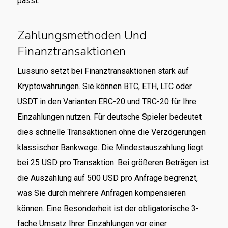
passt.
Zahlungsmethoden Und
Finanztransaktionen
Lussurio setzt bei Finanztransaktionen stark auf
Kryptowährungen. Sie können BTC, ETH, LTC oder
USDT in den Varianten ERC-20 und TRC-20 für Ihre
Einzahlungen nutzen. Für deutsche Spieler bedeutet
dies schnelle Transaktionen ohne die Verzögerungen
klassischer Bankwege. Die Mindestauszahlung liegt
bei 25 USD pro Transaktion. Bei größeren Beträgen ist
die Auszahlung auf 500 USD pro Anfrage begrenzt,
was Sie durch mehrere Anfragen kompensieren
können. Eine Besonderheit ist der obligatorische 3-
fache Umsatz Ihrer Einzahlungen vor einer