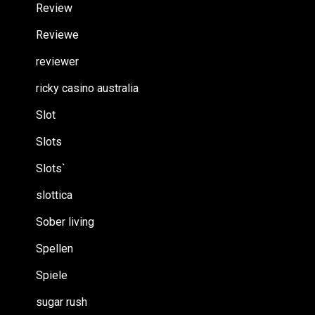
Review
Reviewe
reviewer
ricky casino australia
Slot
Slots
Slots`
slottica
Sober living
Spellen
Spiele
sugar rush