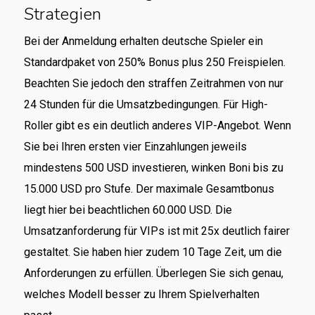
Strategien
Bei der Anmeldung erhalten deutsche Spieler ein
Standardpaket von 250% Bonus plus 250 Freispielen.
Beachten Sie jedoch den straffen Zeitrahmen von nur
24 Stunden für die Umsatzbedingungen. Für High-
Roller gibt es ein deutlich anderes VIP-Angebot. Wenn
Sie bei Ihren ersten vier Einzahlungen jeweils
mindestens 500 USD investieren, winken Boni bis zu
15.000 USD pro Stufe. Der maximale Gesamtbonus
liegt hier bei beachtlichen 60.000 USD. Die
Umsatzanforderung für VIPs ist mit 25x deutlich fairer
gestaltet. Sie haben hier zudem 10 Tage Zeit, um die
Anforderungen zu erfüllen. Überlegen Sie sich genau,
welches Modell besser zu Ihrem Spielverhalten