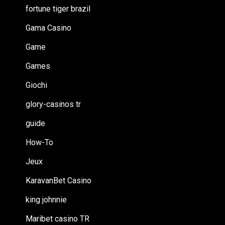
fortune tiger brazil
Gama Casino
Game
Games
Giochi
glory-casinos tr
guide
How-To
Jeux
KaravanBet Casino
king johnnie
Maribet casino TR