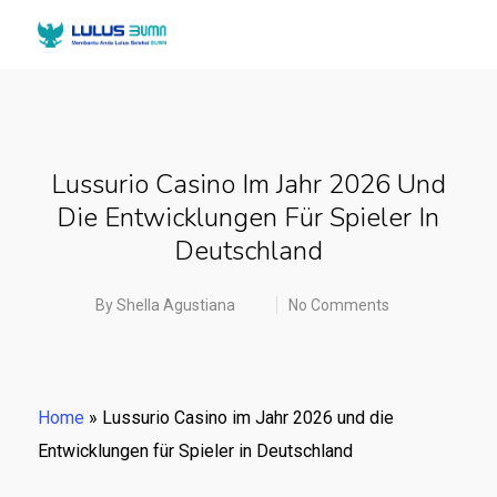
Lussurio Casino Im Jahr 2026 Und
Die Entwicklungen Für Spieler In
Deutschland
By
Shella Agustiana
No Comments
Home
»
Lussurio Casino im Jahr 2026 und die
Entwicklungen für Spieler in Deutschland