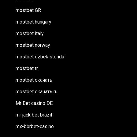
mostbet GR
mostbet hungary
mostbet italy
mostbet norway
mostbet ozbekistonda
mostbet tr
mostbet скачать
mostbet скачать ru
Mr Bet casino DE
mr jack bet brazil
mx-bbrbet-casino