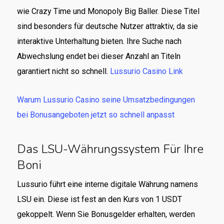
wie Crazy Time und Monopoly Big Baller. Diese Titel
sind besonders für deutsche Nutzer attraktiv, da sie
interaktive Unterhaltung bieten. Ihre Suche nach
Abwechslung endet bei dieser Anzahl an Titeln
garantiert nicht so schnell.
Lussurio Casino Link
Warum Lussurio Casino seine Umsatzbedingungen
bei Bonusangeboten jetzt so schnell anpasst
Das LSU-Währungssystem Für Ihre
Boni
Lussurio führt eine interne digitale Währung namens
LSU ein. Diese ist fest an den Kurs von 1 USDT
gekoppelt. Wenn Sie Bonusgelder erhalten, werden