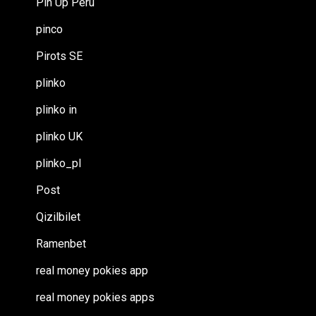
Pin Up Peru
pinco
Pirots SE
plinko
plinko in
plinko UK
plinko_pl
Post
Qizilbilet
Ramenbet
real money pokies app
real money pokies apps