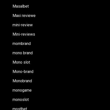
Masalbet
Maxi reviewe
mini-review
Mini-reviews
mombrand
mono brand
Mono slot
Mono-brand
Monobrand
monogame
monoslot
mostbet