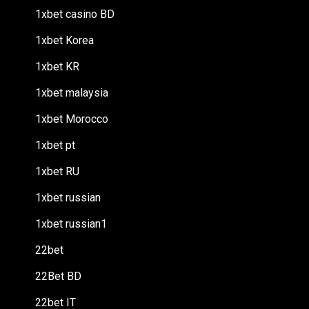
1xbet casino BD
1xbet Korea
1xbet KR
1xbet malaysia
1xbet Morocco
1xbet pt
1xbet RU
1xbet russian
1xbet russian1
22bet
22Bet BD
22bet IT