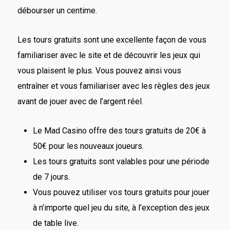
débourser un centime.
Les tours gratuits sont une excellente façon de vous
familiariser avec le site et de découvrir les jeux qui
vous plaisent le plus. Vous pouvez ainsi vous
entraîner et vous familiariser avec les règles des jeux
avant de jouer avec de l’argent réel.
Le Mad Casino offre des tours gratuits de 20€ à
50€ pour les nouveaux joueurs.
Les tours gratuits sont valables pour une période
de 7 jours.
Vous pouvez utiliser vos tours gratuits pour jouer
à n’importe quel jeu du site, à l’exception des jeux
de table live.