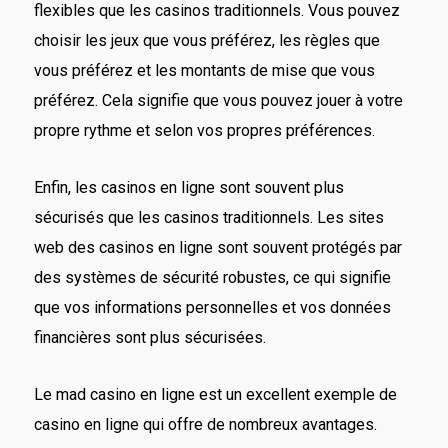
flexibles que les casinos traditionnels. Vous pouvez
choisir les jeux que vous préférez, les règles que
vous préférez et les montants de mise que vous
préférez. Cela signifie que vous pouvez jouer à votre
propre rythme et selon vos propres préférences.
Enfin, les casinos en ligne sont souvent plus
sécurisés que les casinos traditionnels. Les sites
web des casinos en ligne sont souvent protégés par
des systèmes de sécurité robustes, ce qui signifie
que vos informations personnelles et vos données
financières sont plus sécurisées.
Le mad casino en ligne est un excellent exemple de
casino en ligne qui offre de nombreux avantages.