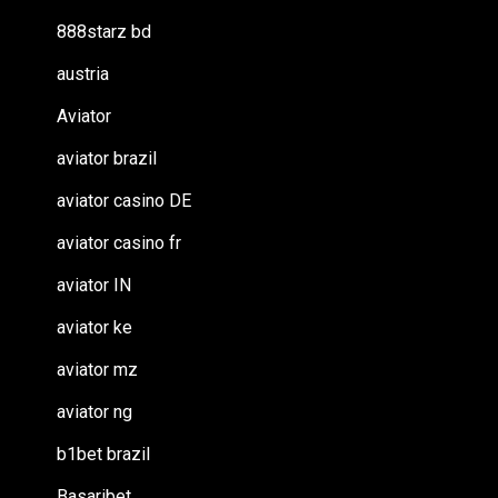
888starz bd
austria
Aviator
aviator brazil
aviator casino DE
aviator casino fr
aviator IN
aviator ke
aviator mz
aviator ng
b1bet brazil
Basaribet