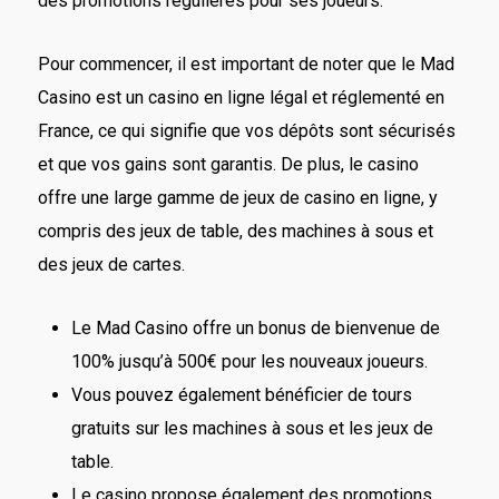
des promotions régulières pour ses joueurs.
Pour commencer, il est important de noter que le Mad
Casino est un casino en ligne légal et réglementé en
France, ce qui signifie que vos dépôts sont sécurisés
et que vos gains sont garantis. De plus, le casino
offre une large gamme de jeux de casino en ligne, y
compris des jeux de table, des machines à sous et
des jeux de cartes.
Le Mad Casino offre un bonus de bienvenue de
100% jusqu’à 500€ pour les nouveaux joueurs.
Vous pouvez également bénéficier de tours
gratuits sur les machines à sous et les jeux de
table.
Le casino propose également des promotions