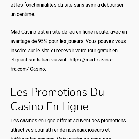
et les fonctionnalités du site sans avoir à débourser
un centime.
Mad Casino est un site de jeu en ligne réputé, avec un
avantage de 95% pour les joueurs. Vous pouvez vous
inscrire sur le site et recevoir votre tour gratuit en
cliquant sur le lien suivant : https://mad-casino-
fra.com/ Casino.
Les Promotions Du
Casino En Ligne
Les casinos en ligne offrent souvent des promotions
attractives pour attirer de nouveaux joueurs et