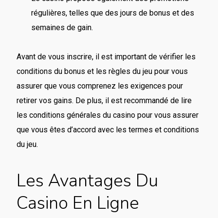
régulières, telles que des jours de bonus et des
semaines de gain.
Avant de vous inscrire, il est important de vérifier les
conditions du bonus et les règles du jeu pour vous
assurer que vous comprenez les exigences pour
retirer vos gains. De plus, il est recommandé de lire
les conditions générales du casino pour vous assurer
que vous êtes d’accord avec les termes et conditions
du jeu.
Les Avantages Du
Casino En Ligne