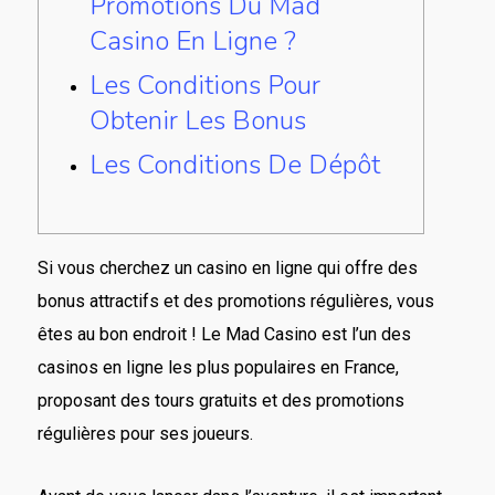
Promotions Du Mad
Casino En Ligne ?
Les Conditions Pour
Obtenir Les Bonus
Les Conditions De Dépôt
Si vous cherchez un casino en ligne qui offre des
bonus attractifs et des promotions régulières, vous
êtes au bon endroit ! Le Mad Casino est l’un des
casinos en ligne les plus populaires en France,
proposant des tours gratuits et des promotions
régulières pour ses joueurs.