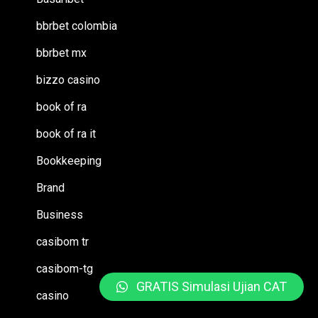
bbrbet colombia
bbrbet mx
bizzo casino
book of ra
book of ra it
Bookkeeping
Brand
Business
casibom tr
casibom-tg
GRATIS Simulasi Ujian CAT
casino