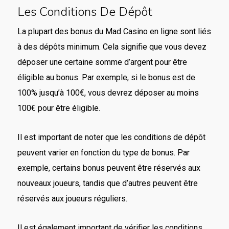
Les Conditions De Dépôt
La plupart des bonus du Mad Casino en ligne sont liés
à des dépôts minimum. Cela signifie que vous devez
déposer une certaine somme d’argent pour être
éligible au bonus. Par exemple, si le bonus est de
100% jusqu’à 100€, vous devrez déposer au moins
100€ pour être éligible.
Il est important de noter que les conditions de dépôt
peuvent varier en fonction du type de bonus. Par
exemple, certains bonus peuvent être réservés aux
nouveaux joueurs, tandis que d’autres peuvent être
réservés aux joueurs réguliers.
Il est également important de vérifier les conditions