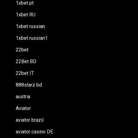
1xbet pt
1xbet RU
1xbet russian
1xbet russian1
22bet
22Bet BD
22bet IT
888starz bd
austria
Aviator
aviator brazil
aviator casino DE