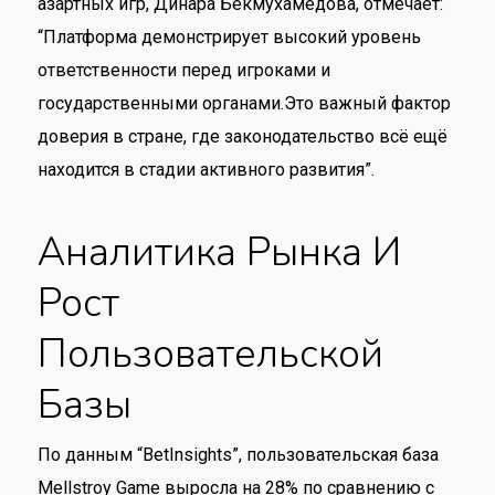
азартных игр, Динара Бекмухамедова, отмечает:
“Платформа демонстрирует высокий уровень
ответственности перед игроками и
государственными органами.Это важный фактор
доверия в стране, где законодательство всё ещё
находится в стадии активного развития”.
Аналитика Рынка И
Рост
Пользовательской
Базы
По данным “BetInsights”, пользовательская база
Mellstroy Game выросла на 28% по сравнению с