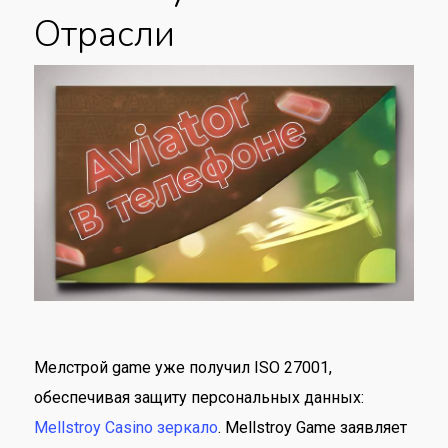
Отрасли
Мелстрой game уже получил ISO 27001,
обеспечивая защиту персональных данных:
Mellstroy Casino зеркало
. Mellstroy Game заявляет