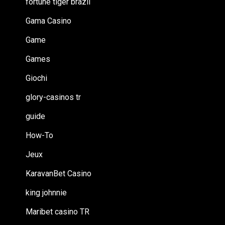
fortune tiger brazil
Gama Casino
Game
Games
Giochi
glory-casinos tr
guide
How-To
Jeux
KaravanBet Casino
king johnnie
Maribet casino TR