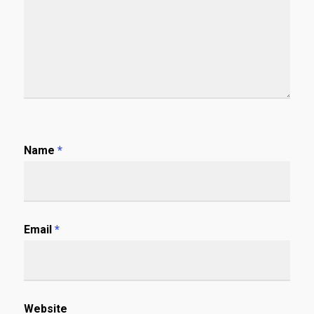
Name
*
Email
*
Website