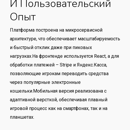
И Пользовательский
Опыт
Платформа построена на микросервисной
архитектуре, что обеспечивает масштабируемость
и быстрый отклик даже при пиковых
нагрузках.На фронтенде используется React, а для
обработки платежей – Stripe и Яндекс.Касса,
позволяющие игрокам переводить средства
через популярные электронные
кошельки.Мобильная версия реализована с
адаптивной версткой, обеспечивая плавный
игровой процесс как на смартфонах, так и на
планшетах.