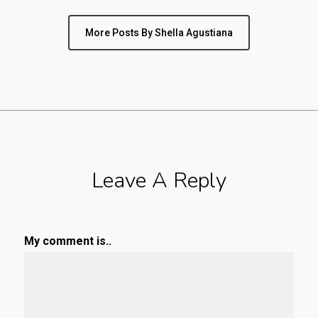
More Posts By Shella Agustiana
Leave A Reply
My comment is..