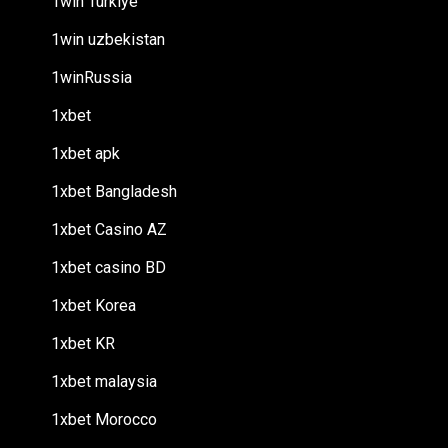
1win Turkiye
1win uzbekistan
1winRussia
1xbet
1xbet apk
1xbet Bangladesh
1xbet Casino AZ
1xbet casino BD
1xbet Korea
1xbet KR
1xbet malaysia
1xbet Morocco