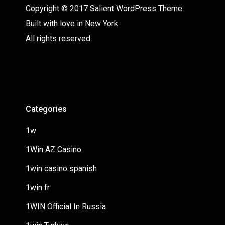
Copyright © 2017 Salient WordPress Theme.
Built with love in New York
All rights reserved.
Categories
1w
1Win AZ Casino
1win casino spanish
1win fr
1WIN Official In Russia