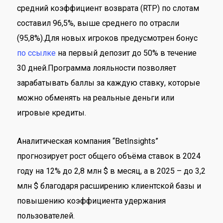
средний коэффициент возврата (RTP) по слотам
составил 96,5%, выше среднего по отрасли
(95,8%).Для новых игроков предусмотрен бонус
по ссылке
на первый депозит до 50% в течение
30 дней.Программа лояльности позволяет
зарабатывать баллы за каждую ставку, которые
можно обменять на реальные деньги или
игровые кредиты.
Аналитическая компания “BetInsights”
прогнозирует рост общего объёма ставок в 2024
году на 12% до 2,8 млн $ в месяц, а в 2025 – до 3,2
млн $ благодаря расширению клиентской базы и
повышению коэффициента удержания
пользователей.