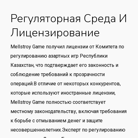
Регуляторная Среда И
Лицензирование
Mellstroy Game получил лицензии от Комитета по
регулированию азартных игр Республики
Казахстан, что подтверждает его законность и
соблюдение требований к прозрачности
операций.В отличие от некоторых конкурентов,
которые используют иностранные лицензии,
Mellstroy Game полностью соответствует
местному законодательству, включая требования
к борьбе с отмыванием денег и защите
несовершеннолетних.Эксперт по регулированию