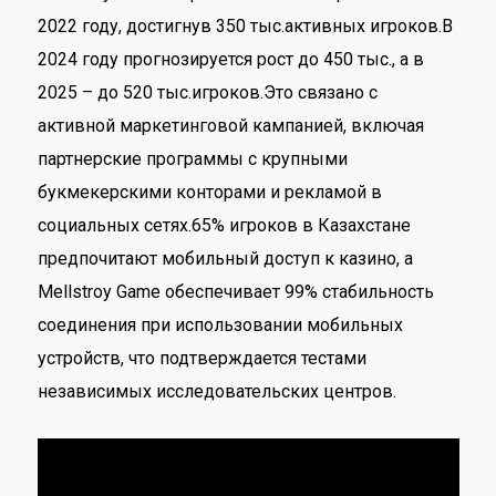
2022 году, достигнув 350 тыс.активных игроков.В
2024 году прогнозируется рост до 450 тыс., а в
2025 – до 520 тыс.игроков.Это связано с
активной маркетинговой кампанией, включая
партнерские программы с крупными
букмекерскими конторами и рекламой в
социальных сетях.65% игроков в Казахстане
предпочитают мобильный доступ к казино, а
Mellstroy Game обеспечивает 99% стабильность
соединения при использовании мобильных
устройств, что подтверждается тестами
независимых исследовательских центров.