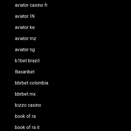
aviator casino fr
aviator IN
aviator ke
aviator mz
aviator ng
b1bet brazil
Basaribet
bbrbet colombia
bbrbet mx
bizzo casino
book of ra
book of ra it