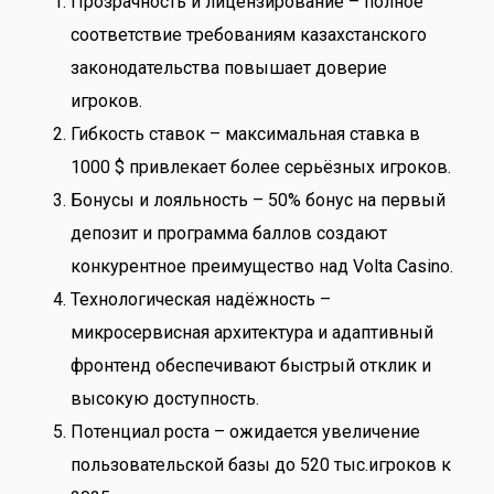
Прозрачность и лицензирование – полное
соответствие требованиям казахстанского
законодательства повышает доверие
игроков.
Гибкость ставок – максимальная ставка в
1000 $ привлекает более серьёзных игроков.
Бонусы и лояльность – 50% бонус на первый
депозит и программа баллов создают
конкурентное преимущество над Volta Casino.
Технологическая надёжность –
микросервисная архитектура и адаптивный
фронтенд обеспечивают быстрый отклик и
высокую доступность.
Потенциал роста – ожидается увеличение
пользовательской базы до 520 тыс.игроков к