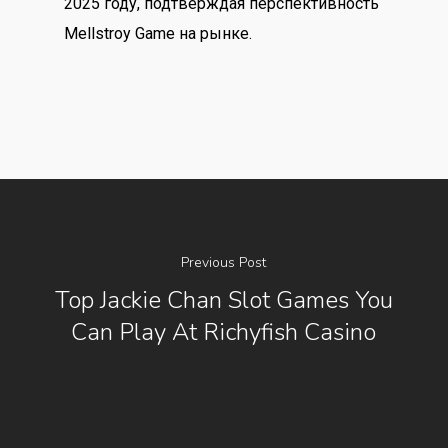
2025 году, подтверждая перспективность
Mellstroy Game на рынке.
Previous Post
Top Jackie Chan Slot Games You
Can Play At Richyfish Casino