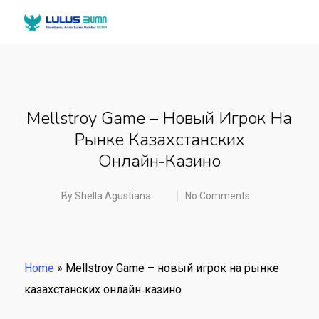
Mellstroy Game – Новый Игрок На
Рынке Казахстанских
Онлайн‑казино
By
Shella Agustiana
No Comments
Home
»
Mellstroy Game – новый игрок на рынке
казахстанских онлайн‑казино