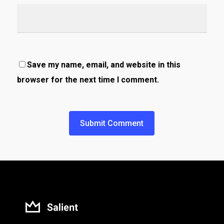
Save my name, email, and website in this
browser for the next time I comment.