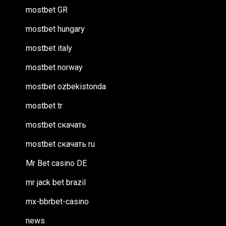
mostbet GR
mostbet hungary
mostbet italy
mostbet norway
mostbet ozbekistonda
mostbet tr
mostbet скачать
mostbet скачать ru
Mr Bet casino DE
mr jack bet brazil
mx-bbrbet-casino
news