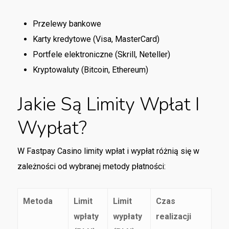
Przelewy bankowe
Karty kredytowe (Visa, MasterCard)
Portfele elektroniczne (Skrill, Neteller)
Kryptowaluty (Bitcoin, Ethereum)
Jakie Są Limity Wpłat I
Wypłat?
W Fastpay Casino limity wpłat i wypłat różnią się w
zależności od wybranej metody płatności:
Metoda
Limit
Limit
Czas
wpłaty
wypłaty
realizacji