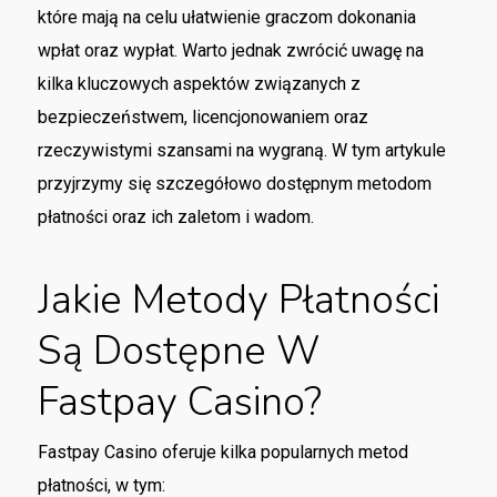
które mają na celu ułatwienie graczom dokonania
wpłat oraz wypłat. Warto jednak zwrócić uwagę na
kilka kluczowych aspektów związanych z
bezpieczeństwem, licencjonowaniem oraz
rzeczywistymi szansami na wygraną. W tym artykule
przyjrzymy się szczegółowo dostępnym metodom
płatności oraz ich zaletom i wadom.
Jakie Metody Płatności
Są Dostępne W
Fastpay Casino?
Fastpay Casino oferuje kilka popularnych metod
płatności, w tym: