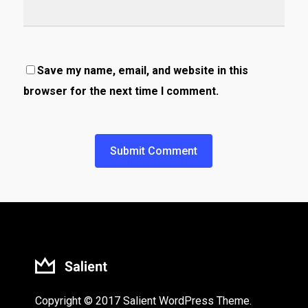
Save my name, email, and website in this
browser for the next time I comment.
Copyright © 2017 Salient WordPress Theme.