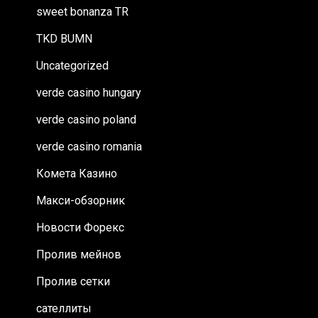
sweet bonanza TR
TKD BUMN
Uncategorized
verde casino hungary
verde casino poland
verde casino romania
Комета Казино
Макси-обзорник
Новости Форекс
Пролив мейнов
Пролив сетки
сателлиты