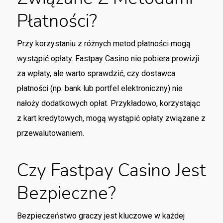
Płatności?
Przy korzystaniu z różnych metod płatności mogą
wystąpić opłaty. Fastpay Casino nie pobiera prowizji
za wpłaty, ale warto sprawdzić, czy dostawca
płatności (np. bank lub portfel elektroniczny) nie
nałoży dodatkowych opłat. Przykładowo, korzystając
z kart kredytowych, mogą wystąpić opłaty związane z
przewalutowaniem.
Czy Fastpay Casino Jest
Bezpieczne?
Bezpieczeństwo graczy jest kluczowe w każdej