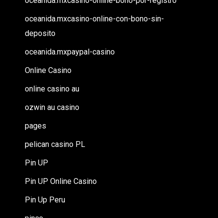
oceanida.mxcasino-online-bono-por-registro
oceanida.mxcasino-online-con-bono-sin-
deposito
oceanida.mxpaypal-casino
Online Casino
online casino au
ozwin au casino
pages
pelican casino PL
Pin UP
Pin UP Online Casino
Pin Up Peru