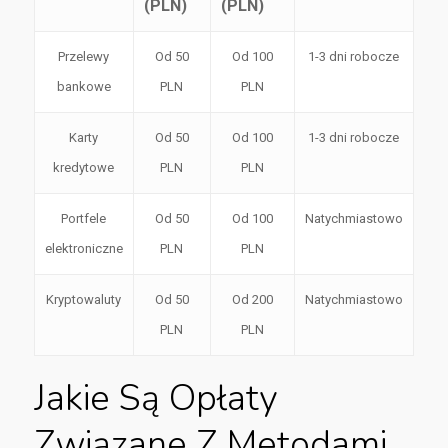
(PLN)
(PLN)
Przelewy
Od 50
Od 100
1-3 dni robocze
bankowe
PLN
PLN
Karty
Od 50
Od 100
1-3 dni robocze
kredytowe
PLN
PLN
Portfele
Od 50
Od 100
Natychmiastowo
elektroniczne
PLN
PLN
Kryptowaluty
Od 50
Od 200
Natychmiastowo
PLN
PLN
Jakie Są Opłaty
Związane Z Metodami