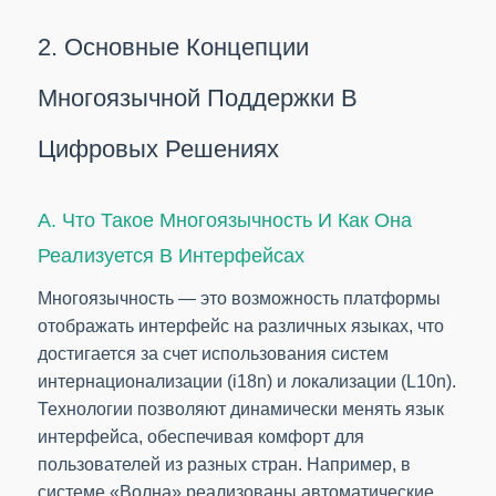
2. Основные Концепции
Многоязычной Поддержки В
Цифровых Решениях
A. Что Такое Многоязычность И Как Она
Реализуется В Интерфейсах
Многоязычность — это возможность платформы
отображать интерфейс на различных языках, что
достигается за счет использования систем
интернационализации (i18n) и локализации (L10n).
Технологии позволяют динамически менять язык
интерфейса, обеспечивая комфорт для
пользователей из разных стран. Например, в
системе «Волна» реализованы автоматические