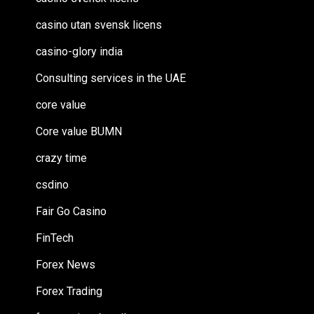
casino utan svensk licens
casino-glory india
Consulting services in the UAE
core value
Core value BUMN
crazy time
csdino
Fair Go Casino
FinTech
Forex News
Forex Trading