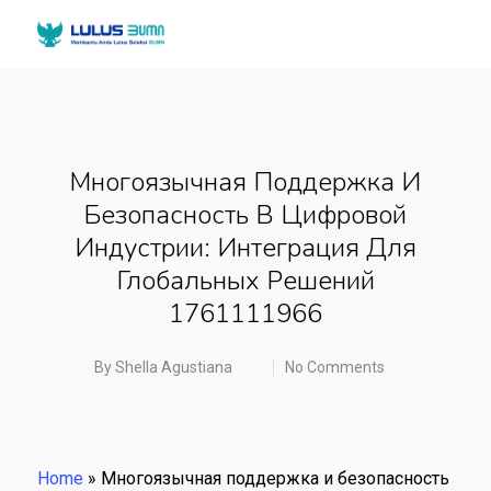
Многоязычная Поддержка И
Безопасность В Цифровой
Индустрии: Интеграция Для
Глобальных Решений
1761111966
By
Shella Agustiana
No Comments
Home
»
Многоязычная поддержка и безопасность