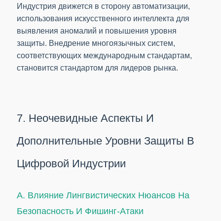
Индустрия движется в сторону автоматизации,
использования искусственного интеллекта для
выявления аномалий и повышения уровня
защиты. Внедрение многоязычных систем,
соответствующих международным стандартам,
становится стандартом для лидеров рынка.
7. Неочевидные Аспекты И
Дополнительные Уровни Защиты В
Цифровой Индустрии
A. Влияние Лингвистических Нюансов На
Безопасность И Фишинг-Атаки