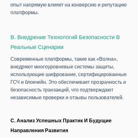
опыт напрямую влияет на конверсию и репутацию
платформы.
B. Внедрение Технологий Безопасности В
Реальные Сценарии
Современные платформы, такие как «Волна»,
внедряют многоуровневые системы защиты,
использующие шифрование, сертифицированные
ГСЧ и блокчейн. Это обеспечивает прозрачность и
безопасность транзакций, что подтверждают
независимые проверки и отзывы пользователей.
C. Анализ Успешных Практик И Будущие
Направления Развития