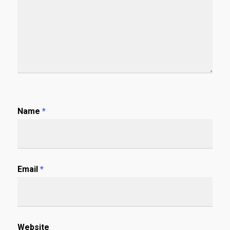
Name
*
Email
*
Website