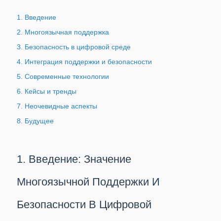
1. Введение
2. Многоязычная поддержка
3. Безопасность в цифровой среде
4. Интеграция поддержки и безопасности
5. Современные технологии
6. Кейсы и тренды
7. Неочевидные аспекты
8. Будущее
1. Введение: Значение
Многоязычной Поддержки И
Безопасности В Цифровой