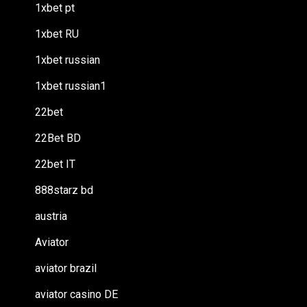
1xbet pt
1xbet RU
1xbet russian
1xbet russian1
22bet
22Bet BD
22bet IT
888starz bd
austria
Aviator
aviator brazil
aviator casino DE