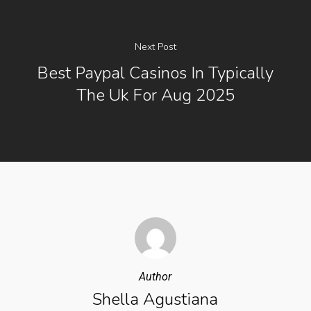
Next Post
Best Paypal Casinos In Typically
The Uk For Aug 2025
Author
Shella Agustiana