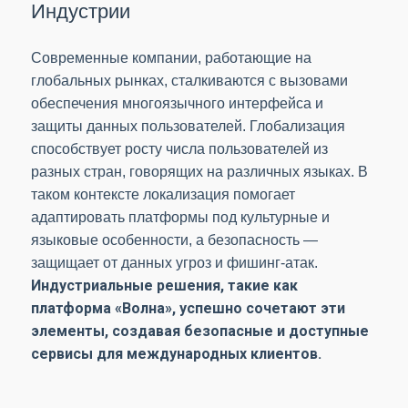
Индустрии
Современные компании, работающие на
глобальных рынках, сталкиваются с вызовами
обеспечения многоязычного интерфейса и
защиты данных пользователей. Глобализация
способствует росту числа пользователей из
разных стран, говорящих на различных языках. В
таком контексте локализация помогает
адаптировать платформы под культурные и
языковые особенности, а безопасность —
защищает от данных угроз и фишинг-атак.
Индустриальные решения, такие как
платформа «Волна», успешно сочетают эти
элементы, создавая безопасные и доступные
сервисы для международных клиентов.