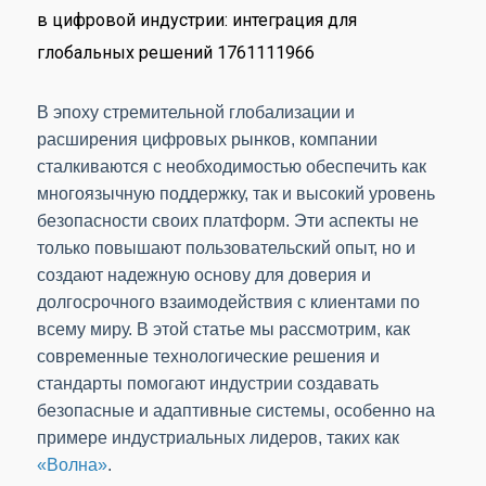
в цифровой индустрии: интеграция для
глобальных решений 1761111966
В эпоху стремительной глобализации и
расширения цифровых рынков, компании
сталкиваются с необходимостью обеспечить как
многоязычную поддержку, так и высокий уровень
безопасности своих платформ. Эти аспекты не
только повышают пользовательский опыт, но и
создают надежную основу для доверия и
долгосрочного взаимодействия с клиентами по
всему миру. В этой статье мы рассмотрим, как
современные технологические решения и
стандарты помогают индустрии создавать
безопасные и адаптивные системы, особенно на
примере индустриальных лидеров, таких как
«Волна»
.