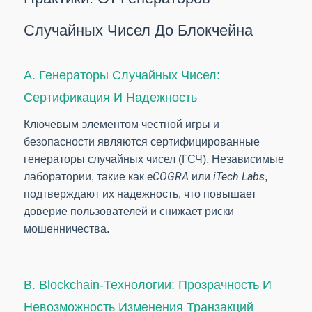
Случайных Чисел До Блокчейна
A. Генераторы Случайных Чисел:
Сертификация И Надежность
Ключевым элементом честной игры и
безопасности являются сертифицированные
генераторы случайных чисел (ГСЧ). Независимые
eCOGRA
iTech Labs
лаборатории, такие как
или
,
подтверждают их надежность, что повышает
доверие пользователей и снижает риски
мошенничества.
B. Blockchain-Технологии: Прозрачность И
Невозможность Изменения Транзакций