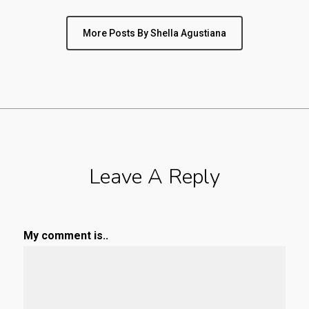
More Posts By Shella Agustiana
Leave A Reply
My comment is..