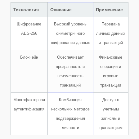
Технология
Описание
Применение
Шифрование
Высокий уровень
Передача
AES-256
симметричного
личных данных
шифрования данных
и транзакций
Блокчейн
Обеспечивает
Финансовые
прозрачность и
операции и
неизменность
игровые
транзакций
транзакции
Многофакторная
Комбинация
Доступ к
аутентификация
нескольких методов
учетным
подтверждения
записям и
личности
транзакциям