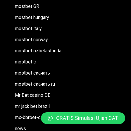
mostbet GR
mostbet hungary
mostbet italy
mostbet norway
mostbet ozbekistonda
mostbet tr
mostbet скачать
mostbet скачать ru
Mr Bet casino DE
mr jack bet brazil
mx-bbrbet-casino
GRATIS Simulasi Ujian CAT
news